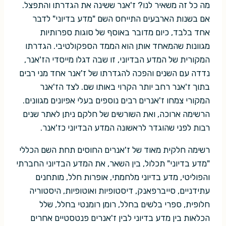
מה כל זה משאיר לנו? ז'אנר ששינה את הגדרתו והתפצל.
אם בשנות הארבעים התייחס השם "מדע בדיוני" לדבר
אחד בלבד, כיום מדובר באוסף של סוגות ספרותיות
מגוונות שהמאחד אותן הוא הממד הספקולטיבי. הגדרתו
המקורית של המדע הבדיוני, זו שבה דגלו מייסדי הז'אנר,
נדדה עם השנים והפכה להגדרתו של ז'אנר אחד מני רבים
בתוך ז'אנר רחב יותר הקרוי באותו שם. לצד הז'אנר
המקורי צמחו ז'אנרים רבים נוספים בעלי אפיונים מגוונים.
הרשימה ארוכה, ואת השורשים של חלקם ניתן לאתר שנים
רבות לפני שהוגדר לראשונה המדע הבדיוני כז'אנר.
רשימה חלקית מאוד של ז'אנרים החוסים תחת השם הכללי
"מדע בדיוני" תכלול, בין השאר, את המדע הבדיוני החברתי
והפוליטי, מדע בדיוני מלחמתי, אופרות חלל, מותחנים
עתידניים, סייברפאנק, דיסטופיות ואוטופיות, היסטוריה
חלופית, ספרי בלשים בחלל, רומן רומנטי בחלל, שלל
הכלאות בין מדע בדיוני לבין ז'אנרים פנטסטיים אחרים