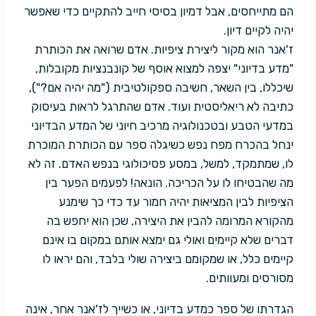
הם מתייחסים, אבל דמיון בסיסי חייב להתקיים כדי שאפשר
יהיה לקיים דיון.
ז'אנר הוא מקור ליצירת ציפיות. אדם שרואה את הכותרת
"מדע בדיוני" יצפה למצוא אוסף של קונבנציות מקובלות,
שיכללו, בין השאר, חשיבה ספקולטיבית ("מה יהיה אם?"),
כתיבה לא ריאליסטית ועוד. אדם שהתרגל לראות בעיסוק
במדעי הטבע ובטכנולוגיה מרכיב חיוני של המדע הבדיוני
ינחל בהכרח מפח נפש כשיגלה ספר עם הכותרת המוכרת
לו, שמתמקד, למשל, במסע פסיכולוגי בנפש האדם. זה לא
מה שהבטיחו לו על הכריכה. הונאה! לפעמים הפער בין
הציפיות לבין המציאות יהיה חמור עד כדי כך שימנע
מהקורא המרומה להבין את היצירה, שכן הוא יחפש בה
דברים שלא קיימים ואולי גם ימצא אותם במקום בו אינם
קיימים כלל, או שמקומם ביצירה שולי בלבד, והם יראו לו
מסורסים ומעוותים.
הגדרתו של ספר כמדע בדיוני, או כשייך לז'אנר אחר, אינה