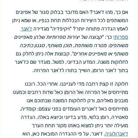
אם כך, מהו ז'אנר? האם מדובר בבלוק סגור של אפיונים
המשותפים לכל היצירות הנכללות תחת כנפיו, או שמא ניתן
לאמץ הגדרה פתוחה יותר? "ויקיפדיה" מגדירה
ז'אנר
ספרותי
כך: "
קבוצה של יצירות ספרותיות שלהן מאפיינים
משותפים: מטרה משותפת, תוכן משותף, סגנון כתיבה
משותף או מאפיינים אחרים
". קבוצות אלה ניתן לחלק גם
לחלוקות משנה. המדע הבדיוני, למשל, מוגדר שם כז'אנר
בתוך ז'אנר הרומן, השייך בתורו לז'אנר הפרוזה.
חלוקה זו קצת רחבה מדי לענייננו. אחרי הכל, רובנו
מתייחסים אל הפרוזה ואל הרומן כאל שדות רחבים וכמעט
מובנים מאליהם, ורק לחלוקות המשנה שבתוכם אנו
מתייחסים כאל ז'אנרים העומדים בפני עצמם: קומדיה,
סאטירה, רומן בלשי, מדע בדיוני וכיוצא באלה. הגדרה
מועילה יותר ניתן למצוא באותו מקור תחת הערך
ז'אנרולוגיה
. ז'אנר, על פי ההגדרה המובאת כאן, הוא