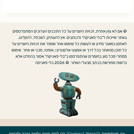
© אם לא צוין אחרת, זכויות היוצרים על כל התכנים הערוכים המתפרסמים
באתר שייכות ל"בלי פאניקה" ולכותבים. אין להעתיק, לשכפל, להקליט,
לאחסן במאגר מידע או לעשות כל שימוש אחר שמפר את זכויות היוצרים על
כל תוכן מהאתר בכל דרך או אמצעי אלקטרוני, אופטי, מכני או אחר. שימוש
מסחרי מכל סוג בחומרים שהתפרסמו ב"בלי פאניקה" אסור בהחלט אלא
ברשות מפורשת בכתב מבעלי האתר. © 2026 בלי פאניקה
אודות
|
הצהרת נגישות
|
מדיניות פרטיות
|
צרו קשר
אנו משתמשים ב"עוגיות" (Cookies) כדי לתת חווית גלישה טובה ולאסוף