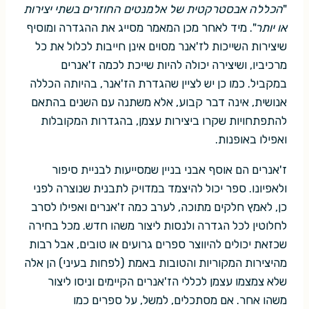
"
הכללה אבסטרקטית של אלמנטים החוזרים בשתי יצירות
או יותר
". מיד לאחר מכן המאמר מסייג את ההגדרה ומוסיף
שיצירות השייכות לז'אנר מסוים אינן חייבות לכלול את כל
מרכיביו, ושיצירה יכולה להיות שייכת לכמה ז'אנרים
במקביל. כמו כן יש לציין שהגדרת הז'אנר, בהיותה הכללה
אנושית, אינה דבר קבוע, אלא משתנה עם השנים בהתאם
להתפתחויות שקרו ביצירות עצמן, בהגדרות המקובלות
ואפילו באופנות.
ז'אנרים הם אוסף אבני בניין שמסייעות לבניית סיפור
ולאפיונו. ספר יכול להיצמד במדויק לתבנית שנוצרה לפני
כן, לאמץ חלקים מתוכה, לערב כמה ז'אנרים ואפילו לסרב
לחלוטין לכל הגדרה ולנסות ליצור משהו חדש. מכל בחירה
שכזאת יכולים להיווצר ספרים גרועים או טובים, אבל רבות
מהיצירות המקוריות והטובות באמת (לפחות בעיני) הן אלה
שלא צמצמו עצמן לכללי הז'אנרים הקיימים וניסו ליצור
משהו אחר. אם מסתכלים, למשל, על ספרים כמו