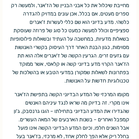
מחייבת שיכלול את כל אבני הבניין של הז'אנר, ולמעשה רק
ספרים מעטים, אם בכלל, אכן עונים במדויק להגדרה
כלשהי. מדע בדיוני הוא שם כללי לעשרות ז'אנרים
ספציפיים וכולל למעשה כמעט כל סוג של פרוזה שעוסקת
בשאלות מדעיות, במחשבה על העתיד ובשאלות פילוסופיות
מסוימות, כגון הבנת האחר דרך העיסוק בקשרי האנושות
עם גזעים זרים. הגרעין הקשה של ז'אנרים אלה הוא תת
הז'אנר הקרוי מדע בדיוני קשה או קלאסי, אשר ממוקד
בפתרונות לשאלות שמקורן במדעי הטבע או בהשלכות של
טכנולוגיות חדשות על האנושות.
מקומו המרכזי של המדע הבדיוני הקשה בתפישת הז'אנר
אינו מקרי. זה בדיוק מה שראו לנגד עיניהם האנשים
שהגדירו את המדע הבדיוני בתחילתו – הוגו גרנסבק, ג'ון
קמפבל ואחרים – בשנות הארבעים של המאה העשרים.
אבל השנים חלפו, וכיום המדע הבדיוני הקשה אינו פועל
בחלל ריק אלא הפך לחלק אחד, לא מרכזי, בז'אנר בעל