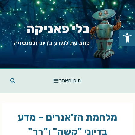
Ski
t
conten
בלי פאניקה
פתח סרגל נגישות
כתב עת למדע בדיוני ולפנטזיה
תוכן האתר
מלחמת הז'אנרים – מדע
בדיוני "קשה" ו"רך"