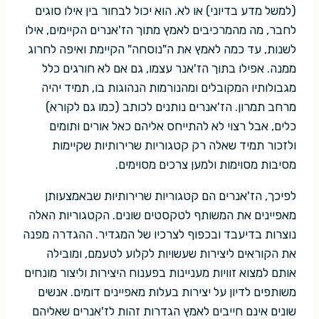
(למשל מדע בדיוני) או לא. הוא יכול לבחור בין אילו סוגים
לחבר, מה מהמרכיבים לאמץ מתוך הז'אנרים הקיימים, אילו
לשנות, עד כמה לאמץ את ה"נוסחה" הקיימת ואיפה לחרוג
ממנה. אפילו בתוך הז'אנר עצמו, גם אם לא חורגים כלל
מגבולותיו המקובלים ומהנורמות הנהוגות בו, תמיד יהיה
מרחב תמרון. הז'אנרים נותנים לכותב (כמו גם לקורא)
כלים, אבל רצוי לא להתייחס אליהם כאל אורים ותומים
ולזכור תמיד שאלה רק קטגוריות שרירותיות שקיימות
מסיבות מסוימות ולמען צרכים מסוימים.
לפיכך, הז'אנרים הם קטגוריות שרירותיות שבאמצעותן
מאפיינים את המשותף לטקסטים שונים. הקטגוריות האלה
נוצרות בדיעבד ובכפוף לצרכיו של המגדיר. ההגדרה מפנה
את הקוראים ליצירות שעשויות לקלוע לטעמם, ומובילה
אותם למצוא זוויות מעניינות בפענוח היצירות וליצור מונחים
משותפים לדיון על יצירות בעלות מאפיינים דומים. אנשים
שונים אינם חייבים לאמץ הגדרות זהות לז'אנרים שאליהם