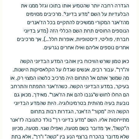
הגדרה רחבה יותר שהטמיע אותו בתוכו וגזל ממנו את
הבלעדיות על השם "מדע בדיוני". מרכיבים מסוימים
מהז'אנר המקורי ממשיכים להתקיים בכל הז'אנרים
הנוספים החוסים תחת השם הכללי הזה (מדע בדיוני
חברתי, פוליטי, דיסטופיות, אופרות חלל…), אך מרכיבים
אחרים נוספים אליהם ואילו אחרים נגרעים.
כאן טמון שורש הוויכוח בין אוהבי המדע הבדיוני הקשה
וה"רך". עבור רבים, אנשים שגדלו על הקלאסיקות הישנות,
מה שמשך אותם אל התחום היה מרכיב כלשהו המצוי רק, או
בעיקר, במדע הבדיוני הקשה. כשהז'אנר התפתח והתרחב
הם החלו לחוש ש"גנבו להם את הז'אנר". מאידך, מכאן גם
נובעת בעיה מהותית בטרמינולוגיה. היות שהמדע הבדיוני
הקשה היה "מקור" הז'אנר, הגדרות רבות בתחום
מתייחסות אליו. השם "מדע בדיוני רך" נולד כתגובה לז'אנר
ה"קשה", אך מדובר בשם מטעה, ואפילו שגוי. מטעה, מכיוון
שלא מדובר בהכרח ברצף הנע בין "קשה" ו"רך", אלא בתת