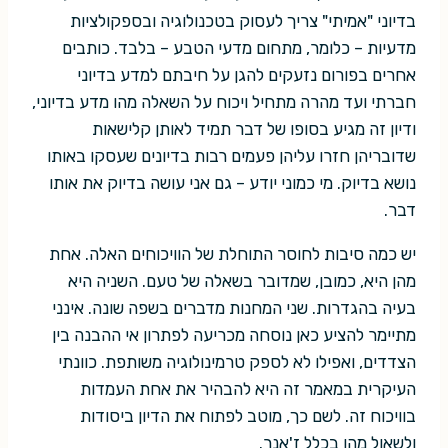
בדיוני "אמיתי" צריך לעסוק בטכנולוגיה ובספקולציות
מדעיות – כלומר, מתחום מדעי הטבע – בלבד. כותבים
אחרים בפורום נזעקים להגן על חיבתם למדע בדיוני
חברתי ועד מהרה מתחיל ויכוח על השאלה מהו מדע בדיוני,
ודיון זה מגיע בסופו של דבר תמיד לאותן קלישאות
שדובריהן חזרו עליהן פעמים רבות בדיונים שעסקו באותו
נושא בדיוק. מי כמוני יודע – גם אני עושה בדיוק את אותו
דבר.
יש כמה סיבות לחוסר התוחלת של הוויכוחים האלה. אחת
מהן היא, כמובן, שמדובר בשאלה של טעם. השניה היא
בעיה בהגדרות. שני המחנות מדברים בשפה שונה. אינני
מתיימר להציע כאן נוסחה מכריעה לפתרון אי ההבנה בין
הצדדים, ואפילו לא לספק טרמינולוגיה משותפת. כוונתי
העיקרית במאמר זה היא להבהיר את אחת העמדות
בוויכוח זה. לשם כך, מוטב לפתוח את הדיון ביסודות
ולשאול מהו בכלל ז'אנר.