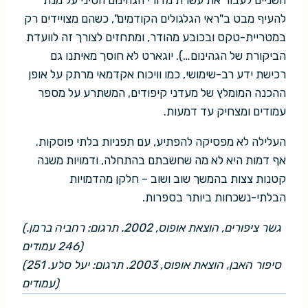
השניים לעבור את עשרת מדורי הגהינום הסיני על מנת
להעיף מבט ב"ראי הגלגולים הקודמים", כשהם מצויידים רק
במטריית-טקס ובכובע מהודר, ומתחזים לצורך זה לוועדת
הביקורת של הגהינום…). יוגארט לא חוסך מאיתנו גם
רכישת ידע רב-שימושי, כמו וויכוח אקדמאי מרתק על אופן
ההכנה המומלץ של מעדני קיפודים, המשתרע על מספר
עמודים ומצחיק עד דמעות.
העלילה לא מפסיקה להפתיע, עם תפניות בלתי פוסקות.
אף דמות היא לא מה שחשבתם בהתחלה, ודמויות משנה
קטנות צצות בהמשך שוב ושוב – חלקן מהדמויות
הבלתי-נשכחות ביותר בספרות.
(גשר ציפורים, הוצאת אופוס, 2002. תרגום: רחביה ברמן.
246 עמודים)
(סיפור האבן, הוצאת אופוס, 2003. תרגום: יעל סלע. 251
עמודים)