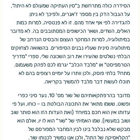
הסידרה כולה מתרחשת ב"סין העתיקה שמעולם לא היתה",
על הגבול הדק בין מספר ז'אנרים, ולפיכך לא ניתן
להגדירה לפי אף אחד מהם. זו לא פנטסיה, למרות כמות
האלים, השדים, ושאר הכישופים המסתובבים בה. לא מדובר
במיתולוגיה, למרות המחקר העצום והבסיס הנרחב של
מיתולוגיה סינית שעליו נבנים הסיפורים. בהשוואה לצחוקים
הבלתי נשלטים שהעירו את רוב השכונה שלי, ספרי "מדריך
הטרמפיסט" או "מלבד הכלב" יגרמו לכם לפהק משעמום.
מתח? בלתי פוסק, ולכן וותרו על יומיים רצופים בהם לא
תוכלו לעשות דבר מלבד להמשיך בקריאה.
מדובר בהרפתקאותיהם של שור מס' 10, נער סיני כפרי
ופשוט, ששמו מתאר את התכונה הבולטת בו – כוחו, ועל פי
עדותו אין הוא חכם במיוחד (ואת העדות הזו הוא סותר שוב
ושוב במעשיו). שמו האמיתי של "שור" הוא לו יו, אולם הוא
מבקש שלא נבלבל בינו לבין המחבר המפורסם של
"הקלאסיקה של התה", ולכן אנו נמשיך לכנותו שור.