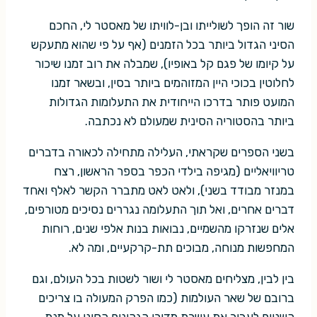
שור זה הופך לשולייתו ובן-לוויתו של מאסטר לי, החכם
הסיני הגדול ביותר בכל הזמנים (אף על פי שהוא מתעקש
על קיומו של פגם קל באופיו), שמבלה את רוב זמנו שיכור
לחלוטין בכוכי היין המזוהמים ביותר בסין, ובשאר זמנו
המועט פותר בדרכו הייחודית את התעלומות הגדולות
ביותר בהסטוריה הסינית שמעולם לא נכתבה.
בשני הספרים שקראתי, העלילה מתחילה לכאורה בדברים
טריוויאליים (מגיפה בילדי הכפר בספר הראשון, רצח
במנזר מבודד בשני), ולאט לאט מתברר הקשר לאלף ואחד
דברים אחרים, ואל תוך התעלומה נגררים נסיכים מטורפים,
אלים שנזרקו מהשמיים, נבואות בנות אלפי שנים, רוחות
המחפשות מנוחה, מבוכים תת-קרקעיים, ומה לא.
בין לבין, מצליחים מאסטר לי ושור לשטות בכל העולם, וגם
ברובם של שאר העולמות (כמו הפרק המעולה בו צריכים