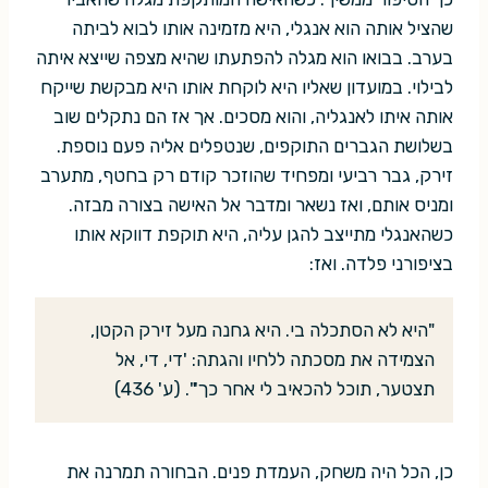
שהציל אותה הוא אנגלי, היא מזמינה אותו לבוא לביתה
בערב. בבואו הוא מגלה להפתעתו שהיא מצפה שייצא איתה
לבילוי. במועדון שאליו היא לוקחת אותו היא מבקשת שייקח
אותה איתו לאנגליה, והוא מסכים. אך אז הם נתקלים שוב
בשלושת הגברים התוקפים, שנטפלים אליה פעם נוספת.
זירק, גבר רביעי ומפחיד שהוזכר קודם רק בחטף, מתערב
ומניס אותם, ואז נשאר ומדבר אל האישה בצורה מבזה.
כשהאנגלי מתייצב להגן עליה, היא תוקפת דווקא אותו
בציפורני פלדה. ואז:
"היא לא הסתכלה בי. היא גחנה מעל זירק הקטן,
הצמידה את מסכתה ללחיו והגתה: 'די, די, אל
תצטער, תוכל להכאיב לי אחר כך'". (ע' 436)
כן, הכל היה משחק, העמדת פנים. הבחורה תמרנה את