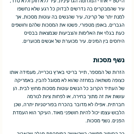
ה-50 – אחרי המלחמה הגרעינית. עיר ללא חוק וללא סדר,
עיר שהמבקרים בה נדרשים לבדוק כל רגע שלא נחשפו
למנת יתר של קרינה, עיר שהנשים בה עוטות מסכות, אך
הגברים, באופן מטפורי, פשטו את המסכות שלהם וחושפים
כעת בגלוי את האלימות והצביעות שנמצאות בבסיס
היחסים בין המינים. עיר מכוערת של אנשים מכוערים.
נשף מסכות
הזרות של המספר, תייר בריטי בארץ נוכרייה, מעמידה אותו
כצופה משתאה במחזה שהוא לא מסוגל להבין. באמריקה
של העתיד הקרוב כל הנשים עוטות מסכות מחוץ לבית. הן
עושות את זה מתוך בחירה, או לפחות ציות לנורמה
חברתית. אפילו לא מדובר בהכרח בפוריטניות יתרה, שכן
הלבוש עצמו יכול להיות חושפני מאוד. העיקר הוא העמדת
הפנים. נשף מסכות.
כך הסיפור ממשיך: כשהאישה המותקפת מגלה שהאביר