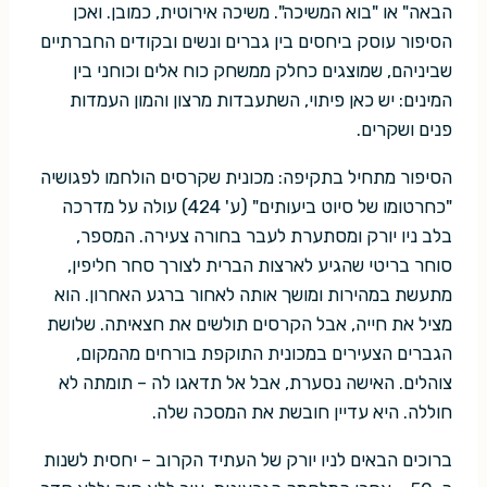
הבאה" או "בוא המשיכה". משיכה אירוטית, כמובן. ואכן
הסיפור עוסק ביחסים בין גברים ונשים ובקודים החברתיים
שביניהם, שמוצגים כחלק ממשחק כוח אלים וכוחני בין
המינים: יש כאן פיתוי, השתעבדות מרצון והמון העמדות
פנים ושקרים.
הסיפור מתחיל בתקיפה: מכונית שקרסים הולחמו לפגושיה
"כחרטומו של סיוט ביעותים" (ע' 424) עולה על מדרכה
בלב ניו יורק ומסתערת לעבר בחורה צעירה. המספר,
סוחר בריטי שהגיע לארצות הברית לצורך סחר חליפין,
מתעשת במהירות ומושך אותה לאחור ברגע האחרון. הוא
מציל את חייה, אבל הקרסים תולשים את חצאיתה. שלושת
הגברים הצעירים במכונית התוקפת בורחים מהמקום,
צוהלים. האישה נסערת, אבל אל תדאגו לה – תומתה לא
חוללה. היא עדיין חובשת את המסכה שלה.
ברוכים הבאים לניו יורק של העתיד הקרוב – יחסית לשנות