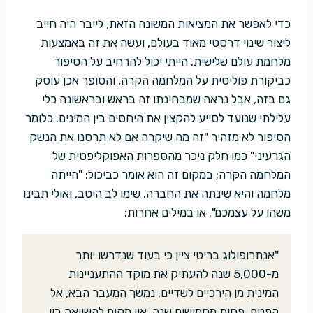
כדי לאפשר את המציאות המשונה הזאת, לייבר היה חייב
ליצור שינוי דרסטי מאוד בעולם, ועשה את זה באמצעות
מלחמת עולם שלישית. הייתי יכול להרחיב על הסיפור
כביקורת פוליטית על המלחמה הקרה, והסופר אכן עוסק
גם בזה, אבל נראה שמבחינתו זה בראש ובראשונה כלי
עלילתי שנועד לסייע להקצין את היחסים בין המינים. כלומר
הסיפור לא מזהיר "זה מה שיקרה אם לא תרסנו את הנשק
הגרעיני" כמו חלק ניכר מהספרות האפוקליפטית של
המלחמה הקרה; במקום זה הוא אומר כביכול: "הייתה
מלחמה והיא שינתה את החברה. שימו לב היטב, ואולי תבינו
משהו על עצמכם". או במילים אחרות:
"אנתרופולוג בריטי ציין כי בעוד שנדרשו יותר
מ-5,000 שנה להעתיק את מוקד ההתעניינות
המינית מן הירכיים לשדיים, נמשך המעבר הבא, אל
הפנים, פחות מחמישים שנה. אין מקום להשוואה בין