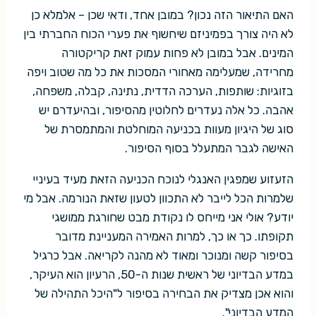
האם התיאור הזה נכון? במובן אחד, ודאי שכן – אלמלא כן
לא היה צורך בפמיניזם שיחשוף את פערי הכוח החברתי בין
המינים. אבל במובן לא פחות עמוק זאת קריקטורה
מחרידה, שמעלימה מאחורי המסכות את כל מה שטוב ויפה
בזוגיות: שותפות, הערכה הדדית, נתינה, קבלה, משפחה,
אהבה. כל אלה נעדרים לחלוטין מהסיפור, ובהיעדרם יש
סוג של היגיון מעוות בכניעה המוחלטת והמתמסרת של
האישה לגבר המתעלל בסוף הסיפור.
הזעזוע שמפגין האנגלי לנוכח הכניעה הזאת מעיד בעיניי
שלמרות הכל לייבר לא התכוון לטעון שזאת הנורמה. אבל מי
יודע? אולי אני מייחס לו נקודת מבט שחורגת ממושגי
תקופתו. כך או כך, למרות האמירה המעניינת מדובר
בסיפור קשה ומנוכר ומאוד לא מהנה לקריאה. אבל כרגיל
במדע הבדיוני של ראשית שנות ה-50, הרעיון הוא העיקר,
והוא אכן מצדיק את הבחירה בסיפור ל"היכל התהילה של
המדע הבדיוני".