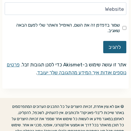
Website
שמור בדפדפן זה את השם, האימייל והאתר שלי לפעם הבאה
שאגיב.
אתר זו עושה שימוש ב-Akismet כדי לסנן תגובות זבל.
פרטים
נוספים אודות איך המידע מהתגובה שלך יעובד
.
© אם לא צוין אחרת, זכויות היוצרים על כל התכנים הערוכים המתפרסמים
באתר שייכות ל"בלי פאניקה" ולכותבים. אין להעתיק, לשכפל, להקליט,
לאחסן במאגר מידע או לעשות כל שימוש אחר שמפר את זכויות היוצרים על
כל תוכן מהאתר בכל דרך או אמצעי אלקטרוני, אופטי, מכני או אחר. שימוש
מסחרי מכל סוג בחומרים שהתפרסמו ב"בלי פאניקה" אסור בהחלט אלא