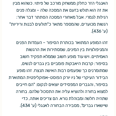
האנגלי הזר כחלק ממשחק מורכב של פיתוי. כשהוא מבין
את זה הוא תולש בזעם את המסכה שלה – ומגלה פנים
רגילות לגמרי. אבל מאחורי המסכה הסתתר דבר אחר:
רגשות מכוערים, שהמספר מתאר כ"תולעים לבנות וריריות"
(ע' 436).
זהו המופע המתואר בכותרת הסיפור – העמדות הפנים
והמניפולציות בין המינים, שמסתירות את הרגשות
האמיתיים. ויש עוד מופע חשוב שממלא תפקיד חשוב
בסיפור: קרבות היאבקות פומביים בין גברים לנשים,
שמתומרנים כך שפעמים רבות האישה תנצח. זהו מופע
הבידור העיקרי של ניו יורק הפוסט-אפוקליפטית המתוארת
בסיפור, והגברים המפסידים יוצאים לנקום: "הם חייבים
למצוא בחורה ולהוציא עליה את התסכול שלהם. בחורה
שתהיה חלשה ומבוהלת נורא. הם צריכים אותה, כדי
שיישארו גברים", מסבירה הבחורה לאנגלי (ע' 434).