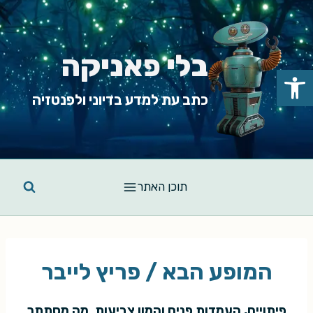
Ski
t
conten
בלי פאניקה
פתח סרגל נגישות
כתב עת למדע בדיוני ולפנטזיה
תוכן האתר
המופע הבא / פריץ לייבר
פיתויים, העמדות פנים והמון צביעות. מה מסתתר