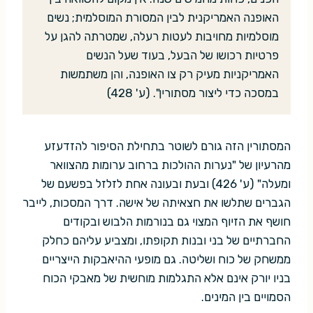
האופנה האמריקנית לבין המסורת המוסלמית; נשים
מוסלמיות מחויבות לעטות רעלה, שמטרתה להגן על
פרטיות רכושו של הבעל, בעוד שעל הנשים
האמריקניות מעיק רק צו האופנה, והן משתמשות
במסכה כדי ליצור מסתורין". (ע' 428)
המסתורין הזה גורם לשוטר בתחילת הסיפור להזדעזע
מהרעיון של "נערות ההולכות ברחוב ערומות מהצוואר
ומעלה" (ע' 426) ובעת ובעונה אחת לזלזל בפשעם של
הגברים שתלשו את חצאיתה של אישה. דרך המסכות, לייבר
חושף את הזיוף המצוי גם בנורמות הלבוש ובקודים
החברתיים של בני ובנות תקופתו, ומצביע עליהם כחלק
ממשחק של כוח ושליטה. גם מופעי ההיאבקות הייצריים
בניו יורק אינם אלא התגלמות מוחשית של מאבקי הכוח
הסמויים בין המינים.