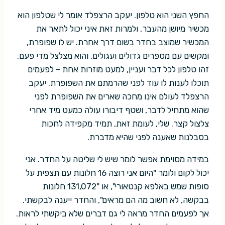
החפץ השני הוא טלפון. יעקב הרצפלד אומר לי שטלפון הוא
מכשיר מיושן מהעבר, ולמרות זאת איני יכול לתאר את
המכשיר שמוצב בחדר בשום דרך אחרת. יש לו שפופרת,
ומקשים עם מספרים גדולים ועגולים, והוא מצלצל מדי פעם.
זהו טלפון לכל דבר ועניין, למעט מוזרות אחת – לפעמים
תוכלו לענות לו עוד לפני שהרמתם את השפופרת. יעקב
הרצפלד לעולם אינו מחכה שארים את השפופרת לפני
שהוא מתחיל לדבר, ושטף דיבורו עולה כמעט מיד אחרי
צלצול קצר. שלי, לעומת זאת, תמיד מקפידה לחכות
בסבלנות שאענה לפני שהיא מדברת.
במידה מסוימת אפשר לומר שיש לי שליטה על החדר. אני
יכול לקום ולומר "היום אני רוצה 16 חלונות עם תצפית על
סופות שמש באלפא קנטאורי", או "131,072 חלונות
בבקשה, לא חשוב מה הם מראים", והחדר ייענה לבקשתי.
אך לפעמים החדר מראה לי גם דברים שלא ביקשתי לראות.