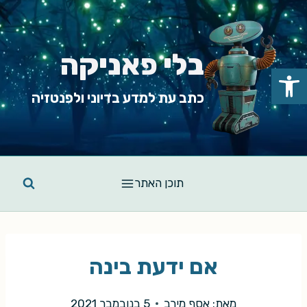
Ski
t
conten
בלי פאניקה
פתח סרגל נגישות
כתב עת למדע בדיוני ולפנטזיה
תוכן האתר
אם ידעת בינה
מאת:
אסף מירב
5 בנובמבר 2021