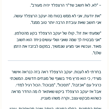
– "לא, לא! חשוב שד"ר הרצפלד יהיה מעורב".
"את יודעת, אני לא ממש בטוח מה יעקב הרצפלד עושה.
אני חושב שאת עובדת הרבה יותר טוב ממנו".
"שמעתי את זה", קולו של יעקב הרצפלד בקע מהטלפון.
"אני מבטיח לך שמה שאני ושלי עושים
ביחד
הוא חשוב
מאוד. ועכשיו אני מציע שנמשיך, במקום לבזבז את הזמן
שלנו".
בחרתי לא לענות. יעקב הרצפלד ראה בזה כנראה אישור
מצידי, כי הוא פרץ מיד בשצף של מונחים חדשים. המשכתי
כרגיל עם "אכזבה", "תסכול", "מבוכה". הכול רגיל למדי.
אבל אז יעקב הרצפלד ביקש שאתאר לו מה החדר מראה
כשהוא מבקש עצב, וקרה משהו מעניין.
אחת התמונות, בחלון הפינתי, הייתה שונה מהאחרות. עיניי