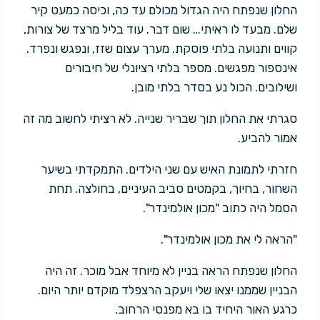
החלון שנפתח היה הגדול מכולם עד כה, וכיסה כמעט קיר
שלם. מבעד לו ראיתי… שום דבר. עוד בליל מרצד של צורות,
קווים ותנועה בלתי פוסקת. מערך עצום שזז, ונפגש ונפרד.
אינספור מפגשים. מספר בלתי רציונלי של חיבורים
ושילובים. הכול נע בסדר בלתי מובן.
סגרתי את החלון תוך שבריר שנייה. לא רציתי לחשוב מה זה
אמור להביע.
חזרתי לתמונת האיש עם שני הילדים. התמקדתי בשיער
השחור, בחיוך, בקמטים סביב העיניים, בחולצה. תחת
הסמל היה כתוב "מכון אולמינדר".
"הראה לי את מכון אולמינדר".
החלון שנפתח הראה בניין לא מיוחד אבל מוכר. זה היה
הבניין שממנו יצאו שלי ויעקב הרצפלד מוקדם יותר היום.
כרגע האור היחיד בו בא מפנסי הרחוב.