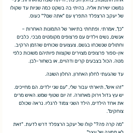
נמשכו ישירות אליה. בהיתי בה בשקט כמה שניות עד שקולו
של יעקב הרצפלד התפרץ עם "אתה שם?" כעוס.
"כן", אמרתי. ופתחתי בתיאור של התמונות האחרות –
אנשים, נשים וילדים עם פרצופים מקומטים מבכי. כלבים
וחתולים שנשכחו בגשם. צעצועים שכוחים שהזמן הרקיב.
אין-ספור פרצופים מצוירים שקצוות פיותיהם משוכות כלפי
מטה. הכול בצבעים קרים ודהויים, או בשחור-לבן.
עד שהגעתי לחלון האחרון. החלון השונה.
"זהו איש", תיארתי עבור שלי, "עם שני ילדים. הם מחייכים.
יש עץ גדול וירוק מאחורה. זה יום שטוף שמש. האיש מרים
את אחד הילדים, הילד השני צמוד לרגליו. נראה שכולם
צוחקים".
"מה קרה פה?" קולו של יעקב הרצפלד דרש לדעת. "זאת
לא תמונה של עצב".