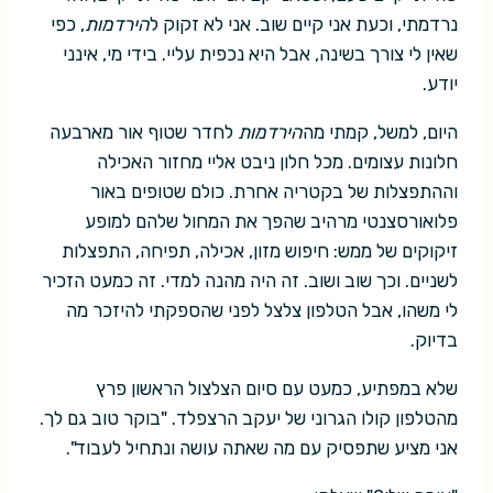
נרדמתי, וכעת אני קיים שוב. אני לא זקוק ל
הירדמות
, כפי
שאין לי צורך בשינה, אבל היא נכפית עליי. בידי מי, אינני
יודע.
היום, למשל, קמתי מה
הירדמות
לחדר שטוף אור מארבעה
חלונות עצומים. מכל חלון ניבט אליי מחזור האכילה
וההתפצלות של בקטריה אחרת. כולם שטופים באור
פלואורסצנטי מרהיב שהפך את המחול שלהם למופע
זיקוקים של ממש: חיפוש מזון, אכילה, תפיחה, התפצלות
לשניים. וכך שוב ושוב. זה היה מהנה למדי. זה כמעט הזכיר
לי משהו, אבל הטלפון צלצל לפני שהספקתי להיזכר מה
בדיוק.
שלא במפתיע, כמעט עם סיום הצלצול הראשון פרץ
מהטלפון קולו הגרוני של יעקב הרצפלד. "בוקר טוב גם לך.
אני מציע שתפסיק עם מה שאתה עושה ונתחיל לעבוד".