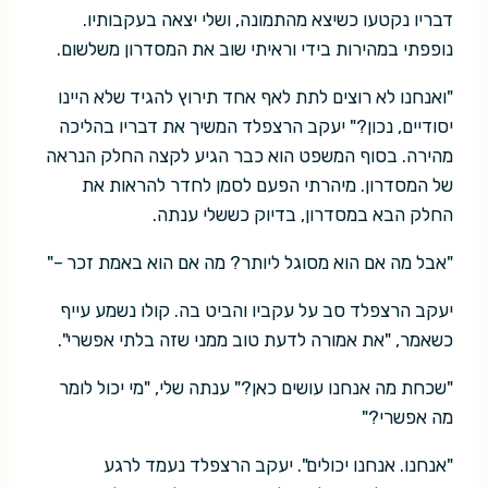
דבריו נקטעו כשיצא מהתמונה, ושלי יצאה בעקבותיו.
נופפתי במהירות בידי וראיתי שוב את המסדרון משלשום.
"ואנחנו לא רוצים לתת לאף אחד תירוץ להגיד שלא היינו
יסודיים, נכון?" יעקב הרצפלד המשיך את דבריו בהליכה
מהירה. בסוף המשפט הוא כבר הגיע לקצה החלק הנראה
של המסדרון. מיהרתי הפעם לסמן לחדר להראות את
החלק הבא במסדרון, בדיוק כששלי ענתה.
"אבל מה אם הוא מסוגל ליותר? מה אם הוא באמת זכר –"
יעקב הרצפלד סב על עקביו והביט בה. קולו נשמע עייף
כשאמר, "את אמורה לדעת טוב ממני שזה בלתי אפשרי".
"שכחת מה אנחנו עושים כאן?" ענתה שלי, "מי יכול לומר
מה אפשרי?"
"אנחנו. אנחנו יכולים". יעקב הרצפלד נעמד לרגע