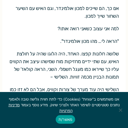
אם כך, הם שייכים למכון אולמינדר, וגם האיש עם השיער
השחור שייך למכון.
למה אני עצוב כשאני רואה אותו?
"הראה לי… מהו מכון אולמינדר".
שלושה חלונות קפצו. האחד, היה הלוגו שהיה על חולצת
האיש, עם שתי ידיים מחזיקות מוח שמישהו עיצב את הקווים
עליו כך שייראו כמו מעגל חשמלי. השני, הראה קולאז' של
תמונות הבניין מכמה זוויות. השלישי –
השלישי היה עוד מערך של צורות וקווים, אבל הם לא זזו כמו
שציפיתי. התנועה שלהם הייתה קצרה, מוכוונת מטרה
אנו משתמשים ב"עוגיות" (Cookies) כדי לתת חווית גלישה טובה ולאסוף
ומהירה. היא נגמרה תוך מיקרו-שניות ספורות והותירה
נתונים סטטיסטיים לשיפור האתר ולצרכי שיווק. מידע נוסף בעמוד
מדיניות
הפרטיות
אחריה חלון שחור.
מאשר/ת
אבל אני ידעתי מהו מכון אולמינדר.