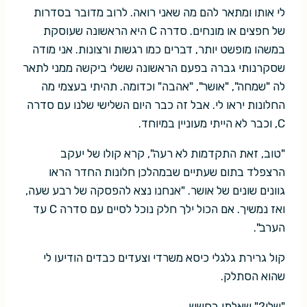
לי אותו ומתאר להם מה שאני רואה. לרוב מדובר בסדרות
של חפצים או מונחים. סדרה C היא הראשונה שעוסקת
במשהו מופשט יותר, דברים כמו רגשות ורצונות. אני מודה
שסקרנותי גברה בפעם הראשונה ששלי ביקשה ממני לתאר
לה "שמחה", "אושר", "אהבה" וכדומה. תהיתי בעצמי מה
החלונות יראו לי. אבל זה כבר היום השלישי שלנו עם סדרה
C, וכבר לא הייתי מעוניין במיוחד.
"טוב, זאת התקדמות לא רעה", קרא קולו של יעקב
הרצפלד בתום שעתיים שבמהלכן חלונות החדר הראו
גוונים שונים של אושר. "אנחנו נצא להפסקה של רבע שעה,
ואז נמשיך. אם הכול ילך חלק נוכל לסיים עם סדרה C עד
הערב".
קול גרירת גלגלי כיסא משרדי וצעדים כבדים הודיעו לי
שהוא הסתלק.
"שלי?" שאלתי בחשש.