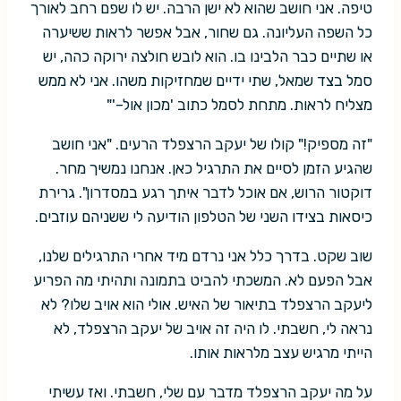
טיפה. אני חושב שהוא לא ישן הרבה. יש לו שפם רחב לאורך
כל השפה העליונה. גם שחור, אבל אפשר לראות ששיערה
או שתיים כבר הלבינו בו. הוא לובש חולצה ירוקה כהה, יש
סמל בצד שמאל, שתי ידיים שמחזיקות משהו. אני לא ממש
מצליח לראות. מתחת לסמל כתוב 'מכון אול–'"
"זה מספיק!" קולו של יעקב הרצפלד הרעים. "אני חושב
שהגיע הזמן לסיים את התרגיל כאן. אנחנו נמשיך מחר.
דוקטור הרוש, אם אוכל לדבר איתך רגע במסדרון". גרירת
כיסאות בצידו השני של הטלפון הודיעה לי ששניהם עוזבים.
שוב שקט. בדרך כלל אני נרדם מיד אחרי התרגילים שלנו,
אבל הפעם לא. המשכתי להביט בתמונה ותהיתי מה הפריע
ליעקב הרצפלד בתיאור של האיש. אולי הוא אויב שלו? לא
נראה לי, חשבתי. לו היה זה אויב של יעקב הרצפלד, לא
הייתי מרגיש עצב מלראות אותו.
על מה יעקב הרצפלד מדבר עם שלי, חשבתי. ואז עשיתי