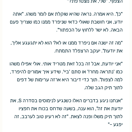
הצפוף. "שלי, את מצטרפת?"
"כן". היא אמרה. נראה שהיא שוקלת אם לומר משהו. "אתה
יודע, אני חושבת שאולי כדאי שניפרד ממנו כמו שצריך פעם
הבאה. לא ישר ללחוץ על הכפתור".
"מה זה ישנה אם ניפרד ממנו או לא? הוא לא יתגעגע אליך,
את יודעת". יעקב הרצפלד התמתח.
"אני יודעת, אבל זה בכל זאת מטריד אותי. אולי אפילו משהו
כמו 'נתראה מחר!' או סתם 'ביי'. שידע איך אמורים להיפרד,
למה לצפות". תוך כדי דיבור היא ארזה ערימות של דפים
לתוך תיק הגב שלה.
"אנחנו ניגע בדברים האלו כשנגיע לנימוסים בסדרה S, את
יודעת את זה", הוא ענה, בשעה שדחס בכוח את חפציו
לתוך תיק משלו ופנה לצאת. "זה לא רעיון טוב לערבב, זה
יפגע –"