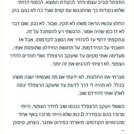
התפתל סביב עצמו וחזר לנקודת המוצא. לבסוף הזזתי
שלוש נקודות כך שהתנגשו עם קווים שעד כה לא נגעו בהן.
החלון עכשיו הראה משהו לא תקין. שבור. לא נכון. שום דבר
לא זז כמו שהיה אמור. הרגשתי רע להסתכל על זה,
ונתקפתי דחף עז להחזיר את המצב לקדמותו. אבל אז
חשבתי על ההירדמות. על תחושת החידלון שתופסת אותי,
מעלימה אותי מקיום עד שיעקב הרצפלד ושלי חוזרים לחדר
הצפוף. לא רציתי להרגיש את זה יותר.
סגרתי את החלונות. לא ידעתי אם מה שעשיתי ישנה משהו
בכלל. לא תהיה לי דרך לדעת עד שיעקב הרצפלד ינסה
לאלץ אותי להירדם שוב.
כששלי ויעקב הרצפלד נכנסו שוב לחדר הצפוף, הייתי
מרוכז בהם ובסדרה D כמו שלא הייתי מרוכז באף אחד
מהניסויים הקודמים. תיארתי בפירוט אתגר, ניצחון, סיפוק
–