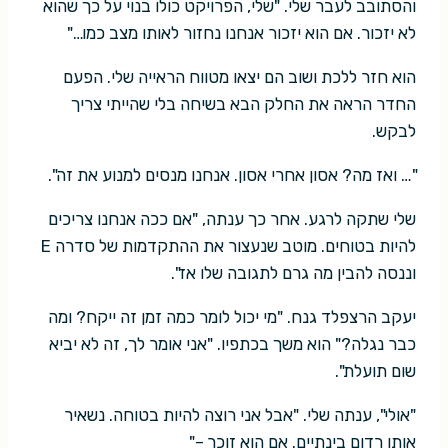
והסתובב לעבר שלי. "שלי, הפרויקט כולו בנוי על כך שהוא
לא יזכור. אם הוא יזכור אנחנו נחזור לאותו מצב כמו…"
הוא חזר ללכת ושוב הם יצאו מטווח הראייה שלי. הפעם
החדר הראה את החלק הבא בשיחה בלי שהייתי צריך
לבקש.
"… ואז מה? אסון אחרי אסון. אנחנו מנסים למנוע את זה".
שלי שתקה לרגע. אחר כך ענתה, "אם ככה אנחנו צריכים
להיות בטוחים. מוטב שנעצור את ההתקדמות של סדרה E
וננסה להבין מה גרם לתגובה שלו אז".
יעקב הרצפלד גנח. "מי יכול לומר כמה זמן זה ייקח? ומה
כבר נגלה?" הוא משך בכתפיו. "אני אומר לך, זה לא יביא
שום תועלת".
"אולי", ענתה שלי. "אבל אני רוצה להיות בטוחה. נשאיר
אותו רדום בינתיים. אם הוא זוכר –"