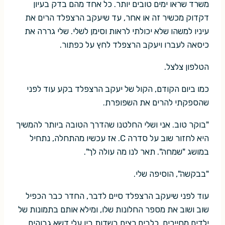
משרד שראו ימים טובים יותר. כל אחד מהם בדק בעיון
דקדוק מכשיר זה או אחר, עד שיעקב הרצפלד הרים את
עיניו למשהו שלא יכולתי לראות וסימן לשלי. שלי גררה את
כיסאה לעברו ויעקב הרצפלד לחץ על כפתור.
הטלפון צלצל.
כמו ביום הקודם, הקול של יעקב הרצפלד בקע עוד לפני
שהספקתי להרים את השפופרת.
"בוקר טוב. אני ושלי החלטנו שהדרך הטובה ביותר להמשיך
היא לחזור שוב על סדרה C. אז עכשיו מהתחלה, נתחיל
במושג "שמחה". תאר לנו מה עולה לך".
"בבקשה", הוסיפה שלי.
עוד לפני שיעקב הרצפלד סיים לדבר, החדר כבר הכפיל
שוב ושוב את מספר החלונות שלו, ומילא אותם בתמונות של
ילדים מחייכים, כלבים רצים בשדות בין עלי דשא גבוהים,