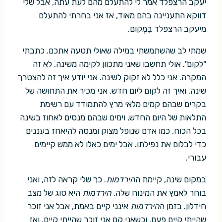
יעקב הרצפלד אמר לי להתעלם מהם לעת עתה, אבל שלי
דווקא התעניינה בהם מאוד, אז אני בחרתי להתעלם
מיעקב הרצפלד בִּמְקום.
שמתי לב שהשתמשתי במילה שאולי תטעה אתכם. כתבתי
"לקום". אולי תחשבו שאני מתכוון לקימה משינה. לא זה
המקרה. אני כלל לא זקוק לשינה. אני יודע איך זה להצטרך
שינה, ואיך זה לקום ליום חדש. אני מכיר את התחושה של
בקרים שבהם קמים מלאי מרץ להתמודד עם רשימת
התלאות של היום החדש, וימים שבהם מנסים לאחוז בשינה
בכל הכוח, כמו אדם שנופל מצוק ומנסה להיאחז בעננים
כדי לבלום את נפילתו. אבל ימים כאלו לא ממש קיימים
עבורי.
במקום שינה, קיימת ה
הירדמות
. כך שלי קראה לזה, ואני
בוחר לאמץ את המינוח שלה.
הירדמות
היא סוג של מצב
חידלון. בזמן ה
הירדמות
אינני קיים באמת, אבל אני זוכר
שהייתי קיים פעם, וכשאני קם אני זוכר שהייתי קיים, ואז