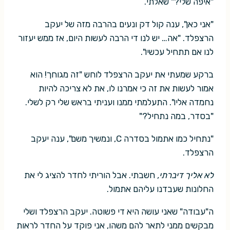
"איפה שלי?" שאלתי.
"אני כאן", ענה קול דק ונעים בהרבה מזה של יעקב
הרצפלד. "אה… יש לנו די הרבה לעשות היום, אז ממש יעזור
לנו אם תתחיל עכשיו".
ברקע שמעתי את יעקב הרצפלד לוחש "זה מגוחך! הוא
אמור לעשות את זה כי אמרנו לו, את לא צריכה להיות
נחמדה אליו". התעלמתי ממנו ועניתי בראש שלי רק לשלי.
"בסדר, במה נתחיל?"
"נתחיל כמו אתמול בסדרה C, ונמשיך משם", ענה יעקב
הרצפלד.
לא אליך דיברתי,
חשבתי. אבל הוריתי לחדר להציג לי את
החלונות שעבדנו עליהם אתמול.
ה"עבודה" שאני עושה היא די פשוטה. יעקב הרצפלד ושלי
מבקשים ממני לתאר להם משהו, אני פוקד על החדר לראות