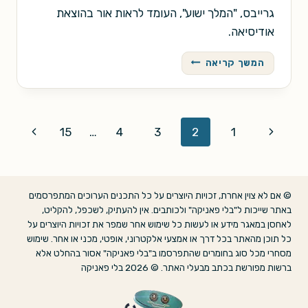
גרייבס, "המלך ישוע", העומד לראות אור בהוצאת
אודיסיאה.
תחרות
המשך קריאה
התרגום
חוזרת
Page
Next
Previous
15
…
4
3
2
1
navigation
Page
Page
© אם לא צוין אחרת, זכויות היוצרים על כל התכנים הערוכים המתפרסמים
באתר שייכות ל"בלי פאניקה" ולכותבים. אין להעתיק, לשכפל, להקליט,
לאחסן במאגר מידע או לעשות כל שימוש אחר שמפר את זכויות היוצרים על
כל תוכן מהאתר בכל דרך או אמצעי אלקטרוני, אופטי, מכני או אחר. שימוש
מסחרי מכל סוג בחומרים שהתפרסמו ב"בלי פאניקה" אסור בהחלט אלא
ברשות מפורשת בכתב מבעלי האתר. © 2026 בלי פאניקה