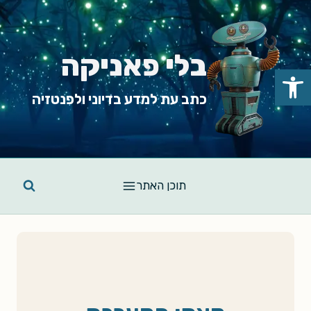
Ski
t
conten
בלי פאניקה
פתח סרגל נגישות
כתב עת למדע בדיוני ולפנטזיה
תוכן האתר