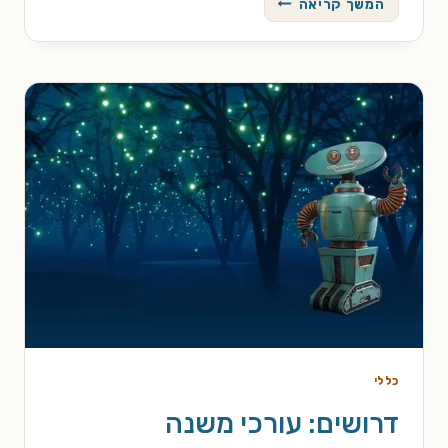
המשך קריאה
אלמוות
/
רוג'ר
זילאזני
כללי
דרושים: עורכי משנה