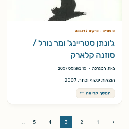
סיפורים
·
פרקים לדוגמה
ג'ונתן סטריינג' ומר נורל /
סוזנה קלארק
מאת:
המערכת
10 באוגוסט 2007
הוצאות ינשוף וכתר, 2007.
ג'ונתן
המשך קריאה
סטריינג'
ומר
נורל
/
Page
Previous
…
5
4
3
2
1
סוזנה
קלארק