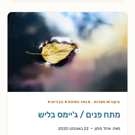
של
אלוהים
/
ארתור
סי
קלארק
ביקורות ספרות
·
מבחר הסיפורת הבדיונית
מתח פנים / ג'יימס בליש
מאת:
אהוד מימון
22 באוגוסט 2020