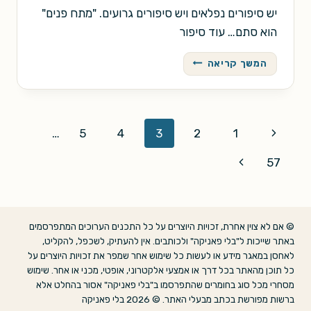
יש סיפורים נפלאים ויש סיפורים גרועים. "מתח פנים"
הוא סתם… עוד סיפור
מתח
המשך קריאה
פנים
/
ג'יימס
בליש
Page
Previous
…
5
4
3
2
1
navigation
Page
Next
57
Page
© אם לא צוין אחרת, זכויות היוצרים על כל התכנים הערוכים המתפרסמים
באתר שייכות ל"בלי פאניקה" ולכותבים. אין להעתיק, לשכפל, להקליט,
לאחסן במאגר מידע או לעשות כל שימוש אחר שמפר את זכויות היוצרים על
כל תוכן מהאתר בכל דרך או אמצעי אלקטרוני, אופטי, מכני או אחר. שימוש
מסחרי מכל סוג בחומרים שהתפרסמו ב"בלי פאניקה" אסור בהחלט אלא
ברשות מפורשת בכתב מבעלי האתר. © 2026 בלי פאניקה