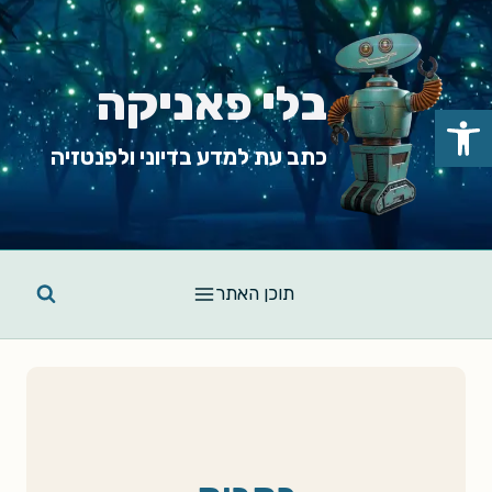
Ski
t
conten
בלי פאניקה
פתח סרגל נגישות
כתב עת למדע בדיוני ולפנטזיה
תוכן האתר