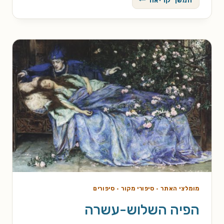
ואראה
לך
כמה
עמוק
נמשכת
מחילת
הארנב
מומלצי האתר
·
סיפורי מקור
·
סיפורים
הפיה השלוש-עשרה