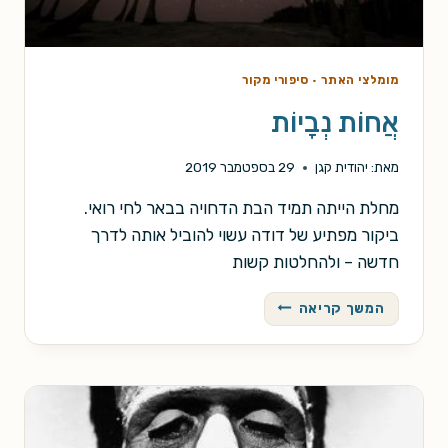
מומלצי האתר
·
סיפורי מקור
אֲחוֹת נְבָיוֹת
מאת:
יהודית קגן
29 בספטמבר 2019
מחלת הייתה תמיד הבת הדחויה בבאר לחי רואי.
ביקור מפתיע של דודה עשוי להוביל אותה לדרך
חדשה – ולהחלטות קשות
אֲחוֹת
המשך קריאה
נְבָיוֹת