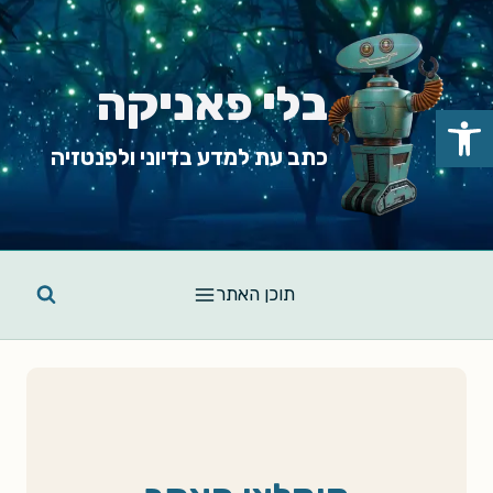
Ski
t
conten
בלי פאניקה
פתח סרגל נגישות
כתב עת למדע בדיוני ולפנטזיה
תוכן האתר