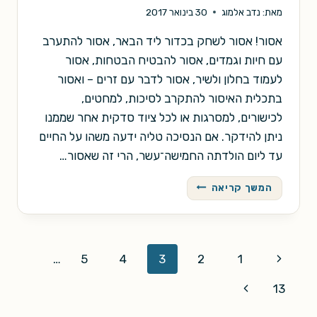
מאת:
נדב אלמוג
30 בינואר 2017
אסור! אסור לשחק בכדור ליד הבאר, אסור להתערב
עם חיות וגמדים, אסור להבטיח הבטחות, אסור
לעמוד בחלון ולשיר, אסור לדבר עם זרים – ואסור
בתכלית האיסור להתקרב לסיכות, למחטים,
לכישורים, למסרגות או לכל ציוד סדקית אחר שממנו
ניתן להידקר. אם הנסיכה טליה ידעה משהו על החיים
עד ליום הולדתה החמישה־עשר, הרי זה שאסור…
הפיה
המשך קריאה
השלוש-עשרה
Page
Previous
…
5
4
3
2
1
navigation
Page
Next
13
Page