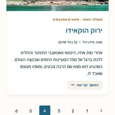
מומלצי האתר
·
סיפורים מתורגמים
ירוק הוקאידו
מאת:
איידן דויל
12 ביולי 2014
אחרי מות אחיו, היטושי וואטאנבי התפטר והחליט
ללכת ברגל אל מפל המעיינות החמים שבקצה העולם.
כשהגיע הוא מצא שם הרבה צבעים, ומשהו מעצמו
שאבד לו.
ירוק
המשך קריאה
הוקאידו
Page
Previous
6
5
4
3
2
1