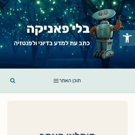
Ski
t
conten
בלי פאניקה
פתח סרגל נגישות
כתב עת למדע בדיוני ולפנטזיה
תוכן האתר