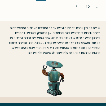
navigation
Page
Next
13
…
Page
© אם לא צוין אחרת, זכויות היוצרים על כל התכנים הערוכים המתפרסמים
באתר שייכות ל"בלי פאניקה" ולכותבים. אין להעתיק, לשכפל, להקליט,
לאחסן במאגר מידע או לעשות כל שימוש אחר שמפר את זכויות היוצרים על
כל תוכן מהאתר בכל דרך או אמצעי אלקטרוני, אופטי, מכני או אחר. שימוש
מסחרי מכל סוג בחומרים שהתפרסמו ב"בלי פאניקה" אסור בהחלט אלא
ברשות מפורשת בכתב מבעלי האתר. © 2026 בלי פאניקה
אודות
|
הצהרת נגישות
|
מדיניות פרטיות
|
צרו קשר