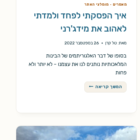
מאמרים
·
מומלצי האתר
איך הפסקתי לפחד ולמדתי
לאהוב את מידג'רני
מאת:
טל קרן
26 בספטמבר 2022
בסופו של דבר האלגוריתמים של הבינות
המלאכותיות נותנים לנו את עצמנו – לא יותר ולא
פחות
איך
המשך קריאה
הפסקתי
לפחד
ולמדתי
לאהוב
את
מידג'רני