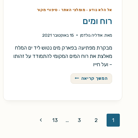
אל הלא נודע
·
מומלצי האתר
·
סיפורי מקור
רוח ומים
מאת:
אודליה גולדמן
15 באוקטובר 2021
מבקרת מפתיעה בפארק מים נטוש ליד ים המלח
מאלצת את רוח המים המקומי להתמודד על זהותו
– ועל חייו
רוח
המשך קריאה
ומים
Page
Next
13
…
3
2
1
navigation
Page