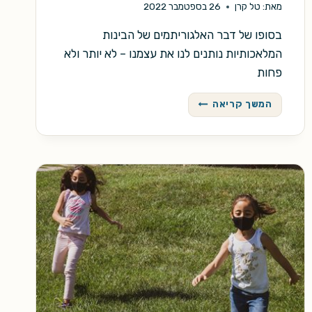
מאת:
טל קרן
26 בספטמבר 2022
בסופו של דבר האלגוריתמים של הבינות
המלאכותיות נותנים לנו את עצמנו – לא יותר ולא
פחות
איך
המשך קריאה
הפסקתי
לפחד
ולמדתי
לאהוב
את
מידג'רני