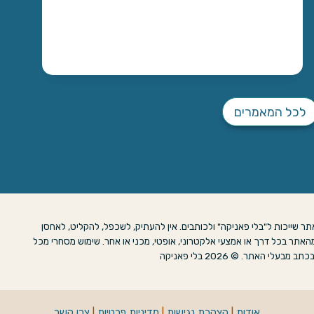
ק
פ
ו
ת
לכל המאמרים
ר שייכות ל"בלי פאניקה" ולכותבים. אין להעתיק, לשכפל, להקליט, לאחסן
האתר בכל דרך או אמצעי אלקטרוני, אופטי, מכני או אחר. שימוש מסחרי מכל
אתר. © 2026 בלי פאניקה
אודות
|
הצהרת נגישות
|
מדיניות פרטיות
|
צרו קשר