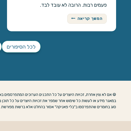
פעמים רבות. הרובה לא עובד לבד.
ק
המשך קריאה
ו
ל
י
ל
לכל הסיפורים
ד
י
ם
צ
ו
ר
ח
י
© אם לא צוין אחרת, זכויות היוצרים על כל התכנים הערוכים המתפרסמים באת
ם
במאגר מידע או לעשות כל שימוש אחר שמפר את זכויות היוצרים על כל תוכן מ
סוג בחומרים שהתפרסמו ב"בלי פאניקה" אסור בהחלט אלא ברשות מפורשת בכתב מבעלי ה