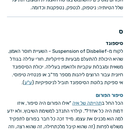
שלל הטיותיה: ניטפוק, לנטפק, נטפקנות וכדומה.
ס
סיספונד
לקוח מ-Suspension of Disbelief – השעיית חוסר האמון,
שהיא היכולת להתעלם מבעיות פיזיקליות, חורי עלילה בגודל
משאית ומגבלות עקביות ולהאמין בעלילה. יכולת הסיספונד
חיונית עבור הרוצים ליהנות מספר מד"ב או פנטזיה טיפוסי.
אי ספיקת בלוטת הסיספונד תוביל לניטפיקיות (
ע"ע
).
סיפור הפורום
הכל החל ב
תהייתה של איה
"אילו הפורום היה סיפור, איזו
דמות היה כל אחד?". קילרוי התנדב למשימת השיבוץ, ולא ידע
למה הוא מכניס את עצמו. מייד זכה כל חבר בפורום לתפקיד
משולש לפחות (זה שהוא קיבל מלכתחילה, זה שהוא רצה, וזה