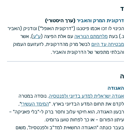
ד
דרקונית המרק והאביר
(ערך היסטורי)
הכינוי לו זכו אכמו פיטנגו ("דרקונית האופל") ונודניק (האביר
נ.) בעת
מלחמתם הנוראה
עם אלת הפיצה (
ע"ע
), אשר
מבטיחה עד היום
לבשל מרק מהדרקונית, לזעזועם העמוק
והבלתי מתפשר של הדרקונית והאביר.
ה
האגודה
אגודה ישראלית למדע בדיוני ולפנטסיה
. נוסדה במטרה
לקדם את תחום המדע הבדיוני בארץ. "
המימד העשירי
",
רבעון האגודה, הוא חיקוי עלוב וחסר ברק ל-"בלי פאניקה" –
עיתון הפורום – או כך לפחות טוען גרומיט.
בעבר כונתה "האגודה החשאית למד"ב ולפנטסיה", משום