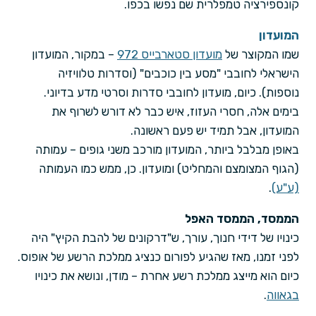
קונספירציה טמפלרית שם נפשו בכפו.
המועדון
שמו המקוצר של
מועדון סטארבייס 972
– במקור, המועדון
הישראלי לחובבי "מסע בין כוכבים" (וסדרות טלוויזיה
נוספות). כיום, מועדון לחובבי סדרות וסרטי מדע בדיוני.
בימים אלה, חסרי העזוז, איש כבר לא דורש לשרוף את
המועדון, אבל תמיד יש פעם ראשונה.
באופן מבלבל ביותר, המועדון מורכב משני גופים – עמותה
(הגוף המצומצם והמחליט) ומועדון. כן, ממש כמו העמותה
(ע"ע)
.
הממסד, הממסד האפל
כינויו של דידי חנוך, עורך, ש"דרקונים של להבת הקיץ" היה
לפני זמנו, מאז שהגיע לפורום כנציג ממלכת הרשע של אופוס.
כיום הוא מייצג ממלכת רשע אחרת – מודן, ונושא את כינויו
בגאווה
.