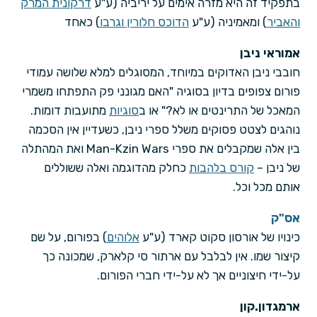
בתפקיד זה היא מזרה אימים על יריביה (ע"ע
דרקונית המרק
והאביר
) ומאמיניה (ע"ע
הדוכס חלורין וגרבו
) כאחד
אמוראי ניבן
חובבי ניבן האדוקים במיוחד, המסוגלים למלא שלושה עמודי
פורום צפופים בדיון בסוגיה "האם מגונני פק התפתחו משמרי
המאכל של התרינטים או לא?" או ב
סוגיות
מתועבות דומות.
נוהגים לצטט פסוקים משלל ספרי ניבן, כשעדיין אין הסכמה
בין אלה שמקבלים את ספרי Man-Kzin Wars ואת המהתלה
של ניבן –
קורס בלהבות
כחלק מהדוגמה ואלה ששוללים
אותם מכל וכל.
אס"ק
כינויו של אורסון סקוט קארד (ע"ע
אלוהים
) בפורום, על שם
קיצור שמו. אין לבלבל עם ארתור סי קלארק, שמכונה כך
על-ידי חיצוניים אך לא על-ידי חברי הפורום.
ארמגדון.קון