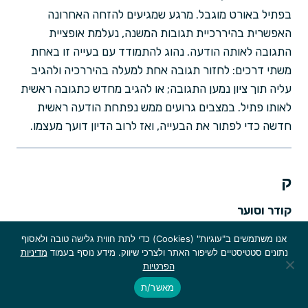
בפתיל באורט מוגבל. מרגע שמגיעים להזחה האחרונה
האפשרית בהיררכיית תגובות המשנה, נעלמת אופציית
התגובה לאותה הודעה. נהוג להתמודד עם בעייה זו באחת
משתי דרכים: לחזור תגובה אחת למעלה בהיררכיה ולהגיב
עליה תוך ציון נמען התגובה; או להגיב מחדש כתגובה ראשית
לאותו פתיל. במצבים גרועים ממש נפתחת הודעה ראשית
חדשה כדי לפתור את הבעייה, ואז לרוב הדיון דועך מעצמו.
ק
קודר וסוער
תיאור מנומס של סיפור אשר אינו מתייחד באיכות משובחת
אנו משתמשים ב"עוגיות" (Cookies) כדי לתת חווית גלישה טובה ולאסוף
דווקא. על שם תחרות "
היה זה לילה קודר וסוער
" לפתיחות
נתונים סטטיסטיים לשיפור האתר ולצרכי שיווק. מידע נוסף בעמוד
מדיניות
סיפורים גרועות
הפרטיות
מאשר/ת
קומפי (ערך היסטורי)