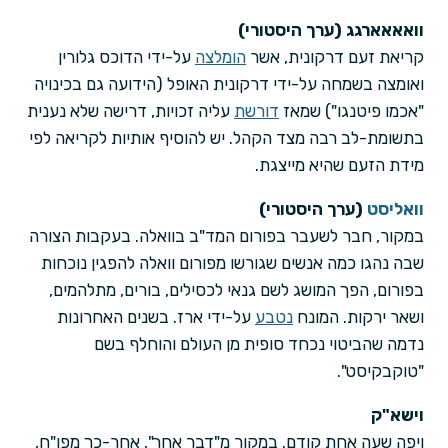
וואאאארגג (ערך היסטורי)
קריאת זעם דרקונית, אשר
הומלצה
על-ידי הדוכס גלורין
ואומצה בשמחה על-ידי דרקונית האופל (הידועה גם בכינויה
"אכמו פיטנגו") שמאז
דורשת
עליה זכויות, דרישה שלא נענית
בתשומת-לב רבה מצד הקהל. יש להוסיף אותיות לקריאה לפי
מידת הזעם שהיא מייצגת.
וואליסט
(ערך היסטורי)
במקור, חבר לשעבר בפורום המד"ב בוואלה. בעקבות הצורה
שבה נהגו כמה אנשים שגורשו מפורום וואלה להפגין נוכחות
בפורום, הפך המושג לשם גנאי לכסילים, בורים, מתלהמים,
ושאר ירקות. המונח
נטבע
על-ידי ארז. בשנים האחרונות
נדמה שהביטוי נכחד סופית מן העולם והוחלף בשם
"טוקבקיסט".
וישא"ק
ויפה שעה אחת קודם. במקור מ"דבר אחר", אחר-כך מפו"ח,