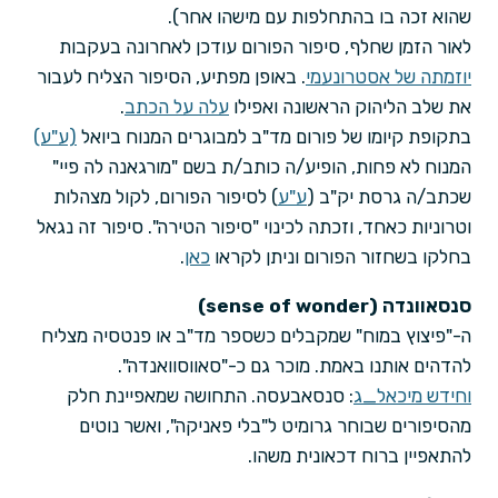
שהוא זכה בו בהתחלפות עם מישהו אחר).
לאור הזמן שחלף, סיפור הפורום עודכן לאחרונה בעקבות
יוזמתה של אסטרונעמי
. באופן מפתיע, הסיפור הצליח לעבור
את שלב הליהוק הראשונה ואפילו
עלה על הכתב
.
בתקופת קיומו של פורום מד"ב למבוגרים המנוח ביואל
(ע"ע)
המנוח לא פחות, הופיע/ה כותב/ת בשם "מורגאנה לה פיי"
שכתב/ה גרסת יק"ב (
ע"ע
) לסיפור הפורום, לקול מצהלות
וטרוניות כאחד, וזכתה לכינוי "סיפור הטירה". סיפור זה נגאל
בחלקו בשחזור הפורום וניתן לקראו
כאן
.
סנסאוונדה (sense of wonder)
ה-"פיצוץ במוח" שמקבלים כשספר מד"ב או פנטסיה מצליח
להדהים אותנו באמת. מוכר גם כ-"סאווסוואנדה".
וחידש מיכאל_ג
: סנסאבעסה. התחושה שמאפיינת חלק
מהסיפורים שבוחר גרומיט ל"בלי פאניקה", ואשר נוטים
להתאפיין ברוח דכאונית משהו.