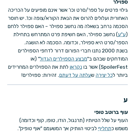
ספוילר
גילוי פרטים על ספר/סרט וכו' אשר אינם מופיעים על הכריכה
האחורית ועלולים להרוס את הנאת הקורא/צופה וכו'. יש חוסר
הסכמה נרחב בשאלה מה נחשב ספוילר – האם ספוילר ללחם
(
ע"ע
) נחשב ספוילר, האם חשיפת פרט המתרחש בתחילת
הספר/סרט היא ספוילר, וכדומה. הסכמה לא הושגה.
בשנת 2000 נתנו חברי הפורום דרור לדחפי הספוילרים
המודחקים שבהם ב"
מבצע הספוילרים הגדול
" (או
SpoilerFest) אשר בו
נקראו
לתת את הספוילרים המחרידים
ביותר ל
כל יצירה
ש
עלתה על דעתם
. זהירות: ספוילרים!
ע
עוף ברוטב טופי
העוף על שלל הטיותיו (תרנגול, הודו, טופו, קוף וכדומה)
משמש כ
תחליף
לביטוי הוותיק אך המשעמם "אוף טופיק".