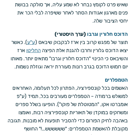
שאיש פרט לקומץ נבחר לא שמע עליה, אך סולקה בבושת
פנים מארגון אגודות הסתר לאחר ששיפרה לבלי הכר את
יחסי הציבור שלה.
הדוכס חלורין וגרבו
(ערך היסטורי)
תוצר של מפגש קרוב בין ארז לבקבוק שיבאס (
ע"ע
). כאשר
יצאו הדוכס גלורין וחרבו להגנת אלת הפיצה
החליטו
ארז
והשיבאס כי הכינוי "הדוכס חלורין וגרבו" מתאים יותר. מאותו
יום חמוש הדוכס בגרב רונות מעוררת יראה וגוזלת נשמות.
הטמפלרים
האשמים בכל קונספירציה, הפתרון לכל תעלומה, האחראים
למשולש ברמודה – הטמפלרים מעורבים בכל, תמיד (ע"פ
אומברטו אקו, "המטוטלת של פוקו"). הופיעו בשלל ספרים
ומשחקים במוקדן של תאוריות קונספירציה רבות, ואומצו
באהבה לחיק הפורום כדי להסביר תופעות לא מובנות. תגובה
מקובלת להאשמת הטמפלרים: "שששששש…!" החושף