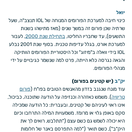
י
יואל
כינוי חיבה למערכת הפורומים המנוחה של IOL תנצב"ה, שעל
שרתיה שכן פורום זה במשך שנים (מאז מתישהו בשנות
התשעים), עד שחבריו החליטו,
בתחילת שנת 2000
, לעבור
למערכת אורט, בגלל עדיפות טכנית. בסוף שנת 2001 נבלע
IOL בידי וואלה ב"מיזוג" וכל היסטוריית הפורומים הוותיקה
והגאה נגרסה כלא הייתה, פרט למה שנשמר כגיבויים על ידי
מנהלי הפורומים.
יק"ב
(יש קטינים בפורום)
עוד מונח שנגנב בזדון מהאנשים הטובים בפו"ח (
פורום
טריוויה
). משמש כאזהרה וכנזיפה על הודעה שתוכנה, כביכול,
אינו ראוי לעיניהם של קטינים, ובעברית: כל הודעה שמכילה
סקס באופן גלוי או מרומז. משמעויות המילה התרחבו וכיום
היא יכולה לשמש גם כשם עצם ("תתלבש, רואים לך את
היק"ב"), כשם תואר ("למה התפרסם באנר של חלומות