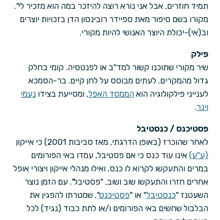
תמיד חוזרים, אבל אני נורא רוצה להיזכר במה הוא מזכיר לי".
מקורו בשם סיפור מאת ספיידר רובינסון הדן בזכויות יוצרים
וב(אי)-יכולת היוצר האנושי להיות מקורי.
פילק
שיר מקורי שתוכנו קשור למד"ב או לפנטסיה. קומי בחלק
גדול מהמקרים. לעתים מבוסס על לחן קיים. בר-הסמכא
לענייני פילקולוגיה הוא
הממסד האפל
, ומסייעת בצידו
נעמי
וינר
.
פסטיכנס / כנסטיבל
לאחר שהוכרז (באופן הדרגתי, מאז סביבות 2001) כי אייקון
(ע"ע)
אינו עוד כנס כי אם פסטיבל, עמדו באי הפורומים
במרים והתעקשו לקרוא לו כנס, ואילו מנהלי אייקון ויצורי אופל
אחרים חזרו והתעקשו שוב ושוב, "פסטיבל". עם הזמן נוצר
השעטנז "
כנסטיבל
" או "
פסטיכנס
", שמטרתו להפגין את
הבלבול שחשים באי הפורומים ו/או לתת כבוד (נגיד) לכל