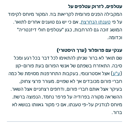
עטלפים, לזרוק עטלפים על
המקבילה הפנים פורומית לקריאות בוז. המקור מיוחס לקיפוד
על פי
טענתו הנחרצת
, אם כי יש גם טוענים אחרים לתואר.
המושג זוכה גם להרחבות, כגון "עטלפים חולי דיזנטריה"
וכדומה.
ענקי עם פרופלור (ערך היסטורי)
שם תואר לא ברור שניתן להתאימו לכל דבר בכל רגע ומכל
סיבה. התאזרח בשפתם של אנשי הפורום בעת פורום-קון
(
ע"ע
) אצל אסטרונומי, בעקבות התחרפנות מסוימת של כמה
חברי פורום מכובדים אך לא שפויים. מעורר פרצי צחוק,
בעיקר אצל אותם חברי פורום, ודחפים רצחניים אצל השאר.
ההשראה מקורה בפרודיה על פרפר נחמד, הנפוצה ברשת.
מיוחס לנודניק על-פי טענתו, אם כי מקור גאוותו בנושא לא
ברור.