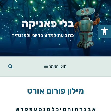
Ski
t
conten
בלי פאניקה
פתח סרגל נגישות
כתב עת למדע בדיוני ולפנטזיה
תוכן האתר
מילון פורום אורט
א
ב
ג
ד
ה
ו
ח
ט
י
כ
ל
מ
נ
ס
ע
פ
ק
ר
ש