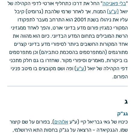
"
בלי פאניקה
" החל את דרכו כתחליף אורטי לדפי הקהילה של
יואל
(ע"ע)
המנוח, אך לאחר שרמי שלהבת (גרומיט) קיבל
עליו את ניהולו בשנת 2001 הוא התרחב מעבר לתפקודו
המקורי כמגזין פורום מדע בדיוני אורט, והפך לאחד ממגזיני
הרשת המובילים בתחום המדע הבדיוני. כיום הוא מהווה את
אחד המקורות החשובים ביותר לסיפורי מדע בדיוני קצרים
מתורגמים (המתפרסמים בהסכמת כותביהם) וכן מתפרסמים
בו ביקורות, מאמרים וסיפורי מקור. שוחזרו בו גם חלק מתכני
דפי הקהילה של יואל (
ע"ע
) ופה ושם מקובצים בו מיטב פניני
הפורום.
ג
גג"ק
כינויו של גאי גבריאל קיי (ע"ע
אלוהים
), בפורום על שם קיצור
שמו. הגגקיאדה – הרצאה על גג"ק בחסות התא הירושלמי,