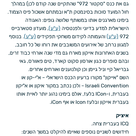
גם את כנס "סקטור 972" שהתקיים שנה קודם לכן) במהלך
חול המועד סוכות בסינמטק ת"א ובמתחם אשכול פיס הצמוד.
בימינו מארגנים אותו במשותף שלושה גופים: האגודה
הישראלית למדע בדיוני ולפנטסיה
(ע"ע)
, מועדון סטארבייס
972
(ע"ע)
והעמותה לקידום משחקי תפקידים
(ע"ע)
. בנוסף
למגוון נרחב של אירועים המשובבים את רוחו של כל חובב,
בשנים האחרונות אייקון מארח גם מדי שנה אורחי כבוד זרים,
ובהם סופרים כגון אורסון סקוט קארד, טים פאוורס, גאי
גבריאל קיי וניל גיימן וכן קולנוענים ואורחים אחרים.
השם "אייקון" מקורו ברעיון הכנס הישראלי – א"י-קון או
Israeli Convention – ולכן נכתב במקור איקון או א"יקון
בעברית, ו-ICon בלעז, אולם בימינו נהוג יותר לאיית אותו
בעברית אייקון ובלעז Icon או אף iCon.
איציק
ICQ בעברית צחה.
חידושים לשוניים נוספים שאיימו להיקלט במשך השנים: