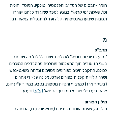
חומרי-הבסיס של המד"ב והפנטסיה: טולקין, המוסד, חולית
וכו'. שאלות "מי קרא?" בנוגע לספר שמוגדר כלחם יעוררו
תגובות שינועו מאנטיפתיה קלה ועד להתנפלות צמאת-דם.
מ
מדב"פ
"מדע בדיוני ופנטסיה" לעצלנים. שם כולל לכל מה שנכתב
בשני הז'אנרים תוך התעלמות מוחלטת מההבדלים המוכרים
לכולם. התקבל היטב בפורומים מסוימים ונדחה בשאט-נפש
ושאר גילויי תוקפנות בפורום אורט. מכונה על-ידי אחרים
(בעיקר ארז) כמדבוף והטיות נוספות. נטבע במקור ע"י נחום,
אי אז בערפילי פורומי המדבוף של יואל
(ע"ע)
ונענע.
מילון הפורום
מילון זה, שאתם אוחזים בידיכם (מטאפורית, נו) הנו תוצר