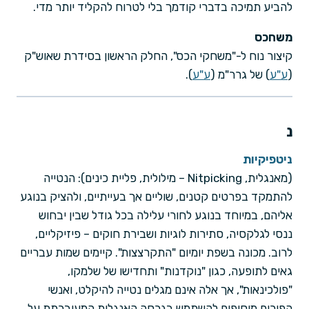
להביע תמיכה בדברי קודמך בלי לטרוח להקליד יותר מדי.
משחכס
קיצור נוח ל-"משחקי הכס", החלק הראשון בסידרת שאוש"ק
(
ע"ע
) של גרר"מ (
ע"ע
).
נ
ניטפיקיות
(מאנגלית, Nitpicking – מילולית, פליית כינים): הנטייה
להתמקד בפרטים קטנים, שוליים אך בעייתיים, ולהציק בנוגע
אליהם, במיוחד בנוגע לחורי עלילה בכל גודל שבין יבחוש
ננסי לגלקסיה, סתירות לוגיות ושבירת חוקים – פיזיקליים,
לרוב. מכונה בשפת יומיום "התקרצצות". קיימים שמות עבריים
גאים לתופעה, כגון "נוקדנות" ותחדישו של שלמקו,
"פולכינאות", אך אלה אינם מגלים נטייה להיקלט, ואנשי
הפורום מוסיפים להשתמש בגרסה האנגלית המעוברתת על