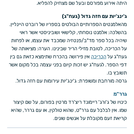
היתה אירוע מפורסם ובעל שם מצחיק להפליא.
ג'ינג'יות עם חזה גדול (געח"ג)
מהאלמנטים הספרותיים הבולטים בספריו של רוברט היינליין.
בהשלכה: אלמנט נוסחתי, קלישאי ושוביניסטי אשר ראוי
שיהיה בכל ספר מד"ב/פנטזיה שמכבד את עצמו, או לפחות
על הכריכה, לטובת מזילי הריר שבינינו. הערה: מציאותה של
געח"ג על
הכריכה
אין פירושה בהכרח שתימצא כזאת גם בין
דפי הספר. לגעח"ג יש זכות קיום בפני עצמה בכל מקום אשר
תשובץ בו.
גרסה מורחבת ומשופרת: ג'ינג'יות עירומות עם חזה גדול.
גרר"מ
כינויו של ג'ורג' ריימונד ריצ'רד מרטין בפורום, על שם קיצור
שמו. אין לבלבל עם גרר"ט, שהוא טולקין, או עם גררר, שהיא
קריאת זעם מקובלת על אנשים שונים.