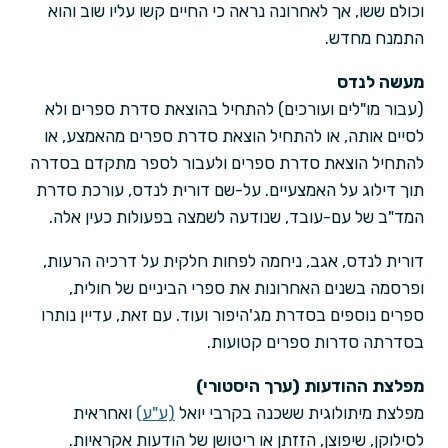
וכולם ששו, אך לאחרונה נראה כי החיים קשו עליו שוב והוא
התמנח מחדש.
מעשה לנדס
(עבור מו"לים ועורכים) להתחיל בהוצאת סדרת ספרים ולא
לסיים אותה, או להתחיל הוצאת סדרת ספרים מהאמצע, או
להתחיל הוצאת סדרת ספרים ולעבור לספר מתקדם בסדרה
תוך דילוג על האמצעיים. על-שם דורית לנדס, עורכת סדרת
המד"ב של עם-עובד, שנודעה לשמצה בפעולות כעין אלה.
דורית לנדס, אגב, ניחמה לפחות חלקית על דרכיה הרעות,
ופרסמה בשנים האחרונות את ספרי הביניים של חולית,
ספרים נוספים בסדרת מג'היפור ועוד. עם זאת, עדיין נותרו
בסדרתה סדרות ספרים קטועות.
מפלצת ההודעות (ערך היסטורי)
מפלצת מיתולוגית ששכנה בקרבי יואל
(ע"ע)
ואחראית
לסילוקן, שיפוצן, הזזתן או ריטושן של הודעות אקראיות.