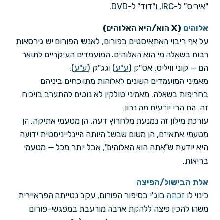
"איריס" ל-IRC, ו"דוד" ל-DVD.
אלוהים
(X הוא/היא האלוהים)
על אף ריבוי האתאיסטים בפורום, לאנשי הפורום יש גירסאות
רבות בשאלה מי הוא האלוהים. המועמדים העיקריים לתואר
הם — קוני וויליס, אס"ק (
ע"ע
) וגג"ק (
ע"ע
).
מאמיני המועמדים השונים לאלוהות מתווכחים ביניהם
בחריפות בשאלה. מאמיני טולקין לא נוטים להתערב בויכוח
זה. הם הרי יודעים מה נכון.
עורכת מילון זה נמנעת מלחרוץ דעה, הן מטעמי אתיקה, הן
מטעמי אתאיזם, הן משום שבשל היותה היינלייניסטית ידועה
היא יודעת ש"אתה הוא האלוהים", אבל יותר מכל — מטעמי
בריאות.
אלת הבישול/הפיצה
כינוי לו
זכתה
בוג'י בסיפור הפורום, עקב נטייתה הפראיירית
משהו להכין פיצה ללהקת ארבה מורעבת במפגשי-פורום.