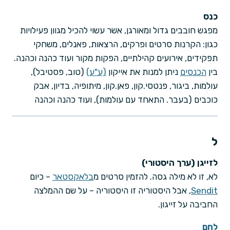
כנס
מפגש חובבים גדול ומאורגן, אשר עשוי להכיל מגוון פעילויות
כגון: הקרנות סרטים ופרקים, הרצאות, פאנלים, משחקי
תפקידים, אירועים קהילתיים, הפקות מקור ועוד כהנה וכהנה.
בין
הכנסים
ניתן למנות את אייקון
(ע"ע)
(טוב, פסטיבל),
עולמות, ביגור, פנטסי.קון, פאן.קון, מיתופיה, בדיון, אבק
כוכבים (בעבר. התאחד עם עולמות), ועוד כהנה וכהנה
ל
לזייגן (ערך היסטורי)
לא, זו לא מילה גסה. להזמין סרטים מ
בלאקסטאר
– כיום
Sendit
, אבל היסטוריה זו היסטוריה – על שם ההמלצה
החביבה על זייגון.
לחם