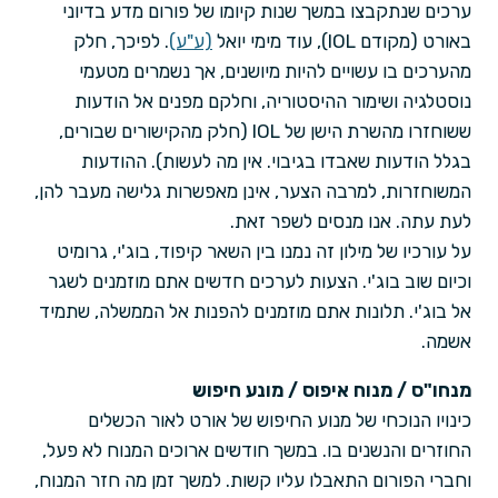
ערכים שנתקבצו במשך שנות קיומו של פורום מדע בדיוני
באורט (מקודם IOL), עוד מימי יואל
(ע"ע)
. לפיכך, חלק
מהערכים בו עשויים להיות מיושנים, אך נשמרים מטעמי
נוסטלגיה ושימור ההיסטוריה, וחלקם מפנים אל הודעות
ששוחזרו מהשרת הישן של IOL (חלק מהקישורים שבורים,
בגלל הודעות שאבדו בגיבוי. אין מה לעשות). ההודעות
המשוחזרות, למרבה הצער, אינן מאפשרות גלישה מעבר להן,
לעת עתה. אנו מנסים לשפר זאת.
על עורכיו של מילון זה נמנו בין השאר קיפוד, בוג'י, גרומיט
וכיום שוב בוג'י. הצעות לערכים חדשים אתם מוזמנים לשגר
אל בוג'י. תלונות אתם מוזמנים להפנות אל הממשלה, שתמיד
אשמה.
מנחו"ס / מנוח איפוס / מונע חיפוש
כינויו הנוכחי של מנוע החיפוש של אורט לאור הכשלים
החוזרים והנשנים בו. במשך חודשים ארוכים המנוח לא פעל,
וחברי הפורום התאבלו עליו קשות. למשך זמן מה חזר המנוח,