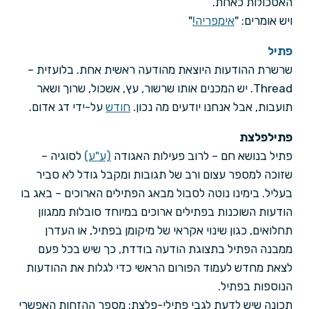
האסכולות כאחת.
ויש אומרים: "
אימפריה!
"
פתיל
שרשרת ההודעות היוצאת מהודעה ראשית אחת. בלועזית –
Thread. יש המכנים אותו שרשור, עץ, אשכול, שרוך ושאר
תועבות, אבל אנחנו יודעים מה נכון.
חודש
על-ידי דג אדום.
פתילפלצת
פתיל בנושא חם – לרוב פעילות האגודה
(ע"ע)
לסוגיה –
שזוכה למספר עצום ורב של תגובות ומקבל גודל לא סביר
בעליל. בימינו נוטה לסבול מבאג הפתילים הארוכים – באג בו
הודעות השוכנות בפתילים ארוכים במיוחד סובלות ממגוון
תחלואים, כגון שינוי אקראי של מיקומן בפתיל, או העדרן
ממבנה הפתיל בתצוגת הודעה בודדת, כך שיש בכל פעם
לצאת מחדש לעמוד הפורום הראשי כדי לגלות את ההודעות
הנוספות בפתיל.
תכונה שיש לדעת לגבי פתילי-פלצת: מספר ההזחות האפשרי