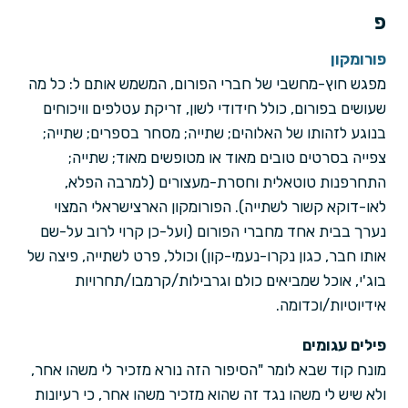
פ
פורומקון
מפגש חוץ-מחשבי של חברי הפורום, המשמש אותם ל: כל מה
שעושים בפורום, כולל חידודי לשון, זריקת עטלפים וויכוחים
בנוגע לזהותו של האלוהים; שתייה; מסחר בספרים; שתייה;
צפייה בסרטים טובים מאוד או מטופשים מאוד; שתייה;
התחרפנות טוטאלית וחסרת-מעצורים (למרבה הפלא,
לאו-דוקא קשור לשתייה). הפורומקון הארצישראלי המצוי
נערך בבית אחד מחברי הפורום (ועל-כן קרוי לרוב על-שם
אותו חבר, כגון נקרו-נעמי-קון) וכולל, פרט לשתייה, פיצה של
בוג'י, אוכל שמביאים כולם וגרבילות/קרמבו/תחרויות
אידיוטיות/וכדומה.
פילים עגומים
מונח קוד שבא לומר "הסיפור הזה נורא מזכיר לי משהו אחר,
ולא שיש לי משהו נגד זה שהוא מזכיר משהו אחר, כי רעיונות