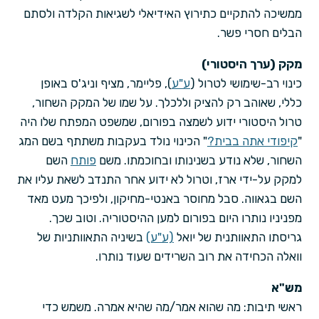
ממשיכה להתקיים כתירוץ האידיאלי לשגיאות הקלדה ולסתם
הבלים חסרי פשר.
מקק (ערך היסטורי)
כינוי רב-שימושי לטרול (
ע"ע
), פליימר, מציף וניג'ס באופן
כללי, שאוהב רק להציק וללכלך. על שמו של המקק השחור,
טרול היסטורי ידוע לשמצה בפורום, שמשפט המפתח שלו היה
"
קיפודי אתה בבית?
" הכינוי נולד בעקבות משתתף בשם המג
השחור, שלא נודע בשנינותו ובחוכמתו. משם
פותח
השם
למקק על-ידי ארז, וטרול לא ידוע אחר התנדב לשאת עליו את
השם בגאווה. סבל מחוסר באנטי-מחיקון, ולפיכך מעט מאד
מפניניו נותרו היום בפורום למען ההיסטוריה. וטוב שכך.
גריסתו התאוותנית של יואל
(ע"ע)
בשיניה התאוותניות של
וואלה הכחידה את רוב השרידים שעוד נותרו.
מש"א
ראשי תיבות: מה שהוא אמר/מה שהיא אמרה. משמש כדי