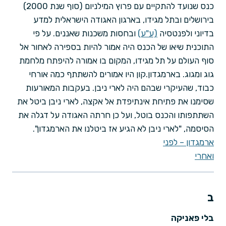
כנס שנועד להתקיים עם פרוץ המילניום (סוף שנת 2000)
בירושלים ובתל מגידו, בארגון האגודה הישראלית למדע
בדיוני ולפנטסיה
(ע"ע)
ובחסות משכנות שאננים. על פי
התוכנית שיאו של הכנס היה אמור להיות בספירה לאחור אל
סוף העולם על תל מגידו, המקום בו אמורה להיפתח מלחמת
גוג ומגוג. בארמגדון.קון היו אמורים להשתתף כמה אורחי
כבוד, שהעיקרי שבהם היה לארי ניבן. בעקבות המאורעות
שסימנו את פתיחת אינתיפדת אל אקצה, לארי ניבן ביטל את
השתתפותו והכנס בוטל, ועל כן חרתה האגודה על דגלה את
הסיסמה, "לארי ניבן לא הגיע אז ביטלנו את הארמגדון".
ארמגדון – לפני
ואחרי
ב
בלי פאניקה