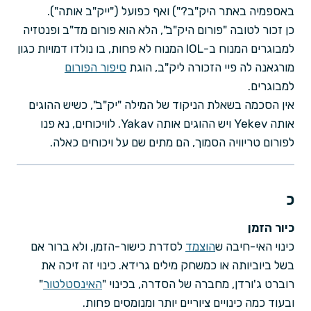
באספמיה באתר היק"ב?") ואף כפועל ("ייק"ב אותה").
כן זכור לטובה "פורום היק"ב", הלא הוא פורום מד"ב ופנטזיה
למבוגרים המנוח ב-IOL המנוח לא פחות, בו נולדו דמויות כגון
מורגאנה לה פיי הזכורה ליק"ב, הוגת
סיפור הפורום
למבוגרים.
אין הסכמה בשאלת הניקוד של המילה "יק"ב", כשיש ההוגים
אותה Yekev ויש ההוגים אותה Yakav. לוויכוחים, נא פנו
לפורום טריוויה הסמוך, הם מתים שם על ויכוחים כאלה.
כ
כיור הזמן
כינוי האי-חיבה ש
הוצמד
לסדרת כישור-הזמן, ולא ברור אם
בשל ביוביותה או כמשחק מילים גרידא. כינוי זה זיכה את
רוברט ג'ורדן, מחברה של הסדרה, בכינוי "
האינסטלטור
"
ובעוד כמה כינויים ציוריים יותר ומנומסים פחות.