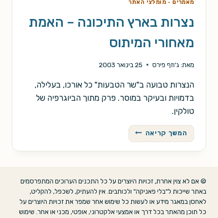
מאמרים
·
מומלצי האתר
נצרות בארץ התיכונה – האמת
מאחורי המיתוס
מאת:
ג'וזף פירס
25 בינואר 2003
הנצרות טבועה ב"שר הטבעות" כל אורכו, בעלילה,
בדמויות ובעיקר במוסר. פרק מתוך הביוגרפיה של
טולקין.
נצרות
המשך קריאה
בארץ
התיכונה
–
האמת
© אם לא צוין אחרת, זכויות היוצרים על כל התכנים הערוכים המתפרסמים
מאחורי
באתר שייכות ל"בלי פאניקה" ולכותבים. אין להעתיק, לשכפל, להקליט,
המיתוס
לאחסן במאגר מידע או לעשות כל שימוש אחר שמפר את זכויות היוצרים על
כל תוכן מהאתר בכל דרך או אמצעי אלקטרוני, אופטי, מכני או אחר. שימוש