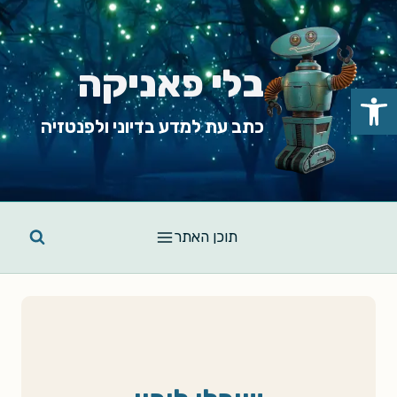
Ski
t
conten
בלי פאניקה
פתח סרגל נגישות
כתב עת למדע בדיוני ולפנטזיה
תוכן האתר