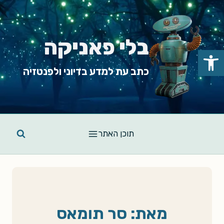
Ski
t
conten
בלי פאניקה
פתח סרגל נגישות
כתב עת למדע בדיוני ולפנטזיה
תוכן האתר
מאת: סר תומאס