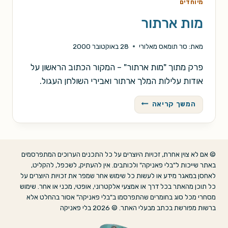
מיוחדים
מות ארתור
מאת:
סר תומאס מאלורי
28 באוקטובר 2000
פרק מתוך "מות ארתור" – המקור הכתוב הראשון על
אודות עלילות המלך ארתור ואבירי השולחן העגול.
מות
המשך קריאה
ארתור
© אם לא צוין אחרת, זכויות היוצרים על כל התכנים הערוכים המתפרסמים
באתר שייכות ל"בלי פאניקה" ולכותבים. אין להעתיק, לשכפל, להקליט,
לאחסן במאגר מידע או לעשות כל שימוש אחר שמפר את זכויות היוצרים על
כל תוכן מהאתר בכל דרך או אמצעי אלקטרוני, אופטי, מכני או אחר. שימוש
מסחרי מכל סוג בחומרים שהתפרסמו ב"בלי פאניקה" אסור בהחלט אלא
ברשות מפורשת בכתב מבעלי האתר. © 2026 בלי פאניקה