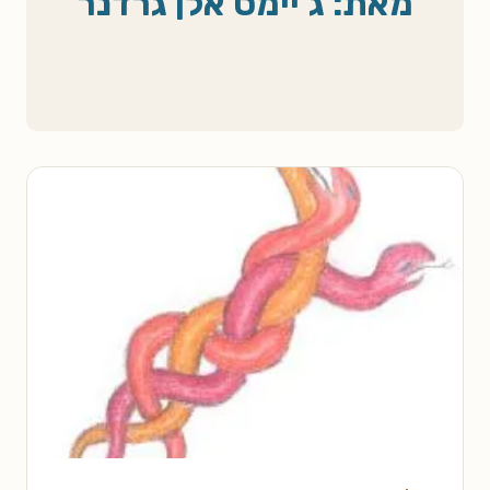
מאת: ג'יימס אלן גרדנר