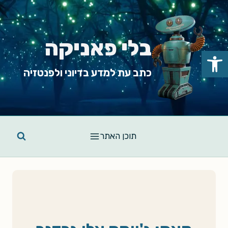
Ski
t
conten
בלי פאניקה
פתח סרגל נגישות
כתב עת למדע בדיוני ולפנטזיה
תוכן האתר