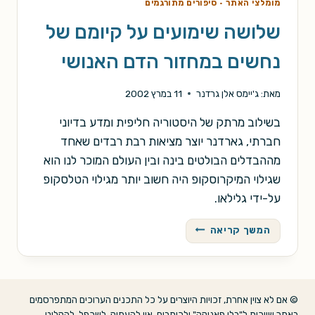
מומלצי האתר
·
סיפורים מתורגמים
שלושה שימועים על קיומם של
נחשים במחזור הדם האנושי
מאת:
ג'יימס אלן גרדנר
11 במרץ 2002
בשילוב מרתק של היסטוריה חליפית ומדע בדיוני
חברתי, גארדנר יוצר מציאות רבת רבדים שאחד
מההבדלים הבולטים בינה ובין העולם המוכר לנו הוא
שגילוי המיקרוסקופ היה חשוב יותר מגילוי הטלסקופ
על-ידי גלילאו.
שלושה
המשך קריאה
שימועים
על
קיומם
של
© אם לא צוין אחרת, זכויות היוצרים על כל התכנים הערוכים המתפרסמים
נחשים
באתר שייכות ל"בלי פאניקה" ולכותבים. אין להעתיק, לשכפל, להקליט,
במחזור