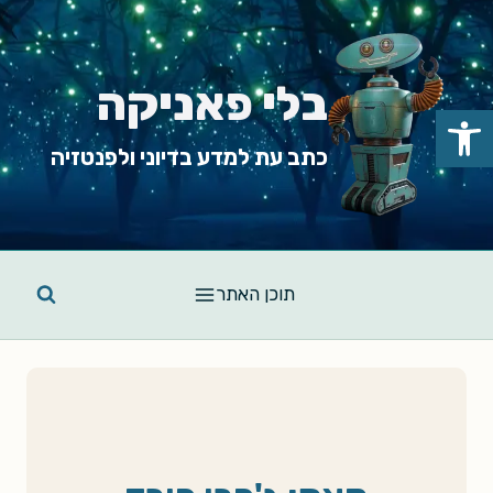
Ski
t
conten
בלי פאניקה
פתח סרגל נגישות
כתב עת למדע בדיוני ולפנטזיה
תוכן האתר