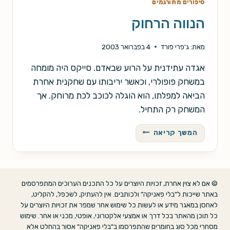
סיפורים מתורגמים
הנווה הרחוק
מאת:
ג'פרי פורד
4 בפברואר 2003
אגדה עתידנית על הרוע שבאדם. סייקס היה מומחה
במשחק פופולרי, וכאשר יריבותו עם שחקנית אחרת
הביאה למפלתו, הוא הוגלה לכוכב לכת מרוחק. אך
המשחק רק התחיל.
הנווה
המשך קריאה
הרחוק
© אם לא צוין אחרת, זכויות היוצרים על כל התכנים הערוכים המתפרסמים
באתר שייכות ל"בלי פאניקה" ולכותבים. אין להעתיק, לשכפל, להקליט,
לאחסן במאגר מידע או לעשות כל שימוש אחר שמפר את זכויות היוצרים על
כל תוכן מהאתר בכל דרך או אמצעי אלקטרוני, אופטי, מכני או אחר. שימוש
מסחרי מכל סוג בחומרים שהתפרסמו ב"בלי פאניקה" אסור בהחלט אלא