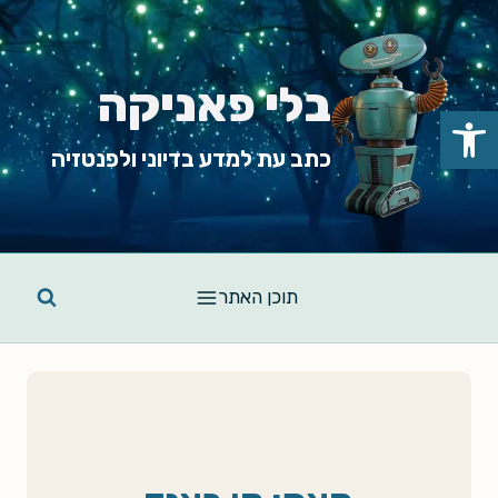
Ski
t
conten
בלי פאניקה
פתח סרגל נגישות
כתב עת למדע בדיוני ולפנטזיה
תוכן האתר