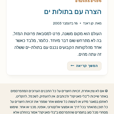
סיפורים מתורגמים
הצרה עם בתולות ים
מאת:
קן ראנד
16 בדצמבר 2003
העולם הוא מקום משונה, פרט למסבאת פרוטת המזל,
בה לא מתרחש שום דבר מיוחד. כלומר, מלבד כאשר
אחד מהלקוחות הקבועים נכנס עם בתולת-ים ששלה
זה עתה מהים.
הצרה
המשך קריאה
עם
בתולות
ים
© אם לא צוין אחרת, זכויות היוצרים על כל התכנים הערוכים המתפרסמים
באתר שייכות ל"בלי פאניקה" ולכותבים. אין להעתיק, לשכפל, להקליט,
לאחסן במאגר מידע או לעשות כל שימוש אחר שמפר את זכויות היוצרים על
כל תוכן מהאתר בכל דרך או אמצעי אלקטרוני, אופטי, מכני או אחר. שימוש
מסחרי מכל סוג בחומרים שהתפרסמו ב"בלי פאניקה" אסור בהחלט אלא