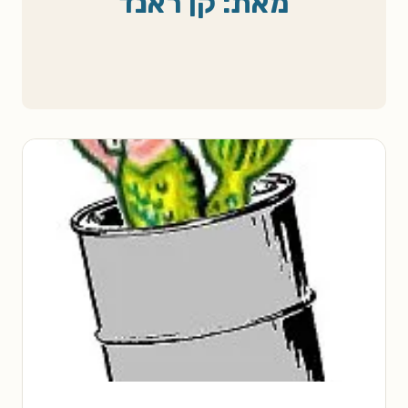
מאת: קן ראנד