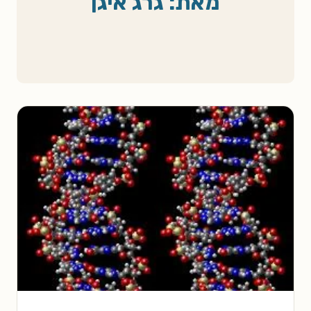
מאת: גרג איגן