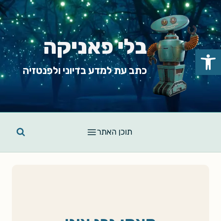
Ski
t
conten
בלי פאניקה
פתח סרגל נגישות
כתב עת למדע בדיוני ולפנטזיה
תוכן האתר