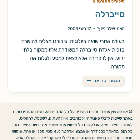
סיפורים מתורגמים
סייברלה
מאת:
שילה פינץ'
17 ביוני 2003
בעולם אחרי שואה ביולוגית, גיבורנו מצליח להישרד
בזכות אגדת סייברלה המשודרת אליו ממקור בלתי
ידוע. אין לו ברירה אלא לצאת למסע ולגלות את
מקורה.
סייברלה
המשך קריאה
© אם לא צוין אחרת, זכויות היוצרים על כל התכנים הערוכים המתפרסמים
באתר שייכות ל"בלי פאניקה" ולכותבים. אין להעתיק, לשכפל, להקליט,
לאחסן במאגר מידע או לעשות כל שימוש אחר שמפר את זכויות היוצרים על
כל תוכן מהאתר בכל דרך או אמצעי אלקטרוני, אופטי, מכני או אחר. שימוש
מסחרי מכל סוג בחומרים שהתפרסמו ב"בלי פאניקה" אסור בהחלט אלא