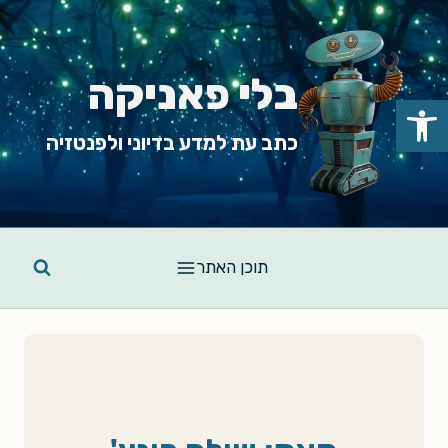
Ski
t
conten
בלי פאניקה
פתח סרגל נגישות
כתב עת למדע בדיוני ולפנטזיה
תוכן האתר