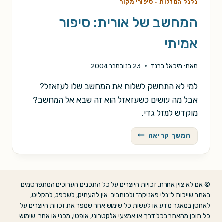
גלגל המזלות
·
סיפורי מקור
המחשב של אורית: סיפור
אמיתי
מאת:
מיכאל ברנד
23 בנובמבר 2004
למי לא התחשק לשלוח את המחשב שלו לעזאזל?
אבל מה עושים כשעזאזל הוא זה שבא אל המחשב?
מוקדש למזל גדי.
המחשב
המשך קריאה
של
אורית:
סיפור
אמיתי
© אם לא צוין אחרת, זכויות היוצרים על כל התכנים הערוכים המתפרסמים
באתר שייכות ל"בלי פאניקה" ולכותבים. אין להעתיק, לשכפל, להקליט,
לאחסן במאגר מידע או לעשות כל שימוש אחר שמפר את זכויות היוצרים על
כל תוכן מהאתר בכל דרך או אמצעי אלקטרוני, אופטי, מכני או אחר. שימוש