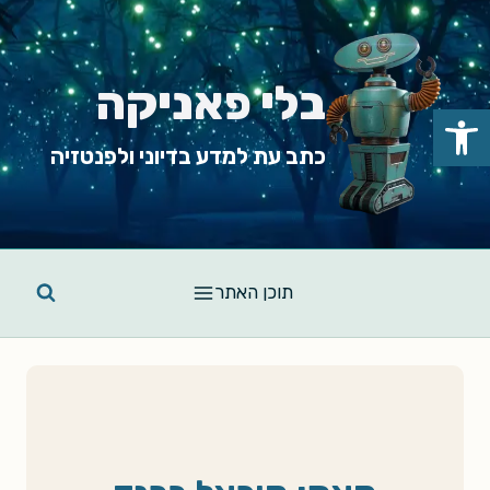
Ski
t
conten
בלי פאניקה
פתח סרגל נגישות
כתב עת למדע בדיוני ולפנטזיה
תוכן האתר