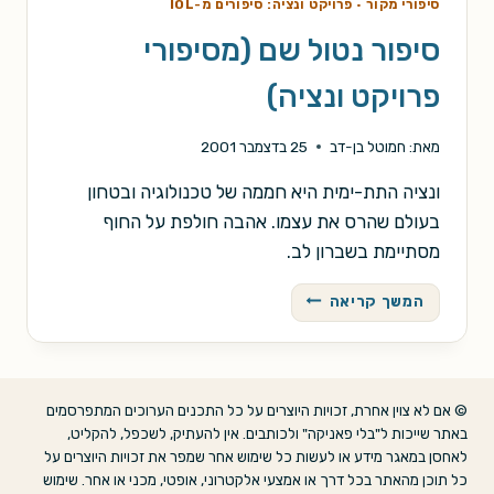
סיפורי מקור
·
פרויקט ונציה: סיפורים מ-IOL
סיפור נטול שם (מסיפורי
פרויקט ונציה)
מאת:
חמוטל בן-דב
25 בדצמבר 2001
ונציה התת-ימית היא חממה של טכנולוגיה ובטחון
בעולם שהרס את עצמו. אהבה חולפת על החוף
מסתיימת בשברון לב.
סיפור
המשך קריאה
נטול
שם
(מסיפורי
פרויקט
© אם לא צוין אחרת, זכויות היוצרים על כל התכנים הערוכים המתפרסמים
ונציה)
באתר שייכות ל"בלי פאניקה" ולכותבים. אין להעתיק, לשכפל, להקליט,
לאחסן במאגר מידע או לעשות כל שימוש אחר שמפר את זכויות היוצרים על
כל תוכן מהאתר בכל דרך או אמצעי אלקטרוני, אופטי, מכני או אחר. שימוש