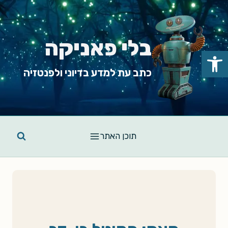
Ski
t
conten
בלי פאניקה
פתח סרגל נגישות
כתב עת למדע בדיוני ולפנטזיה
תוכן האתר