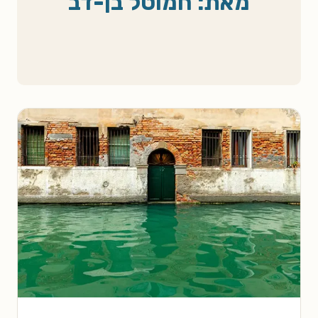
מאת: חמוטל בן-דב