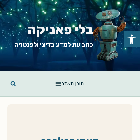
Ski
t
conten
בלי פאניקה
פתח סרגל נגישות
כתב עת למדע בדיוני ולפנטזיה
תוכן האתר