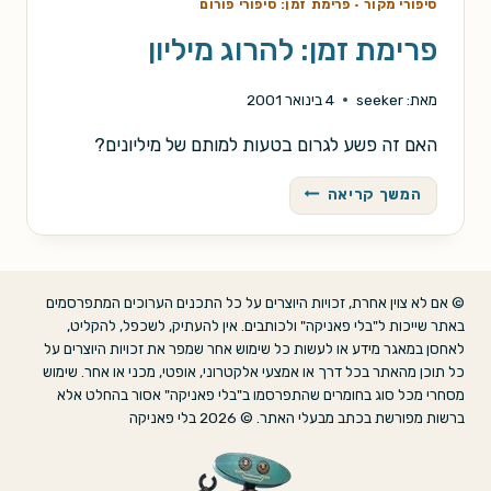
סיפורי מקור
·
פרימת זמן: סיפורי פורום
פרימת זמן: להרוג מיליון
מאת:
seeker
4 בינואר 2001
האם זה פשע לגרום בטעות למותם של מיליונים?
פרימת
המשך קריאה
זמן:
להרוג
מיליון
© אם לא צוין אחרת, זכויות היוצרים על כל התכנים הערוכים המתפרסמים
באתר שייכות ל"בלי פאניקה" ולכותבים. אין להעתיק, לשכפל, להקליט,
לאחסן במאגר מידע או לעשות כל שימוש אחר שמפר את זכויות היוצרים על
כל תוכן מהאתר בכל דרך או אמצעי אלקטרוני, אופטי, מכני או אחר. שימוש
מסחרי מכל סוג בחומרים שהתפרסמו ב"בלי פאניקה" אסור בהחלט אלא
ברשות מפורשת בכתב מבעלי האתר. © 2026 בלי פאניקה