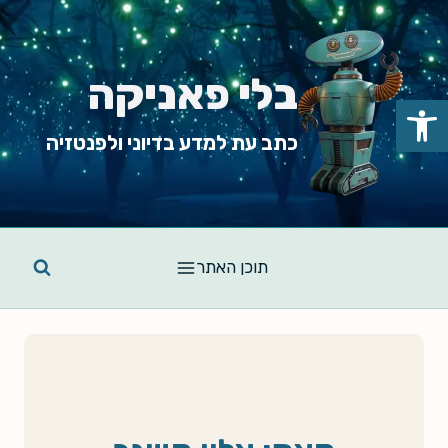
Ski
t
conten
בלי פאניקה
פתח סרגל נגישות
כתב עת למדע בדיוני ולפנטזיה
תוכן האתר