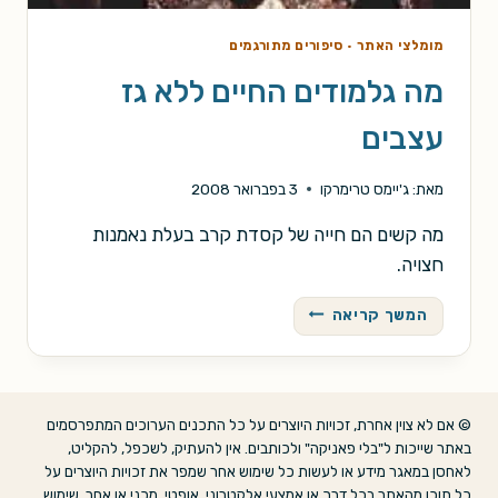
מומלצי האתר
·
סיפורים מתורגמים
מה גלמודים החיים ללא גז
עצבים
מאת:
ג'יימס טרימרקו
3 בפברואר 2008
מה קשים הם חייה של קסדת קרב בעלת נאמנות
חצויה.
מה
המשך קריאה
גלמודים
החיים
ללא
גז
© אם לא צוין אחרת, זכויות היוצרים על כל התכנים הערוכים המתפרסמים
עצבים
באתר שייכות ל"בלי פאניקה" ולכותבים. אין להעתיק, לשכפל, להקליט,
לאחסן במאגר מידע או לעשות כל שימוש אחר שמפר את זכויות היוצרים על
כל תוכן מהאתר בכל דרך או אמצעי אלקטרוני, אופטי, מכני או אחר. שימוש