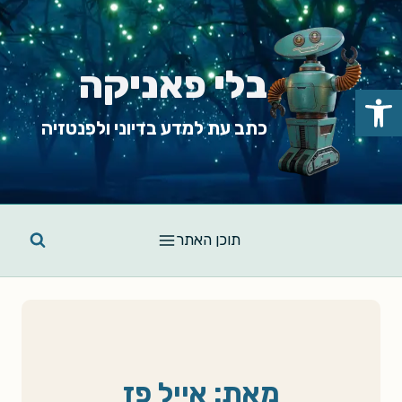
Ski
t
conten
בלי פאניקה
פתח סרגל נגישות
כתב עת למדע בדיוני ולפנטזיה
תוכן האתר
מאת: אייל פז