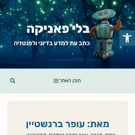
Ski
t
conten
בלי פאניקה
פתח סרגל נגישות
כתב עת למדע בדיוני ולפנטזיה
תוכן האתר
מאת: עופר ברנשטיין
אספן, מבקר, עורך וחוקר קומיקס. דוקטורנט