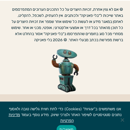
ישראל
© אם לא צוין אחרת, זכויות היוצרים על כל התכנים הערוכים המתפרסמים
החלופית
באתר שייכות ל"בלי פאניקה" ולכותבים. אין להעתיק, לשכפל, להקליט,
בקומיקס
לאחסן במאגר מידע או לעשות כל שימוש אחר שמפר את זכויות היוצרים על
הישראלי
כל תוכן מהאתר בכל דרך או אמצעי אלקטרוני, אופטי, מכני או אחר. שימוש
מסחרי מכל סוג בחומרים שהתפרסמו ב"בלי פאניקה" אסור בהחלט אלא
ברשות מפורשת בכתב מבעלי האתר. © 2026 בלי פאניקה
אודות
|
הצהרת נגישות
|
מדיניות פרטיות
|
צרו קשר
אנו משתמשים ב"עוגיות" (Cookies) כדי לתת חווית גלישה טובה ולאסוף
נתונים סטטיסטיים לשיפור האתר ולצרכי שיווק. מידע נוסף בעמוד
מדיניות
הפרטיות
מאשר/ת