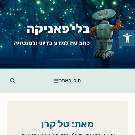
Ski
t
conten
בלי פאניקה
פתח סרגל נגישות
כתב עת למדע בדיוני ולפנטזיה
תוכן האתר
מאת: טל קרן
טל קרן היא גוש של ג'לי מחושמל בתוך אוטומטון