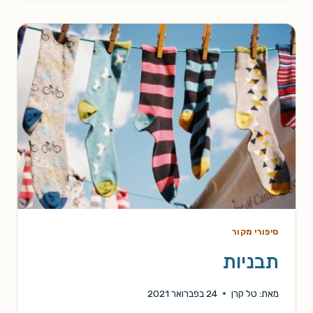
ולמדתי
לאהוב
את
מידג'רני
סיפורי מקור
תבניות
מאת:
טל קרן
24 בפברואר 2021