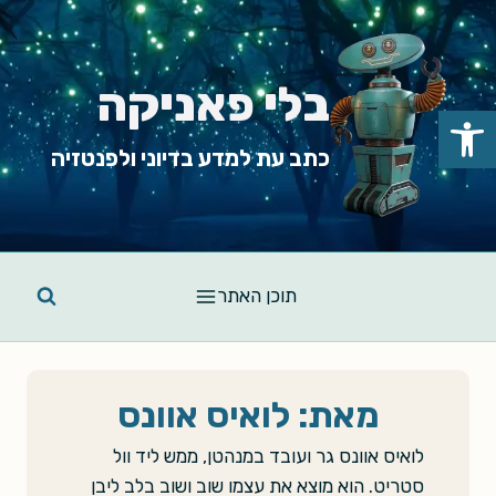
Ski
t
conten
בלי פאניקה
פתח סרגל נגישות
כתב עת למדע בדיוני ולפנטזיה
תוכן האתר
מאת: לואיס אוונס
לואיס אוונס גר ועובד במנהטן, ממש ליד וול
סטריט. הוא מוצא את עצמו שוב ושוב בלב ליבן