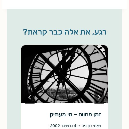
a
p
a
a
c
r
y
i
t
e
e
L
l
s
b
רגע, את אלה כבר קראת?
i
A
o
n
p
o
k
p
k
זמן מחווה – מי מעתיק
"
מאת:
רון יניב
4 בדצמבר 2002
מ