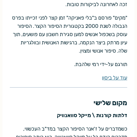
זכה לאחרונה לביקורות טובות.
"מקים" פורסם ב"בלי פאניקה" זמן קצר לפני זכייתו בפרס
הנבולה לשנת 2000 בקטגורית הסיפור הקצר. הסיפור
עוסק בשכפול אנשים למען סגירת חשבון עם פושעים, תוך
עיון מרתק ביצר הנקמה, ברגישות האנושית ובוולגריות
שלה. סיפור אנושי ומצוין.
תורגם על-ידי רמי שלהבת.
עוד על ביסון
מקום שלישי
דלתות קורנות \ מייקל סוואנוויק
כשמדברים על ז'אנר הסיפור הקצר במד"ב העכשווי,
מדברים קודם כל על מייקל סוואנוויק. הוא כותב סיפורים