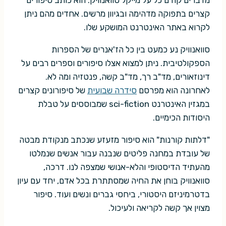
קצרים בתפוקה מדהימה ובגיוון מרשים. אחדים מהם ניתן
לקרוא באתר האינטרנט המושקע שלו.
סוואנוויק נע כמעט בין כל הז'אנרים של הספרות
הספקולטיבית. ניתן למצוא אצלו סיפורים וספרים רבים על
דינוזאורים, מד"ב רך, מד"ב קשה, פנטזיה ומה לא.
לאחרונה הוא מפרסם
סידרה שבועית
של סיפורונים קצרים
במגזין האינטרנט sci-fiction שמבוססים על טבלת
היסודות הכימיים.
"דלתות קורנות" הוא סיפור מזעזע שנכתב מנקודת מבטה
של עובדת במחנה פליטים שנבנה עבור אנשים שנמלטו
מהעתיד הדיסטופי והלא-אנושי שמצפה לנו. דרכה,
סוואנוויק בוחן את החיה שמסתתרת בכל אדם, יחד עם עיון
בדטרמיניזם היסטורי, ביחסי גברים ונשים ועוד. סיפור
מצוין אך קשה לקריאה ולעיכול.