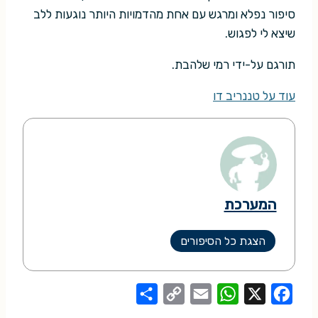
סיפור נפלא ומרגש עם אחת מהדמויות היותר נוגעות ללב
שיצא לי לפגוש.
תורגם על-ידי רמי שלהבת.
עוד על טננריב דו
המערכת
הצגת כל הסיפורים
S
C
E
W
X
F
h
o
m
h
a