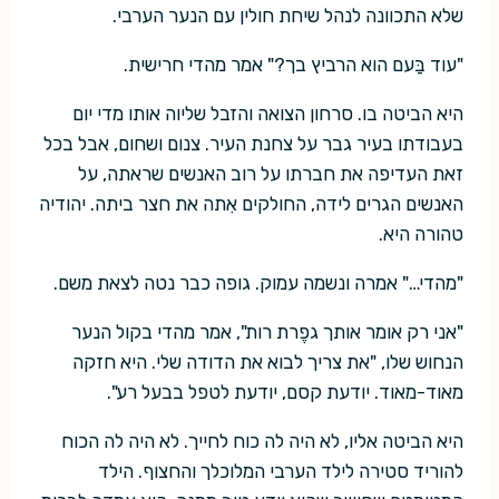
שלא התכוונה לנהל שיחת חולין עם הנער הערבי.
"עוד בַּעם הוא הרביץ בך?" אמר מהדי חרישית.
היא הביטה בו. סרחון הצואה והזבל שליוה אותו מדי יום
בעבודתו בעיר גבר על צחנת העיר. צנום ושחום, אבל בכל
זאת העדיפה את חברתו על רוב האנשים שראתה, על
האנשים הגרים לידה, החולקים אִתה את חצר ביתה. יהודיה
טהורה היא.
"מהדי…" אמרה ונשמה עמוק. גופה כבר נטה לצאת משם.
"אני רק אומר אותך גפֶרת רות", אמר מהדי בקול הנער
הנחוש שלו, "את צריך לבוא את הדודה שלי. היא חזקה
מאוד-מאוד. יודעת קסם, יודעת לטפל בבעל רע".
היא הביטה אליו, לא היה לה כוח לחייך. לא היה לה הכוח
להוריד סטירה לילד הערבי המלוכלך והחצוף. הילד