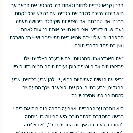
בבטן קראו לידיים לחזור ולאחוז בה, להרגיע את הכאב אך
היא היתה צריכה לסדר את בגדיה. את זה לא יוכל לקחת
ממנה, את טהרתה, את הצניעות שקיבלה בירושה מאמה,
נעמי ש. דוידוביץ'. אולי הוא חושב אותה בטעות לאחת
הספרדיות, אולי שכח שהיא באה ממשפחה שיש בה השכלה
ואין בה פחד מדברי תורה.
"את חאנדראג'ו, סמרטוט", לחש בעברית-לדינו שלו.
פרצופו היה אדום וטיפת רוק זעירה היתה תלויה בזווית פיו.
"ראי את הנשים האמיתיות בחוץ, יש להן צבע בלחיים, צבע
בבגדים, צבע בחיים. רק את ופולאנד שלך מתעקשת
להסתובב כמו שמיכה ישנה".
היא נותרה על הברכיים, אצבעה חדרה בזהירות את כיסוי
הראש כמסדרת תלתל סורר. היא הביטה בו, ניסתה
להתרכז, לא זכרה איך זה התחיל בכלל, לא הצליחה
לחשוב. הוא התיישב על השרפרף. אור הדמדומים החלש