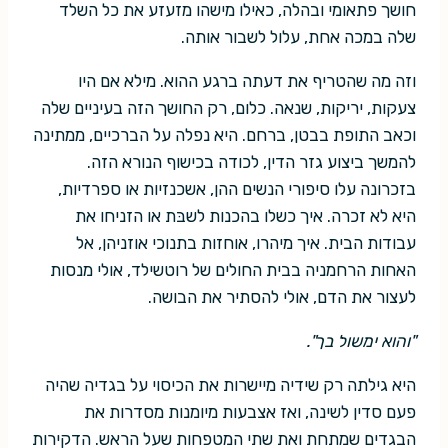
חושך פתאומי ובהלה, כאילו מישהו מזעזע את כל השלד
שלה במכה אחת, עלול לשבור אותה.
וזה מה שהטריף את דעתה ברגע ההוא. מילא אם היו
צעקות, יריקות, שנאה. כלום, רק החושך הזה בעיניים שלה
וכאב התופת בבטן, ברחם. היא נפלה על הברכיים, ממתינה
להמשך ביצוע גזר הדין, לכודה בכישוף הנורא הזה.
בזכרונה עלו סיפורי הנשים ההן, אשכנזיות או ספרדיות,
היא לא זכרה. איך כשלו בהכנות לשבּת או הזניחו את
עבודות הבית. איך מיהרו, אוחזות בתנוכי אוזניהן, אל
האחות הרחמניה בבית החולים של רוטשילד, אולי מנסות
לעצור את הדם, אולי להסתיר את הבושה.
"והוא ימשול בך".
היא גילתה רק שידיה מיישרות את הכיסוי על בגדיה שהיה
פעם סדין לשינה, ואז אצבעות מיומנות מסדרות את
הבגדים שמתחת ואת שתי המטפחות שעל הראש. הדקירות