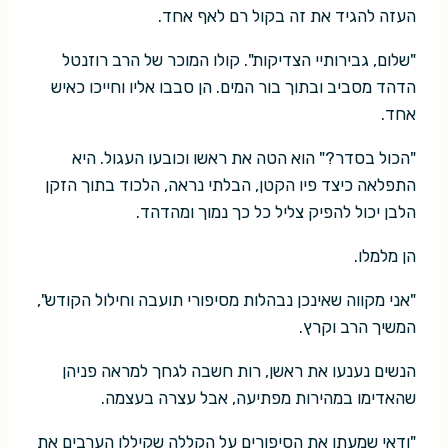
העזה להגיד את זה בקול רם לאף אחד.
"שלום, גבירותיי הצדיקות". קולו המוכר של הרב רוזנטל
הדהד מסביב ובתוך בור המים. הן סבבו אליו וחייכו כאיש
אחד.
"הכול בסדר?" הוא הטה את ראשו וכובעו העגול. היא
התפלאה כיצד פיו הקטן, הבלתי נראה, הלכוד בתוך הזקן
הלבן יכול להפיק צליל כל כך נמוך ומהדהד.
הן מלמלו.
"אני מקווה שאינכן נבהלות מסיפורי תועבה וחילול הקודש",
המשיך הרב וקרץ.
הנשים נענעו את ראשן, רות חשבה לגחך למראה פניהן
שהאדימו במהירות מפתיעה, אבל עצרה בעצמה.
"ודאי שמעתן את הסיפורים על הקללה שקיללו הערבים את