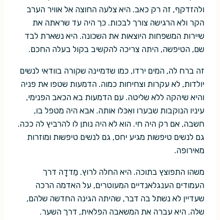
ולהזדקף, זה רק כאב. היא צלעה החוצה אל אוויר הערב
הקר ולא הרגישה צורך לבכות. כך היה עד שראתה את
שיירות המשפחות היוצאות את השכונה. היא נשארת לבד
שם, הטיפשה, היתה צריכה להקשיב בקול בעלה החכם.
זה ברח לה, המים ירדו, כמו שדמיינה שקורה בוודאי לנשים
יולדות, לא עקרות וצחיחות כמוה. הדמעות שטפו את פניה
והיא שיהקה ללא שליטה. עם הדמעות בא הכאב הפנימי,
עיניו הנוקבות שבערו ואִכּלו אותה. אבא היה מטפל בו,
חשבה, אם רק היה חי. הוא לא היה נותן לו להרביץ לה ככה.
גם לנשים טיפשות מגיע יחס, גם לנשים טיפשות ומוזרות
מאירופה.
משהו התפוצץ בתוכה. היא החלה לרוץ. מֵדדָה דרך
העמודים הענגלאנדיים המעוטרים, על האדמה הרכה
שעדיין לא נשתל בה דבר, שהיתה הגינה החדשה שלהם,
שלה. היא עברה את המשאבה הפלאית, דרך השער.