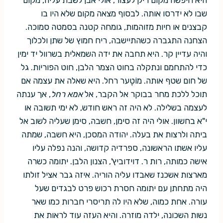
שבו לא ידרסו אותה. לבסוף מצאה מקום שלא היו בו
קבצנים או חיות מזוהמות, גומחה קטנה בסמטה סמוכה.
הצחנה התגברה כשהתיישבה, ריח חמוץ של שתן ולכלוך
והיה עדיין קר. היא תחבה את ידה השמאלית בשרוול יד ימין
כדי להתחמם ונתקלה בחוט הצמר הלבן, חוט הפוריות. גל
של חום שטף אותה. מוֹטֶער רחל. היא שאלה את עצמה אם
תוכל ללכת מחר בבוקר אל הקבר, אל
אמא רחל
, אך ענתה
לעצמה בשלילה. לא היה זה ראש חודש, לא ימי תשובה או
י"א בחשוון. אולי היה זה סימן, חשבה, סימן שעליה לשוב אל
ביתה ולרצות את בעלה. יהודה המסכן, היא חשבה, שמתה
עליו אשתו הראשונה, ספרדיה קדושה, והנה נפלה עליו
אישה כמותה, רות ר. דוידוביץ', הצנון הלבן. יתומה כשרה
מארצות אשכנז שאבדו עליה הוריה. איזה גבר אציל זולתו
היה מתחתן עם יתומה חסרת רכוש פרט לבגדים שעל
עורה. אחת כמוה, שלא היו לה תריסרי חברות כמו שאר
נשות השכונה, ילדה מוזרה. והיא העזה עוד לראות את