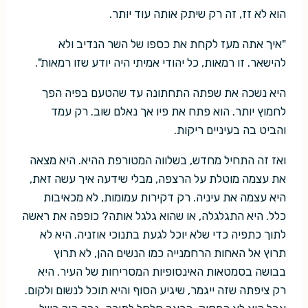
הוא לא זז, זה רק שיתק אותה עוד יותר.
"איך אתה מעז לקחת את כספו של השר הנדיב ולא
להישאר. זו רמאות, כל יהודי אמיתי היה יודע שזו רמאות".
היא נשכה את שפתה התחתונה עד שהטעם בפיה הפך
לחמוץ יותר. הוא פתח את פיו אך נאלם שוב. רק עמד
והביט בה בעיניים ריקות.
ואז זה התחיל מחדש, בשלווה המטורפת ההיא. היא מצאה
את עצמה מוטלת על הרצפה, מבלי שידעה איך עשה זאת,
היא עצמה את עיניה. רק דקירות עמומות, לא מכאיבות
כלל. היא התגלגלה, או שהוא גלגל אותה? כופפה את ראשה
לתוך כתפיה כדי שלא יוכל לגעת בתנוכי אוזניה. היא לא
תרוץ אל האחות הרחמנייה כמו הנשים ההן, לא תרוץ
בבושה בסמטאות האינסופיות המסריחות של העיר. היא
רק ציפתה שזה ייגמר, שיגיע הסוף והיא תוכל לנשום ולקום.