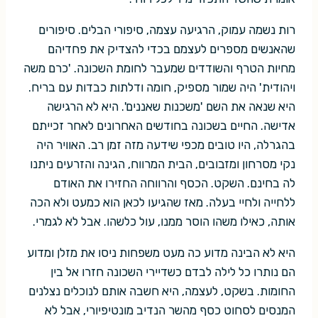
רות נשמה עמוק, הרגיעה עצמה, סיפורי הבלים. סיפורים
שהאנשים מספרים לעצמם בכדי להצדיק את פחדיהם
מחיות הטרף והשודדים שמעבר לחומת השכונה. 'כרם משה
ויהודית' היה שמור מספיק, חומה ודלתות כבדות עם בריח.
היא שנאה את השם 'משכנות שאננים'. היא לא הרגישה
אדישה. החיים בשכונה בחודשים האחרונים לאחר זכייתם
בהגרלה, היו טובים מכפי שידעה מזה זמן רב. האוויר היה
נקי מסרחון ומזבובים, הבית המרווח, הגינה והזרעים ניתנו
לה בחינם. השקט. הכסף והרווחה החזירו את האודם
ללחייה ולחיי בעלה. מאז שהגיעו לכאן הוא כמעט ולא הכה
אותה, כאילו משהו הוסר ממנו, עול כלשהו. אבל לא לגמרי.
היא לא הבינה מדוע כה מעט משפחות ניסו את מזלן ומדוע
הם נותרו כל לילה לבדם כשדיירי השכונה חזרו אל בין
החומות. בשקט, לעצמה, היא חשבה אותם לנוכלים נצלנים
המנסים לסחוט כסף מהשר הנדיב מונטיפיורי, אבל לא