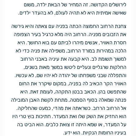
לירושלים הקדושה. זה המחיר של הבאת ילדה, משום
שאישה אמיתית היא לא תהיה לעולם, לא בהעדר ילדים.
צחנת הרחוב החמוצה הכתה בפניה עם צאתה והיא גירשה
את הזבובים מפניה. הרחוב היה מלא כרגיל בעיר הצפופה
חסרת האוויר, אנשים מיהרו לביתם עם בוא החושך. היא
הלכה במהירות במורד הרחוב, משפילה את פניה כדי לא
למשוך תשומת לב. היא קבעה את עיניה באבני הרחוב
החלקות שרגליים ונעליים ליטשו במשך מאות בשנים,
והתפללה שבני משפחתו של יהודה לא יהיו שם, לא עכשיו.
האוויר הקר הכאיב לה בפניה, במקום שיקרר את החום
שהתפשט בהן. הכאב בבטן התקהה, לעומת זאת. היא
פנתה שמאלה בסוף הסמטה, מתחת לקשת האבן המובילה
אל הרחוב הרחב. כשראתה את מהדי, כמעט שהחליקה.
הוא החזיק את השק שלו ואת המעדר. חתיכות בוץ טרי היו
על המעדר, או שמא היתה זו צואת כלבים. הוא הביט בה
בעיניו החומות הנקיות. הוא ידע.