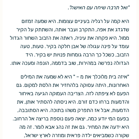
"ואל תרבה שיחה עם האישה".
היא קמה על רגליה בעיניים עצומות. היא שמעה זמזום
שדגדג את אפה, התקרב ועבר אותה, והשתתק על הקיר
ממול. היא פקחה את עיניה, ראתה את הזבוב השחור הגדול
עומד על פינה עגולה של אבן חלקה בקיר. טעות, טעה
הזבוב, כשכל כך הרבה גומחות פנויות יש בקיר. היד
הגדולה נפרשה במהירות, שוב בדממה, הונפה ומעכה אותו.
"איזה בית מלוכלך את מ – " היא לא שמעה את המילים
האחרונות, היתה עסוקה בלהחזיר את הלסת למקום. גם
הפעם לא ציפתה לזה. הצריבה העמוקה הגיעה באיחור
והדמעות ברחו כדם זורם. היא ניסתה להסתיר אותן, את
הדמעות, אבל אז התפרק משהו בתוכה. היא הסתובבה,
בפעם המי יודע כמה, יצאה פעם נוספת בריצה אל הרחוב.
היא ידעה את המחיר. גם את זה נהג אבא לומר. זה מה
שקורה כשמביאים ילדה פראית ומוזרה לארץ ישראל,