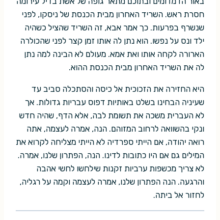
באור הדמדומים ובתוכם מתאר גופה של אשת בדיל עירומה
חסרת ראש. השריד האחרון מבית הכנסת של ניסקו, לפני
שנשרף בפרעות. כך אמר אבא, זה השריד שהציל כשהיה
ילד ונס על נפשו. הוא נתן לה אותו זמן קצר לפני שהכולרה
הארורה לקחה אותו ואת אמא. מעולם לא הבינה למה נתן
לה את השריד האחרון מבית הכנסת ההוא.
היא החזירה את הזכוכית אל כיסה והסתכלה סביב עד
שעיניה הבחינו בשלט באותיות דפוס עבריות גדולות. אך
לא העברית משכה את תשומת לבה, אלא הדף, שהיה חדש
ונקי בהשוואה לרחוב המזוהם. הנה, אמרה לעצמה, אתה
רואה יהודה, אם הייתי ספרדיה לא הייתי מצליחה לקרוא את
המילים גם אם היו כתובות לדינו. הנה, הפתרון שלנו, אמרה.
לא צריך מכשפות ערביות זקנות שילחשו לחשי אהבה
והרגעה. הנה הפתרון שלנו, אמרה לעצמה וקמה על רגליה,
לחזור אל ביתה.