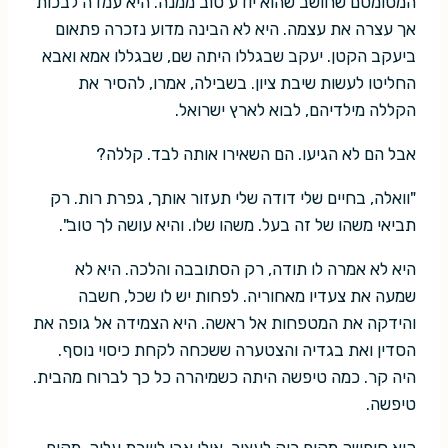
המטומטם שחושב שהוא יודע טוב ממנה. היא עמדה לבכות
אך עצרה את עצמה. היא לא הבינה מדוע נזכרה פתאום
ביעקב הקטן. יעקב שבגללו היתה שם, שבגללו אמא ואבא
החליטו לעשות שיבת ציון. בשבילה, אמרו, להסיר את
הקללה מילדיהם, לבוא לארץ ישרואל.
אבל הם לא הגיעו. הם השאירו אותה לבד. קללה?
"וואלה, בחיים שלי דודה שלי תעזור אותך, גפרת רות. רק
תביאי משהו של זה בעל. משהו שלו. והיא עושה לך טוב".
היא לא אמרה לו תודה, רק הסתובבה והלכה. היא לא
שמעה את צעדיו מאחוריה. לפחות יש לו שכל, חשבה
והידקה את המטפחות אל ראשה. היא הצמידה אל גופה את
הסדין ואת בגדיה והצטערה ששכחה לקחת כיסוי נוסף.
היה קר. כמה טיפשה היתה כשמיהרה כל כך לברוח מהבית.
טיפשה.
היא חיפשה מקום ריק לעצור, אולי אבן לשבת עליה, מקום