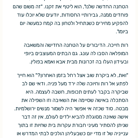
הטחנה החדשה שלנו", הוא ליטף את זקנו. "זה משום שהם
פוחדים ממנה, גבירותיי החסודות, יודעים שלא יוכלו עוד
להפקיע מחירים כשנתחיל ולטחון בה קמח כמעשה יום
ביומו".
רות חייכה. הדיבורים על הטחנה החדישה והמשאבה
המופלאה הסבו לה עונג. גם הבתים המעוצבים ביופי
ובעידון העלו בה זכרונות מבית אבא ואמא בפולין.
"ואת, לא ביקרת שוב אצל רחל בזמן האחרון?" הוא חייך
לפתע אל רות וחיוכה שלה ירד מעל פניה. ודאי שם לב
שביקרה בקבר לעתים תכופות, חשבה לעצמה. היא
הסתכלה באישה שסיימה את השאיבה וזו השפילה את
מבטה. סוד שכזה אי אפשר היה לשמור מנשים ירושלמיות.
אישה שאינה מסוגלת להביא ילדים לעולם, אין זה דבר
שניתן להסתיר מעיני חבורת עקרות בית שחיות זו בתוך
ענייניה של זו מדי יום כשבעליהן הולכים לבתי המדרש או