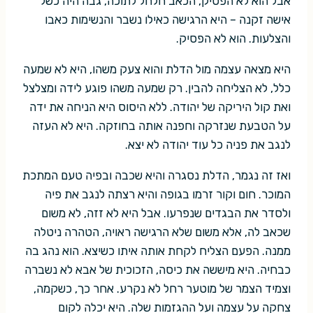
אבל הוא לא הפסיק, הכאב חלחל לתוכה, גבה היה כשל
אישה זקנה – היא הרגישה כאילו נשבר והנשימות כאבו
והצלעות. הוא לא הפסיק.
היא מצאה עצמה מול הדלת והוא צעק משהו, היא לא שמעה
כלל, לא הצליחה להבין. רק שמעה משהו פוגע לידה ומצלצל
ואת קול היריקה של יהודה. ללא היסוס היא הניחה את ידה
על הטבעת שנזרקה וחפנה אותה בחוזקה. היא לא העזה
לנגב את פניה כל עוד יהודה לא יצא.
ואז זה נגמר, הדלת נסגרה והיא שכבה ובפיה טעם המתכת
המוכר. חום וקור זרמו בגופה והיא רצתה לנגב את פיה
ולסדר את הבגדים שנפרעו. אבל היא לא זזה, לא משום
שכאב לה, אלא משום שלא הרגישה ראויה, הטהרה ניטלה
ממנה. הפעם הצליח לקחת אותה איתו כשיצא. הוא נהג בה
כבחיה. היא מיששה את כיסה, הזכוכית של אבא לא נשברה
וצמיד הצמר של מוטער רחל לא נקרע. אחר כך, כשקמה,
צחקה על עצמה ועל ההגזמות שלה. היא יכלה לקום