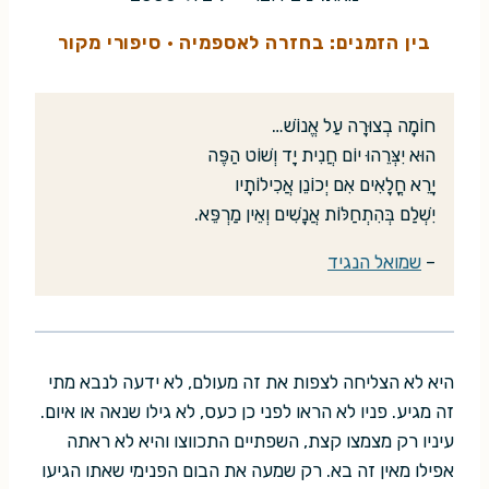
בין הזמנים: בחזרה לאספמיה
·
סיפורי מקור
חוֹמָה בְצוּרָה עַל אֱנוֹשׁ…
הוּא יִצְּרֵהוּ יוֹם חֲנִית יָד וְשׁוֹט הַפֶּה
יָרֵא חֳלָאִים אִם יְכוֹנֵן אֲכִילוֹתָיו
יִשְׁלַם בְּהִתְחַלּוֹת אֲנָשִׁים וְאֵין מַרְפֵּא.
–
שמואל הנגיד
היא לא הצליחה לצפות את זה מעולם, לא ידעה לנבא מתי
זה מגיע. פניו לא הראו לפני כן כעס, לא גילו שנאה או איום.
עיניו רק מצמצו קצת, השפתיים התכווצו והיא לא ראתה
אפילו מאין זה בא. רק שמעה את הבום הפנימי שאתו הגיעו