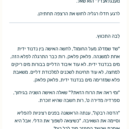
מענגלאנד?" הוא שאל.
לרגע חדלו רגליה לחוש את הרצפה תחתיהן.
לִבה התכווץ.
"שד שמדלג מעל החומה", לחשה האישה בין נדנוד ידית
אחת למשנהה. פלאק פלאק. רות כבר התרגלה לפלא הזה,
מים בנדנוד ידית. לא עוד איבוד הדליים בבורות מים ריקים
למחצה, לא עוד תחינות לשכנים למלכודת דליים. משאבת
פלא שמזרימה מים בנדנוד ידית, פלאק פלאק.
"ומי ראה את הרוח הזאת?" שאלה האישה השניה בגיחוך,
ספרדיה מדירה ט', רות חשבה שהיא זוכרת.
"הדסה רבקה", ענתה הראשונה בפנים רציניות להפליא
וסיימה את השאיבה. "כשיצאה לשפוך את הדלי. אבל היא
אומרת שהשד התפזר מיד לכל רוח".