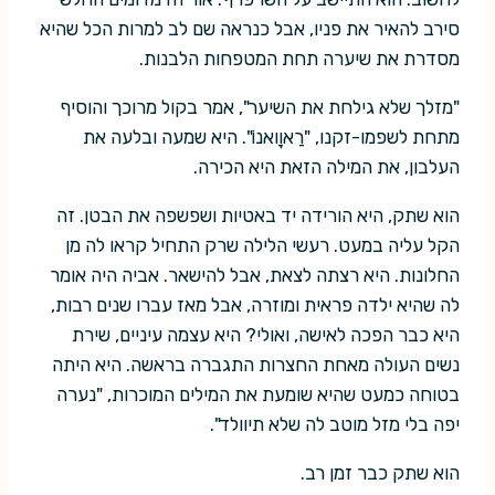
סירב להאיר את פניו, אבל כנראה שם לב למרות הכל שהיא
מסדרת את שיערה תחת המטפחות הלבנות.
"מזלך שלא גילחת את השיער", אמר בקול מרוכך והוסיף
מתחת לשפמו-זקנו, "רַאוָואנוֹ". היא שמעה ובלעה את
העלבון, את המילה הזאת היא הכירה.
הוא שתק, היא הורידה יד באטיות ושפשפה את הבטן. זה
הקל עליה במעט. רעשי הלילה שרק התחיל קראו לה מן
החלונות. היא רצתה לצאת, אבל להישאר. אביה היה אומר
לה שהיא ילדה פראית ומוזרה, אבל מאז עברו שנים רבות,
היא כבר הפכה לאישה, ואולי? היא עצמה עיניים, שירת
נשים העולה מאחת החצרות התגברה בראשה. היא היתה
בטוחה כמעט שהיא שומעת את המילים המוכרות, "נערה
יפה בלי מזל מוטב לה שלא תיוולד".
הוא שתק כבר זמן רב.