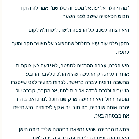
"מהדי הלך אל יפו, אל משפחה שלו שם", אמר לה הזקן
חבוש הכאפייה שישב לפני השער.
היא רצתה לשכב על הרצפה ולישון, לישון ולא לקום.
הזקן פלט עוד עשן כחלחל שהתפוגג אל האוויר הקר ומשך
כתפיו.
היא הלכה, עברה מסמטה לסמטה, לא ידעה לאן לוקחות
אותה רגליה. רק הרגישה שהיא הולכת לעבר הרובע.
מחשבה זדונית עברה בראשה, לברוח מהעיר לפני שייסגרו
השערים וללכת לבדה אל בית לחם, אל הקבר, קברה של
מוטער רחל. היא הרגישה שרק שם תוכל לנוח, ואם בדרך
יהרגו אותה שודדים, מה טוב. יבוא קץ לצרותיה. היא תשים
את מבטחה באל.
פתאום הבחינה שהיא נמצאת בסמטה שליד ביתה הישן.
היא נבהלה ועצרה בלי שידעה מדוע הגיעה לשם.