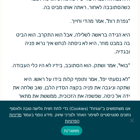
כשהסתובבה לאחור, ראתה אותו מביט בה.
"גפרת רות", אמר מהדי וחייך.
היא הנידה בראשה לשלילה, אבל הוא התקרב. הוא הביט
בה במבט מוזר, היא לא ניסתה לנחש איך נראו פניה
ובגדיה.
"בואי", אמר ושתק. הוא הסתובב, בידיו לא היו כלי העבודה.
"לא נסעתי יפו", אמר ותופף קלות בידו על ראשו. היא
שתקה וניגבה את פניה בקצה הסדין הלבן. שוב שלחה את
ידה אל כיסה, שפשפה את הזכוכית, ממששת את מתאר
העץ והבדיל. היא הלכה אחריו.
אנו משתמשים ב"עוגיות" (Cookies) כדי לתת חווית גלישה טובה ולאסוף
נתונים סטטיסטיים לשיפור האתר ולצרכי שיווק. מידע נוסף בעמוד
מדיניות
רוב הזמן הוא הלך לפניה, אבל הסתכל לאחור מדי פעם.
הפרטיות
הם צעדו ללא מילים. אט-אט הפכו הסמטאות בהן עברו
מאשר/ת
קטנות יותר וחשוכות. האבנים החלקות המחוברות