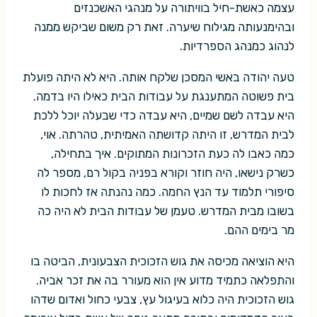
עצמה כאשת-חיל בוויתורה על מנהגי האשכנזים
ובהימנעותה מגילוח שיערה. זאת רק משום שביקש ממנה
לנהוג כמנהג הספרדיות.
טעה יהודה באשי המסכן שלקח אותה. היא לא היתה פועלת
בית פשוטה המתענגת על עבודות הבית כאילו היו בדמה.
היא עבדה לשם שמיים, היא עבדה כדי שבעלה יוכל ללכת
לבית המדרש, זו היתה קדושתה האמיתית, טהרתה. אוי,
כמה כאבו לה כעת הזכרונות המתוקים. איך בתחילה,
כשרק נישאו, היה חוזר וקורא בפניה בקול רם, מספר לה
סיפורי תלמוד עד הנץ החמה. כמה נהנתה אז לחכות לו
בשובו מבית המדרש. טעמן של עבודות הבית לא היה כה
מר בימים ההם.
היא הוציאה מכיסה את גוש הזכוכית הצבעונית, הביטה בו
והתפלאה כתמיד מדוע אין הוא מעורר בה את זכר אביה.
גוש הזכוכית היה כלוא בעיגול עץ, צבעי כחול ואדום שדהו