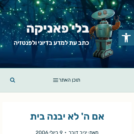
Ski
t
conten
בלי פאניקה
פתח סרגל נגישות
כתב עת למדע בדיוני ולפנטזיה
תוכן האתר
אם ה' לא יבנה בית
מאת:
יניב דובר
9 ביולי 2006