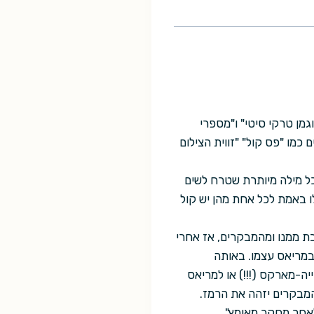
ת: "מי נתן לו רשיון", "דוגמן טרקי סיטי" ו"מספרי
כמו "פס קול" "זווית הצילום
כל מילה מיותרת שטרח לשים
לו באמת לכל אחת מהן יש קול
בת ממנו ומהמבקרים, אז אחרי
במריאס עצמו. באותה
ה-מארקס (!!!) או למריאס
המבקרים יזהה את הרמז.
אחר מחקר מאומץ".