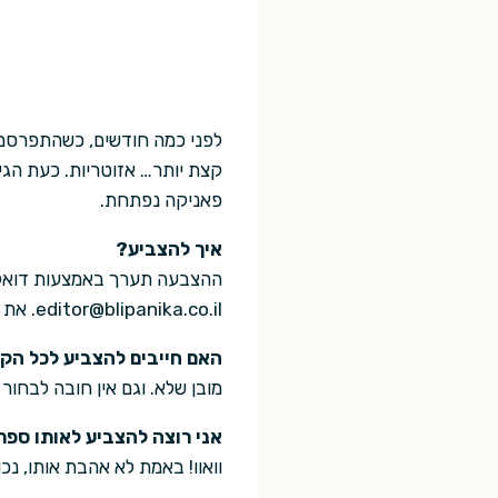
לפני כמה חודשים, כשהתפרס
קצת יותר… אזוטריות. כעת הג
פאניקה נפתחת.
איך להצביע?
ההצבעה תערך באמצעות דואל.
editor@blipanika.co.il. את הרשימות ניתן לצרף בגוף המכתב או בקבצי וורד או אקסל.
האם חייבים להצביע לכל הקט
מובן שלא. וגם אין חובה לבחור
אני רוצה להצביע לאותו ספר
וואוו! באמת לא אהבת אותו, נכ