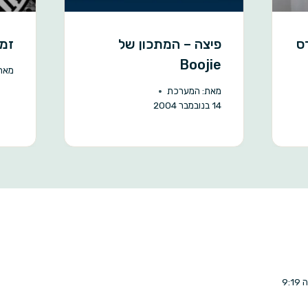
ס
פיצה – המתכון של
זמן
Boojie
מאת
מאת:
המערכת
14 בנובמבר 2004