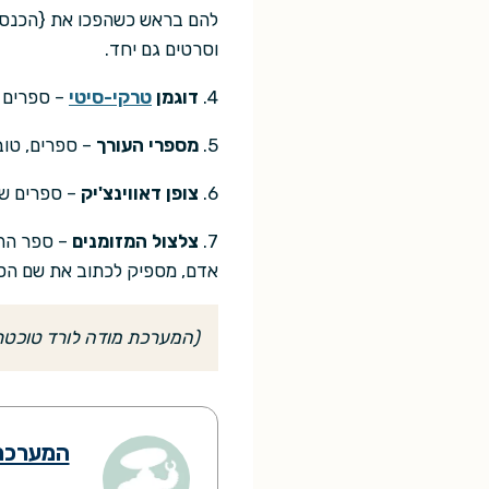
להם בראש כשהפכו את {הכנס ש
וסרטים גם יחד.
4.
דוגמן
טרקי-סיטי
– ספרים ש
5.
מספרי העורך
– ספרים, טוב
6.
צופן דאווינצ'יק
– ספרים שה
7.
צלצול המזומנים
– ספר ההמ
אדם, מספיק לכתוב את שם הספ
(המערכת מודה לורד טוכטרמן
המערכת