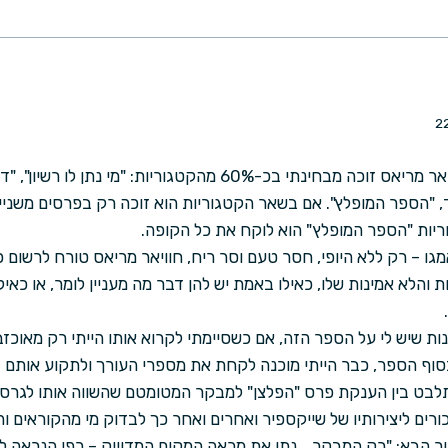
"מחר בקרב חשוב עלי" של חוויאר מריאס זוכה מבחינתי בכ-60% מהקטגוריו
וד, "הספר המופלץ". אם בשאר הקטגוריות הוא זוכה רק בפרסים משניים 
וריות "הספר המופלץ" הוא לוקח את כל הקופה.
ו – רק ללא היופי, חסר טעם וסר ריח, חוויאר מריאס טורח לרשום 
 והלא אמינות שלו, כאילו באמת יש להן דבר מה מעניין לומר, או כאי
ות שיש לי על הספר הזה, אם כשסיימתי לקרוא אותו הייתי רק מאוכז
ף הספר, כבר הייתי מוכנה לקחת את מספרי העורך ולתקוע אותם 
לבט בין הענקת פרס "הפלצן" למבקר המטומטם שהשווה אותו לגרסיי
רים ליצירותיו של שייקספיר ואחרים ואחר כך לבדוק מי מהקוראים ו
ור הבא: "רק המבקר… נתן את מראה המקום המדוייק – כפי הנראה ל