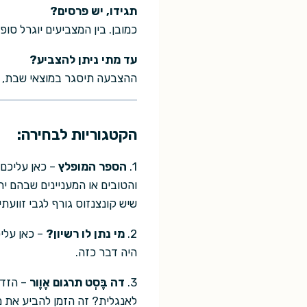
תגידו, יש פרסים?
כמובן. בין המצביעים יוגרל סופ
עד מתי ניתן להצביע?
ההצבעה תיסגר במוצאי שבת, 16/12/2006 בחצות. אנא הקפידו להצביע בזמן.
הקטגוריות לבחירה:
1.
הספר המופלץ
– כאן עליכם 
והטובים או המעניינים שבהם 
שיש קונצנזוס גורף לגבי זוועת
2.
מי נתן לו רשיון?
– כאן עליכ
היה דבר כזה.
3.
דה בֶּסְט תרגום אֶוֶור
– הזדע
לאנגלית? זה הזמן להביע את 