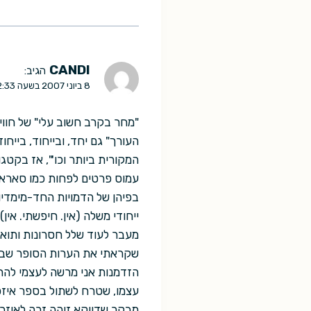
CANDI
הגיב:
8 ביוני 2007 בשעה 22:33
העורך" גם יחד, ובייחוד, בייח
המקורית ביותר וכו'", אז בקטג
עמוס פרטים לפחות כמו סאראמג
בפיהן של הדמויות החד-מימדיות
ייחודי משלה (אין. חיפשתי. אין).
מעבר לעוד שלל חסרונות ותואנ
שקראתי את הערות הסופר שבסו
הזדמנות אני מרשה לעצמי להת
עצמו, שטרח לשתול בספר איזכו
מבקר שדווקא זיהה זכה לאיזכ