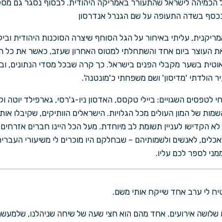
ל הכמיהה לישראל שהתעורר באמריקה היהודית. לבסוף נסגר גם מסל
כסף בשדה התעופה על שם הגנרל אנדרסון
אמריקנית, עליתי באיחור על הגל הסוחף שיצרה הסוכנות היהודית ובי
 העוצר ביום אחד והשתחלתי למטוס האחרון שעזב, כאשר את כל הר
וטית בשער מקבלי הפנים בישראל. כך קרה שבכל מסדי הנתונים, וב
ר הולדתי 'מדיסון' ושם משפחתי כ'מונטנה'.
טפסים השגויים: ביילי טקסס, האדסון ניו-ג'רסי, גארפילד יוטה וקנ
מות של המון העולים מכל הגלויות. הישראלים הוותיקים, שקיבלו או
לא הקדישו לעניין תשומת לב מיוחדת. מעל הכל היינו חברים אזרחים
ים, לאנשים ולשמותיהם – שבחלקם היו מוכרים לי משיעורי העברית ש
מני לספר לכם עליו.
יח לי ערב אחד שייקח אותי משם.
שלושה אירועים. אחד מהם הוא חצי שעה של שיחה שניהלנו, שלמעשה