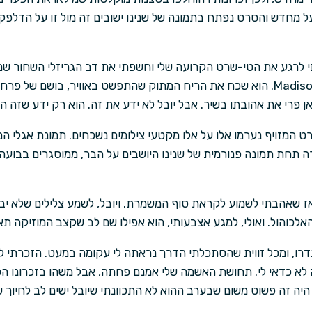
על מחדש והסרט נפתח בתמונה של שנינו ישובים זה מול זו על הדלפק.
תי לרגע את הטי-שרט הקרועה שלי וחשפתי את דב הגריזלי השחור ש
הכיתוב Madison County Montana. הוא שכח את הריח המתוק שהתפשט באוויר, בוש
ן פרי את אהובתו בשיר. אבל יובל לא ידע את זה. הוא רק ידע שזה הר
המזויף נערמו אלו על אלו מקטעי צילומים נשכחים. תמונת אגלי ה
ה תחת תמונה פנורמית של שנינו היושבים על הבר, ממוסגרים בבוע
'אז שאהבתי לשמוע לקראת סוף המשמרת. ויובל, לשמע צלילים שלא יב
אלכוהול. ואולי, למגע אצבעותי, הוא אפילו שם לב שקצב המוזיקה תא
ו, ומכל זווית שהסתכלתי הדרך נראתה לי עקומה במעט. הזכרתי לעצ
זה לא כדאי לי. תחושת האשמה שלי אמנם פחתה, אבל משהו בזכרונו ה
 היה זה פשוט משום שבערב ההוא לא התכוונתי שיובל ישים לב לחיוך 