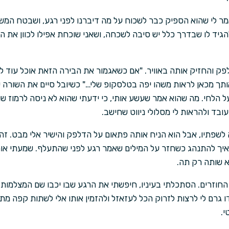
מר לי שהוא הספיק כבר לשכוח על מה דיברנו לפני רגע, ושבטח המ
גיד לו שבדרך כלל יש סיבה לשכחה, ושאני שוכחת אפילו לכוון את ה
פק והחזיק אותה באוויר. "אם כשאגמור את הבירה הזאת אוכל עוד לנ
ך מכאן לראות משהו יפה בטלסקופ שלי…" כשיובל סיים את השורה ש
 הלחי. מה שהוא אמר שעשע אותי, כי ידעתי שהוא לא ניסה לרמוז 
ובד ולהראות לי מסלולי ניווט שחישב.
שפתיו, אבל הוא הניח אותה פתאום על הדלפק והישיר אלי מבט. ז
 איך להתנהג כשחזר על המילים שאמר רגע לפני שהתעלף. שמעתי אות
א שותה רק תה.
ם החוזרים. הסתכלתי בעיניו, חיפשתי את הרגע שבו יכבו שם המצלמות,
 גרם לי לרצות לזרוק הכל לעזאזל ולהזמין אותו אלי לשתות קפה מת
י.