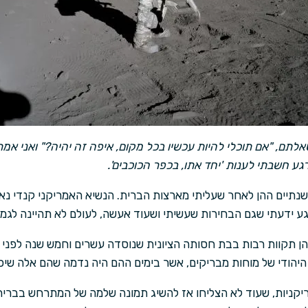
אלתם, "אם תוכלי להיות עכשיו בכל מקום, איפה זה יהיה?" ואני אמ
גע חשבתי לענות 'יחד אתו, בכפר הכוכבים'.
נתיים ההן לאחר שעליתי מארצות הברית. הנשיא האמריקני קנדי נאם
ע ידעתי שגם הבחירות שעשיתי ושעוד אעשה, לעולם לא תהיינה לגמרי
ן תקוות רבות בבת חסותה הציונית שנוסדה עשרים וחמש שנה לפני 
הודי של מוחות מבריקים, אשר בימים ההם היה נדמה שהם אלה שיכר
מריקניות, שעוד לא הצליחו אז להשיג תמונה שלמה של המתרחש בברי