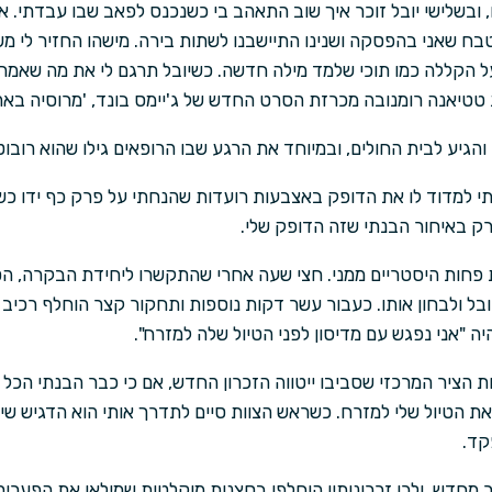
 ובשלישי יובל זוכר איך שוב התאהב בי כשנכנס לפאב שבו עבדתי. א
 שאני בהפסקה ושנינו התיישבנו לשתות בירה. מישהו החזיר לי משם
על הקללה כמו תוכי שלמד מילה חדשה. כשיובל תרגם לי את מה שאמרת
 טטיאנה רומנובה מכרזת הסרט החדש של ג'יימס בונד, 'מרוסיה באה
יע לבית החולים, ובמיוחד את הרגע שבו הרופאים גילו שהוא רובוט, 
תי למדוד לו את הדופק באצבעות רועדות שהנחתי על פרק כף ידו כש
רק באיחור הבנתי שזה הדופק שלי.
 פחות היסטריים ממני. חצי שעה אחרי שהתקשרו ליחידת הבקרה, הס
ובל ולבחון אותו. כעבור עשר דקות נוספות ותחקור קצר הוחלף רכי
ה "אני נפגש עם מדיסון לפני הטיול שלה למזרח".
ת הציר המרכזי שסביבו ייטווה הזכרון החדש, אם כי כבר הבנתי הכל
 הטיול שלי למזרח. כשראש הצוות סיים לתדרך אותי הוא הדגיש שי
קד.
ור מחדש, ולכן זכרונותיו הוחלפו בסצנות מוקלטות שמילאו את הפערי