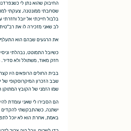
החיבוק שהוא נתן לי כשנפרדנו,
שסחבתי ממונטנה, צעקתי למטבח
בלבול חייכתי אל יובל וחזרתי 
לב שאני מזכירה לו את רב"טית
את הרגעים שבהם הוא התעלף והג
כשיובל התמוטט, נבהלתי וניסי
חזק מאוד, משתולל ולא סדיר. 
בבית החולים הרופאים היו קצת
שבב הזכרון המיקרוסקופי של י
שמו הזמני של הקובץ המתוקן הי
הם הסבירו לי שאני עומדת להיו
ישתנה, כשהתבקשתי להקדים את
באמת, אחרת הוא לא יוכל לתפ
כדי לשכוח, יובל היה צריך לזכ