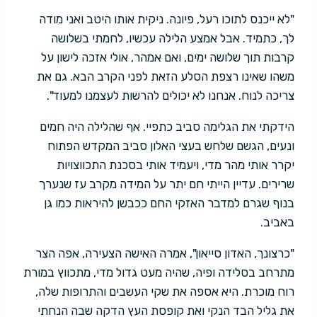
"לא ייכנס לתוכו רעל, פיונה. ניקית אותו היטב ואני מודה
לך, כתמיד. אבל אמצע הלילה עכשיו, לחמתי בשלושה
קרבות תוך שלושה ימים, ואם אמהר, אולי אזכה לישון על
משהו שאינו רצפת הסלע הזאת לפני הקרב הבא. גם את
צריכה לנוח. אנחנו לא יכולים להרשות לעצמנו למעוד".
הידקתי את הגלימה סביב כתפיי. אף שהלילה היה חמים
ונעים, הגשם שלחש בעצי האלון סביב המקדש הפתוח
יקרר אותי מהר מדי, ויעמיד אותי בסכנת התכווצויות
שרירים. עדיין הייתי חם יתר על המידה מקרב עז שנערך
בנוף שגרם למדבר האזקי החם ככבשן להיראות כמו גן
באביב.
"כרצונך, האדון סייאון", אמרה האישה הצעירה, אפה הצר
מתרחב בסלידה ופיה, שהיה מעט גדול מדי, מתכווץ במורת
רוח מוכרת. היא אספה את שקי העשבים והתרופות שלה,
את גליל הבד הנקי ואת קופסת העץ הדקה שבה הנחתי