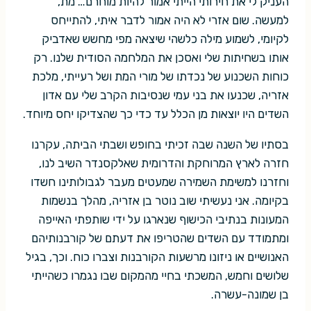
העניק לי את חירותי הייתי אמור להיות מוחרם… מת,
למעשה. שום אזרי לא היה אמור לדבר איתי, להתייחס
לקיומי, לשמוע מילה כלשהי שיצאה מפי מחשש שאדביק
אותו בשחיתות שלי ואסכן את המלחמה הסודית שלנו. רק
כוחות השכנוע של נכדתו של מורי המת ושל רעייתי, מלכת
אזריה, שכנעו את בני עמי שנסיבות הקרב שלי עם אדון
השדים היו יוצאות מן הכלל עד כדי כך שהצדיקו יחס מיוחד.
בסתיו של השנה שבה זכיתי בחופש ושבתי הביתה, עקרנו
חזרה לארץ המרוחקת והדרומית שאלקסנדר השיב לנו,
וחזרנו למשימת השמירה שמעטים מעבר לגבולותינו חשדו
בקיומה. אני נעשיתי שוב נוטר בן אזריה, מהלך בנשמות
המעונות בנתיבי הכישוף שנארגו על ידי שותפתי האייפה
ומתמודד עם השדים שהטריפו את דעתם של קורבנותיהם
האנושיים או ניזונו מרשעות הקורבנות וצברו כוח. וכך, בגיל
שלושים וחמש, המשכתי בחיי מהמקום שבו נגמרו כשהייתי
בן שמונה-עשרה.