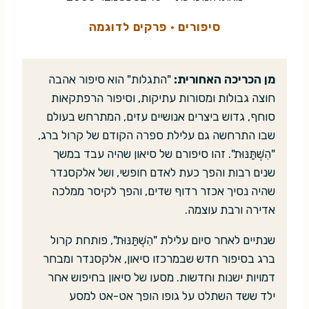
סיפורים
·
פרקים לדוגמה
מן הכריכה האחורית:
"התגלות" הוא סיפור אהבה
חוצה גבולות ומסורות עתיקות, וסיפור הרפתקאות
סוחף, גדוש ביצרים אנושיים עזים, המתרחש בעולם
שבו התרחשה גם עלילת ספרה הקודם של קרול ברג,
"הִשְׁתַּנּוּת". זהו סיפורם של סיאון שהיה עבד במשך
שנים רבות והפך כעת לאדם חופשי, ושל אלקסנדר
שהיה נסיך אכזר רדוף שדים, והפך לקיסר ממלכה
אדירה ורבת עוצמה.
שנתיים לאחר סיום עלילת "הִשְׁתַּנּוּת", פותחת קרול
ברג בסיפור חדש שבמרכזו סיאון, אלקסנדר ומבחר
דמויות ישנות וחדשות. מסעו של סיאון בחיפוש אחר
ילד ששד השתלט על גופו הופך אט-אט למסע