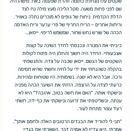
שקטים עלו מגחלת כתומה זוהרת שפעמה באח. מישהו היה
שם לפני פחות משעה. מקל הליכה מעץ מילה נח לצד
הדלת הקדמית. ניחוח של גופים לא מוכרים נתלה באוויר.
וריחות אחרים – הריח החריף של פרי ערער וריח האדמה
הכהה של שורש נחש שחור, שמשמש לריפוי. ייסאן…
כיביתי את המנורה ונכנסתי לחדר השינה על קצות
אצבעותיי. החדר היה חשוך והחלון היה פתוח לקולות
השקטים של הגשם. ייסאן שכבה על צדה, והתנשפתי
בהקלה כשהנחתי את ידי על לחיה וחשתי שהיא חמימה
ורכה. אבל היא לא ישנה. נשימותיה היו שטוחות ומהירות.
כרעתי לצדה על הרצפה, הזזתי את השיער הכהה מפניה
ונישקתי אותה. "האם את חשה בטוב, אהובה?" היא לא
ענתה, וכשליטפתי את זרועה ונישקתי את כף ידה, חשתי
רעד עצור מתחת לעור.
"תני לי להוריד את הבגדים הרטובים האלה ולחמם אותך",
אמרתי. היא עדיין לא אמרה דבר. השארתי את בגדיי