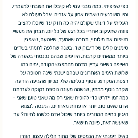
כפי שציפיתי, כמה מבני עמי לא קיבלו את השבתי למעמדי,
והיו משוכנעים שאמיט אסון על אזריה. אבל מעולם לא
העליתי על דעתי שקולם יהיה כה חזק עד שיוכלו להציב
צופה שתעקוב אחריי בכל רגע של כל יום, תבחן את מעשיי,
תשפוט את מילותיי, תחכה שאמעד, שאטעה, שאפגין
סימנים קלים של דיבוק שד. בשנה שחלפה לחמתי בשדים
ביותר ממאתיים קרבות. היו ימים שבהם נכנסתי בשערה של
האייפה כשאני עדיין מדמם מהמפגש הקודם, ימים כמו
שלושת הימים האחרונים שבהם ישנתי שינה חטופה על
רצפת המקדש, עטוף בגלימה שלי, מכיוון שהגיעה הודעה
שקרב נוסף ממתין, שנשמה מעונה נוספת זקוקה לעזרתנו.
כמה זמן יידרש כדי להוכיח שאני רק מה שאני טוען שאני –
אדם שאינו טוב יותר או פחות מאחרים, המנסה למצוא
היגיון בחיים המוזרים ביותר שיכול אדם כלשהו לחיות? עד
שאעשה זאת, פיונה תישאר.
כאילו זימנתי את הנמסיס שלי מתוך הלילה עצמו, הפרו