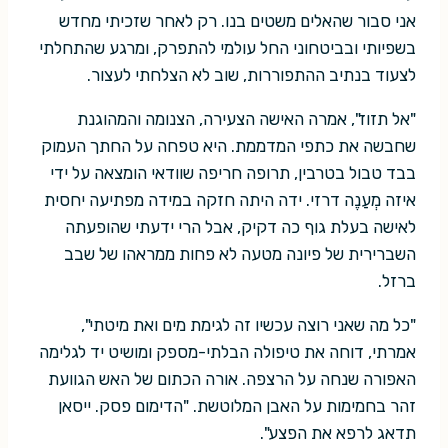
אני סבור שהאלים משטים בנו. רק לאחר שזכיתי מחדש
בשפיותי ובביטחוני החל עולמי להתפרק, ומרגע שהתחלתי
לצעוד בנתיב ההתפוררות, שוב לא הצלחתי לעצור.
"אל תזוז", אמרה האישה הצעירה, הצנומה והמהוגנת
שחבשה את כתפי המדממת. היא טפחה על החתך העמוק
בבד טבול בטרבין, תרופה חריפה שוודאי הומצאה על ידי
איזה מְעַנֶה דרזי. ידה היתה חזקה במידה מפתיעה יחסית
לאישה בעלת גוף כה דקיק, אבל הרי ידעתי שהופעתה
השברירית של פיונה מטעה לא פחות ממראהו של שבב
ברזל.
"כל מה שאני רוצה עכשיו זה לגימת מים ואת מיטתי",
אמרתי, דוחה את טיפולה הבלתי-מספק ומושיט יד לגלימה
האפורה שנחה על הרצפה. אורה הכתום של האש הגוועת
זהר בחמימות על האבן המלוטשת. "הדימום פסק. ייסאן
תדאג לרפא את הפצע".