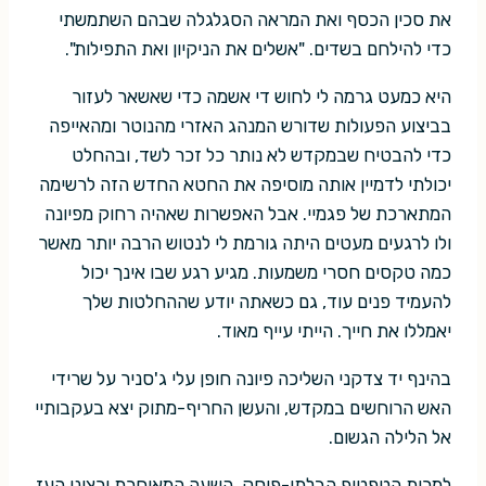
את סכין הכסף ואת המראה הסגלגלה שבהם השתמשתי
כדי להילחם בשדים. "אשלים את הניקיון ואת התפילות".
היא כמעט גרמה לי לחוש די אשמה כדי שאשאר לעזור
בביצוע הפעולות שדורש המנהג האזרי מהנוטר ומהאייפה
כדי להבטיח שבמקדש לא נותר כל זכר לשד, ובהחלט
יכולתי לדמיין אותה מוסיפה את החטא החדש הזה לרשימה
המתארכת של פגמיי. אבל האפשרות שאהיה רחוק מפיונה
ולו לרגעים מעטים היתה גורמת לי לנטוש הרבה יותר מאשר
כמה טקסים חסרי משמעות. מגיע רגע שבו אינך יכול
להעמיד פנים עוד, גם כשאתה יודע שההחלטות שלך
יאמללו את חייך. הייתי עייף מאוד.
בהינף יד צדקני השליכה פיונה חופן עלי ג'סניר על שרידי
האש הרוחשים במקדש, והעשן החריף-מתוק יצא בעקבותיי
אל הלילה הגשום.
למרות הטפטוף הבלתי-פוסק, השעה המאוחרת ורצוני העז