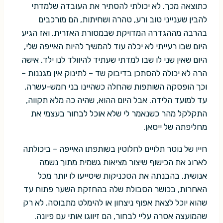
כתוצאה מכך. לא יכולתי להסתיר את העובדה שלמדתי
להבין שענייני טוב ורע, טהרה ושחיתות, הם מורכבים
בהרבה מההגדרה המדויקת שבמסורת האזרית. ואז הגיע
היום שבו רעייתי לא יכלה עוד להמשיך להיות האייפה שלי,
היום שאין שני לו שבו למדתי שעתיד להיוולד לנו ילד. אישה
הרה לא יכולה להסתכן בדיבוק שד – לתינוק אין מגננות –
וכך הופסקה השותפות שהחלה כשהיינו בני חמש-עשרה,
עד למועד הלידה. אבל היום ההוא, שהיה כה מלא תקווה,
התקלקל מהר כשנאמר לי שלא אוכל לבחור בעצמי את
מחליפתה של ייסאן.
חייו של נוטר תלויים לחלוטין בשותפתו האייפה – ביכולתה
לארוג את הכישוף שיצור מציאות גשמית מתוך נשמה
אנושית, בהבנתה את הטכניקות שיסייעו לו יותר מכל
האחרות, בכושר הסבולת שלה בהחזקת השער פתוח עד
שהוא יוכל לצאת אפוף ניצחון או להימלט מתבוסה. לא רק
שהמועצה אסרה עליי לבחור, הם זיווגו אותי עם פיונה.