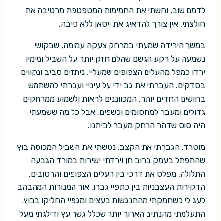
לדמם שוב, וחשתי את החמימות המטפטפת מרטיבה את
חולצתי. אין צורך להדאיג את ייסאן ללא סיבה.
במשך הירידה שמעתי במרחק צעקה עמומה, שבקושי
נשמעה על רקע הגשם שהלם חזק יותר על השביל ומימיו
ירדו כמפל מהעלים הצפופים שמעליי, ניתזים סביב ונקווים
בסדקים. העברתי את גב ידי על עיניי ועברתי להשתמש
בחושים החדים יותר, המכווננים לראות ולשמוע ממרחקים
גדולים ומעבר למחסומים וכשפים. אבל כל מה ששמעתי
היה סוס שדהר הרחק מעבר לביתנו.
מוטרד, הגברתי את הקצב. נטשתי את השביל המכוסה בוץ
שהתפתל בעמק ברוב חן וירדתי ישירות במורד הגבעה
התלולה, מפלס את דרכי בין העלים הצפופים והרטובים.
הדקירות העצבניות בין כתפיי גברו. אור המנורות המהבהב
לעג לי כשחמקתי מהתנגשות בעצים ומגפיי החליקו בבוץ.
התעלמתי מהנתיב הארוך יותר שכלל גשר עץ ודילגתי מעל