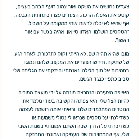
צעדים נחושים את השקט ואור צהוב זועף הבהב בעצים,
קוטע את האפלה הרכה. הצעדים עצרו בתחתית הגבעה,
אף שהיא לא יכלה לראות אותי ממקומה על השביל.
"הטקסים הושלמו, האדון סייאון. אהיה בגשר עם אור
ראשון".
מובן שהיא תהיה שם. לא הייתי זקוק לתזכורת. לאחר רגע
של שתיקה, חידשו הצעדים את המקצב שלהם ונמוגו
במהירות אל תוך הלילה. נאנחתי והידקתי את הגלימה שלי
סביב כתפיי כנגד הגשם.
האייפה הצעירה והנמרצת מונתה על ידי מועצת המורים
להיות הצל שלי. היא צפתה והקשיבה בעודי מלמד את
הנוטרים המתלמדים שלנו, וראיתי אותה רושמת לעצמה
כשדילגתי על טקסים שנראו לי נטולי משמעות או
כשדיברתי על הדרך שבה השתנו אמונותיי בשנות השבי
שלי, אף שהמחויבות שלי העמיקה ואמונתי התחזקה