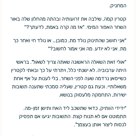
המחניק.
קטרין קמה, שילבה את זרועותיה ובהתה מהחלון שלה באור
השחר האפור המימי. "אז מה קרה באמת, לדעתך?"
"אני חושב שהתינוק נולד מת, כמובן… או נולד חי ואחר כך
מת. אני לא יודע. מה אני אמור לחשוב?"
"אולי זאת השאלה הראשונה שאתה צריך לשאול". בראשי
היתה ערבוביה. לא ישנתי כלל, ויתרתי על כך ובאתי לקטרין
כשייסאן נרדמה שעה לפני השחר, בלי לענות על אף אחת
משאלותיי. וכעת גם קטרין, שעליה סמכתי שתענה תשובות
ישירות, התחמקה מלעסוק בנושא.
"ידידי הוותיק, כדאי שתשכב ליד האח ותישן זמן-מה.
תתמוטט אם לא תנוח קצת. התשובות יגיעו אם תפסיק
לנסות ליצור אותן בעצמך".