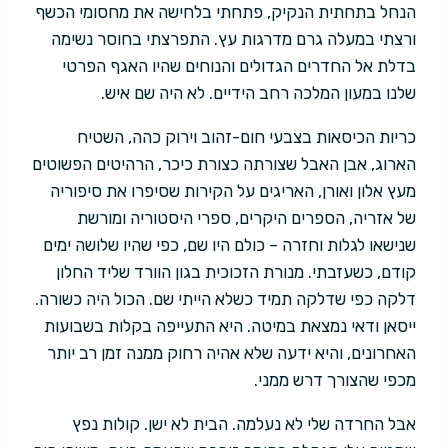
הנחל בתחתית הנקיק, פתחתי בלחישה את מחסומי הכשף
ורצתי במעלה גרם מדרגות עץ. התפרצתי בחוסר נשימה
בדלת אל החדרים הגדולים והנוחים שהיו האגף הפרטי
שלנו במעון המלכה רחב הידיים. לא היה שם איש.
כריות הכיסאות בצבעי חום-זהוב וירוק כהה, השטיח
הארוג, אבן האבל שצורתה כצורת כיכר, הרהיטים הפשוטים
מעץ אלון ואורן, האריגים על הקירות שסיפרו את סיפוריה
של אזריה, הספרים היקרים, ספרי היסטוריה ומורשת
שנישאו לגלות וחזרה – כולם היו שם, כפי שהיו שלושה ימים
קודם, כשעזבתי. מנורת הזכוכית בגון הוורד שליד החלון
דלקה כפי שדלקה תמיד כשלא הייתי שם. הכול היה כשורה.
ייסאן ודאי נמצאת במיטה. היא התעייפה בקלות בשבועות
האחרונים, והיא ידעה שלא אהיה רחוק ממנה זמן רב יותר
מכפי שהצורך דרש ממני.
אבל החרדה שלי לא נעלמה. הבית לא ישן. קולות נפץ