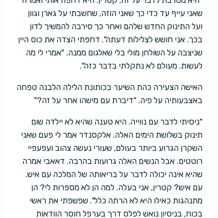
שאני עייף עד כדי כך שאני הוזה, שחשבתי על גארן וגוון
ועל התינוק החדש שלהם ואחר כך סירבה להמשיך לדון
בכך. אני חושש לצלילות דעתה". דחפתי הצדה את כוס היין
שניצבה על השולחן מולי בלי שאלגום ממנה. "אמרי לי מה
לעשות. מעולם לא נתקלתי בדבר כזה".
האישה הצעירה כהת השיער בכותונת הלילה הלבנה טפחה
באצבעותיה על פיה. "דיברת עם מישהו אחר על זה?"
"ניסיתי לדבר עם נווייה. היא טענה שהיא לא יילדה שום
תינוק בשלושת הימים האלה. אלקסנדר אמר לי פעם שאני
השקרן הגרוע ביותר בעולם, שעורי נעשה צהוב ועפעפיי
רוטטים. אבל הנשים האלה גרועות בהרבה. דאאבי אמרה
שהיא אינה יכולה לדבר על בריאותה של המלכה עם איש.
עם איש? קטרין, אני בעלה. למה הן לא מספרות לי? הן
מתנהגות כאילו היא לא הרתה כלל". שפשפתי את ראשי
בכוח, בניסיון נואש לפלס דרך בערפל חוסר הוודאות