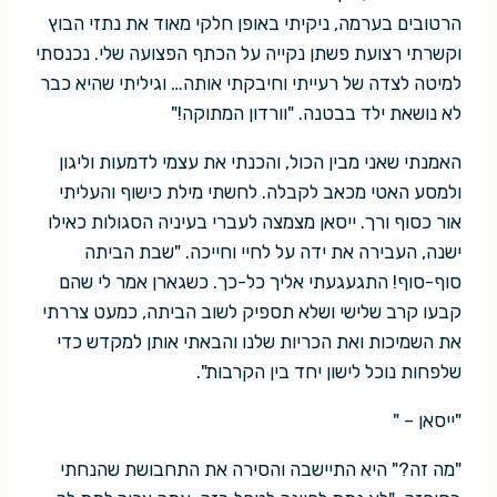
הרטובים בערמה, ניקיתי באופן חלקי מאוד את נתזי הבוץ
וקשרתי רצועת פשתן נקייה על הכתף הפצועה שלי. נכנסתי
למיטה לצדה של רעייתי וחיבקתי אותה… וגיליתי שהיא כבר
לא נושאת ילד בבטנה. "וורדון המתוקה!"
האמנתי שאני מבין הכול, והכנתי את עצמי לדמעות וליגון
ולמסע האטי מכאב לקבלה. לחשתי מילת כישוף והעליתי
אור כסוף ורך. ייסאן מצמצה לעברי בעיניה הסגולות כאילו
ישנה, העבירה את ידה על לחיי וחייכה. "שבת הביתה
סוף-סוף! התגעגעתי אליך כל-כך. כשגארן אמר לי שהם
קבעו קרב שלישי ושלא תספיק לשוב הביתה, כמעט צררתי
את השמיכות ואת הכריות שלנו והבאתי אותן למקדש כדי
שלפחות נוכל לישון יחד בין הקרבות".
"ייסאן – "
"מה זה?" היא התיישבה והסירה את התחבושת שהנחתי