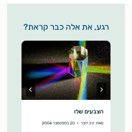
a
p
a
a
c
r
y
i
t
e
e
L
l
s
b
רגע, את אלה כבר קראת?
i
A
o
n
p
o
k
p
k
הצבעים שלו
י
מאת:
יניב דובר
20 בספטמבר 2004
מ