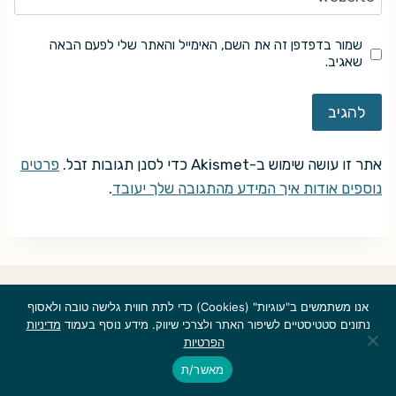
שמור בדפדפן זה את השם, האימייל והאתר שלי לפעם הבאה
שאגיב.
אתר זו עושה שימוש ב-Akismet כדי לסנן תגובות זבל.
פרטים
נוספים אודות איך המידע מהתגובה שלך יעובד
.
© אם לא צוין אחרת, זכויות היוצרים על כל התכנים הערוכים המתפרסמים
אנו משתמשים ב"עוגיות" (Cookies) כדי לתת חווית גלישה טובה ולאסוף
באתר שייכות ל"בלי פאניקה" ולכותבים. אין להעתיק, לשכפל, להקליט,
נתונים סטטיסטיים לשיפור האתר ולצרכי שיווק. מידע נוסף בעמוד
מדיניות
לאחסן במאגר מידע או לעשות כל שימוש אחר שמפר את זכויות היוצרים על
הפרטיות
כל תוכן מהאתר בכל דרך או אמצעי אלקטרוני, אופטי, מכני או אחר. שימוש
מסחרי מכל סוג בחומרים שהתפרסמו ב"בלי פאניקה" אסור בהחלט אלא
מאשר/ת
ברשות מפורשת בכתב מבעלי האתר. © 2026 בלי פאניקה