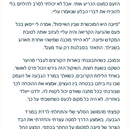
הזעם כמעט הכריע אותי. אבל לא יכולתי לסרב להילחם בלי
להוכיח את דברי הבלע שנאמרו עליי.
"פיונה היא המוכשרת שבין האייפות", אמרה לי ייסאן בכל
פעם שהגיעה הקריאה והיה עליי לעזוב אותה לטובת
המקדש ופיונה. "לא הייתי מוכנה שמישהי אחרת תארוג
בשבילך. התאזר בסבלנות רק עוד מעט".
וכמובן, כשהתבוננתי באורות הקורצים לעברי מהיער
השקט בשעת חצות, השיקול הזה גירש הכול פרט לאושר.
באחד הלילות הקרובים, כשאלך במורד הגבעה אל העמק
שבו נח ביתנו בבטחה בין העצים, אמצא את ההוכחה לכך
שבורכתי בכל מתנה שאדם יכול לקוות לה. ילדנו ייוולד
באזריה. לא היה כל מקום לכעס כשחשבתי על כך.
קפצתי מהמושב הסלעי שלי והתחלתי לרדת במורד
הגבעה. באמצע הדרך למטה עצרתי והחזרתי את הבד
הצרור של פיונה למקומו על החתך בכתפי. הפצע החל