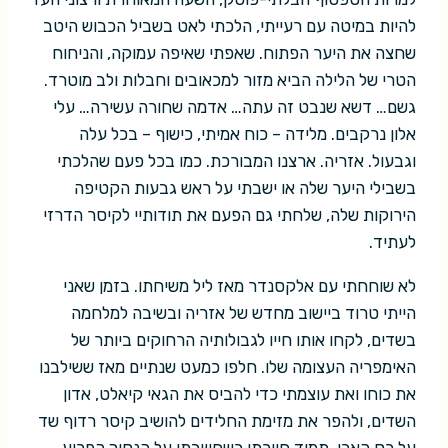
להיות במיטה עם רעייתי, הלכתי לאט בשביל הכבוש היטב
שחצה את היער הפתוח. שאפתי שאיפה עמוקה, והניחוח
הטרי של הלילה הביא מזור למכאובים וחבלות ולב מוטרד.
גשם… דשא שנבט זה עתה… אדמה שחורה עשירה… עלי
אלון נרקבים. מלידה – כוח אמיתי, כישוף – בכל עלה
וגבעול. אזריה. ארצנו המבורכת. כמו בכל פעם שהלכתי
בשבילי היער שלה או ישבתי על ראש גבעות הקטיפה
הירוקות שלה, שלחתי גם הפעם את תודותיי לקיסר הדרזי
לעתיד.
לא שוחחתי עם אלקסנדר מאז ליל משיחתו. בזמן שאני
הייתי טרוד ביישוב מחדש של אזריה ובשיבה למלחמה
בשדים, לקחו אותו חייו לגבולותיה הרחוקים ביותר של
האימפריה העצומה שלו. חלפו כמעט שנתיים מאז ששילבנו
את כוחו ואת עוצמתי כדי להביס את הגאי קיאלט, אדון
השדים, ולהפר את מזימת החלידים להושיב קיסר רדוף שד
על כס הארי. תמיד חייכתי כשחשבתי על הנסיך הפרוע