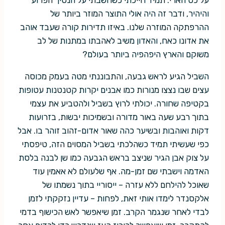
והיהיר, ודבר זה היה אולי התוצר המוזר ביותר של
ההרפתקה המוזרה שלנו. באיזו תדירות קורה שעבד אוהב
את אדונו כאח, והאדון משיב לאהבתו במתנות של לב
משוקם והארץ היפהפיה ביותר בעולם?
השביל הגיע לראש גבעה, והתבוננתי מטה בעמק מכוסה
עצים שבו נצצו מנורות כמו אבנים יקרות קטנטנות עטופות
בקטיפה שחורה. יכולתי לרוץ בשביל ולהטביע את עצמי
בתוך רבע שעה באור מדורה ובשמיכות יבשות, בזרועות
דקות ואוהבות ובשיער כהה שאור אדום-זהוב זוהר בו. אבל
כפי שעשיתי תמיד כשהלכתי בשביל המסוים הזה, טיפסתי
על צוק אבן הגיר שניצב בראש הגבעה כמו שן לבנה בלסת
האדמה וישבתי שם זמן-מה. אף שלעולם לא אאמין עוד
שאוכל להילחם ללא עזרה – ייסוריי בתוך נשמתו של
אלקסנדר לימדו אותי זאת, לפחות – עדיין נזקקתי לזמן
לבדי לאחר שנגמר הקרב. זמן שיאפשר לאש הכישוף בדמי