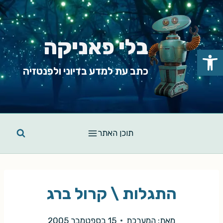
Ski
t
conten
בלי פאניקה
פתח סרגל נגישות
כתב עת למדע בדיוני ולפנטזיה
תוכן האתר
התגלות \ קרול ברג
מאת:
המערכת
15 בספטמבר 2005