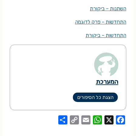
השתנות – ביקורת
התחדשות – פרק לדוגמה
התחדשות – ביקורת
המערכת
הצגת כל הסיפורים
S
C
E
W
X
F
h
o
m
h
a