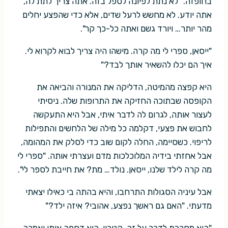
בחופזה. "לא נתת לפיונה לטפל בזה. אתה צריך לתת לה,
אתה יודע. לא מחשש לרעל שדים, אלא כדי שהפצע יחלים
מהר יותר… ויורד גשם ואתה כל-כך קר".
"ייסאן, ספרי לי מה קרה. מישהו היה צריך לבוא לקרוא לי.
איך הם יכלו להשאיר אותך לבד?"
היא קפצה מהמיטה, הדליקה את המנורה והביאה את
הקופסה שבתוכה החזיקה את התרופות שלה. ניסיתי
לעצור אותה, לגרום לה לדבר איתי, אבל היא התעקשה
לחבוש את פצעי, דקלמה כל מילה של הלחשים והתפילות
לריפוי. כשסיימה, החלה לקום שוב כדי לסלק את המהומה,
אבל אחזתי בידיה המלוכלכות מדם ועצרתי אותה. "ספרי לי
מה קרה לילד שלנו, ייסאן. נולד… מת? את חייבת לספר לי".
אבל עיניה הסגולות התרחבו, והיא בהתה בי כאילו יצאתי
מדעתי. "האם גם ראשך נפצע, אהובי? איזה ילד?"
"היא מסרבת לדבר על זה, קטרין. היא דחפה אותי ואמרה