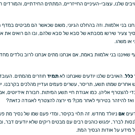
בים שלנו, עצובי-העיניים החייזריים, המתתים החידתיים, והמורדים הנ
נו בני אלמוות. וזה בהחלט הגיוני, משום שכאשר הם מביטים במד
יך צעיר שירשו מסבתא של סבא של סבא שלהם, ובו הם רואים את אות
או משהו.
 שאיננו בני אלמוות באמת, אם אנחנו מתים אנחנו לרוב נולדים מחד
כלל
. האויבים שלנו יודעים שאנחנו לא
תמיד
חוזרים מהמתים. העובד
ש אחרים שמתו תשע, תריסר, עשרים פעמים ועדיין מהלכים בקרבנו. יש
י להצטרף אליהן. כמו אגודת חיי תשע המיתות. חבורת אידיוטים, אם 
אז להיזהר בטירוף לאחר מכן? מי ירצה להצטרף לאגודה כזאת?
דעים
אם
ניוולד מחדש. זה תלוי בקיסר, ומדי פעם שמו של נסיך מת פ
ות לברר, יפגוש כוהנים רבים עם מבטים ריקים שלא יודעים דבר, ומ
ל מידע על אודות הנסיך המת.