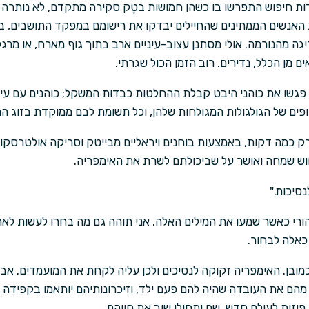
ת חיפוש התפרשו בו כשהן חמושות בטֶק סקירה מתקדם, לא נותרה עוד
 האנשים הממתינים שהחיילים יבדקו את רישומם במפקד התושבים, בע
 מהנורמה. אולי מסתנן עצוב-עיניים ארב בתוך גוף מארח, או מרגל נ
ם מן הכלל, נדירים. רוב הזמן הכול שגרתי.
 פגשו את כוהני היבט קבלת ההחלטות כבדות המשקל; כוהנים עם עיניי
ם של הגולגולות המגולחות שלהן, וכל תשומת לבם ממוקדת בזוג המ
 כמה דקות, באמצעות בוחנים ויראליים מבייטק וסריקה אולטרסקופ
חוש שמחה ואושר על שביכולתם לשרת את האימפריה.
סיכות."
הורי כאשר שמעו את המילים האלה. אני תוהה גם מה בחרו לעשות לאח
אלה לבחור.
ובן. האימפריה זקוקה לנסיכים ולכן עליה לקחת את המועמדים. אבל
מהם את העובדה שהיה להם פעם ילד, וזיכרונותיהם יותאמו בקפידה על
פיזית לעולם חדש, שם יתחילו שוב את חייהם.