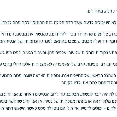
י. הנה, מתחילים.
רי לא היו יכולים לדעת שעד רדת הלילה בנם התינוק יילקח מהם לנצח.
רת, צל עצום שהיה חד מכדי להיות ענן. כשנשאו את מבטם, הם ודאי
ומחודד ועליו מבנים שעוצבו בהתאם למנהגיו וגחמותיו של הנסיך המ
תע נקודות בוהקות של אור, אלפים מהן, וכעבור רגע הן נפלו כמו גשם
פני זמן רב. ספינות קרב של האימפריה לא מצניחות אלפי חיילי מֶקבִּי 
 כשהגל הראשון של החיילים צנח, וספינות הצרעה שוגרו מטה בתנועה
ההזדמנות לתת את ילדיו לקיסר.
 לא היה דבר לעשות. אבל בניגוד לרוב הנסיכים האחרים, אני יודע משה
ינם מלאי יראה או בעתה מנוכחותו של נסיך. אז אני יודע שהקשר בינ
לדים – יכולים לדמיין. אז אולי הם ניסו להימלט כאשר הייאוש דחף א