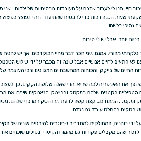
ור חיי, תנו לי לעבור אתכם על העובדות הבסיסיות של ילדותי. אני 
השקעתי שעות הכנה רבות כדי להבטיח שהתיעוד הזה יתפוצץ בפיצוץ א
ם נסיכי כלשהו.
טוח יותר. אבל יש לי סיבות.
 נלקחתי מהורי. אמנם איני זוכר דבר מחיי המוקדמים, אך יש להניח ש
 לא התאים לחיים אנושיים אבל שוּנה זה מכבר על ידי שילוש הטכנול
ורות החיים של בייטֶק; והכוחות המחשבתיים המגוונים ורבי העוצמה של 
פך את האימפריה למה שהיא, הרי שאלה שלושת הטֶקִים. כן, לעצובי-
 הטפיליים הקטנים שלהם במקטק ובבייטק. הנאנוקים שיפרו את הביי
ק ומקטק. המתתים… קצת קשה לדעת מהו הטק המרכזי שלהם, מכיוו
ש הטקים בהחלט עובד גם נגדם.
ל ידי כוהנים, המחולקים למסדרים שסוגדים להיבטים שונים של הקי
לזכור שהם מקבלים פקודות גם מהמוח הקיסרי. נסיכים שוכחים את ז