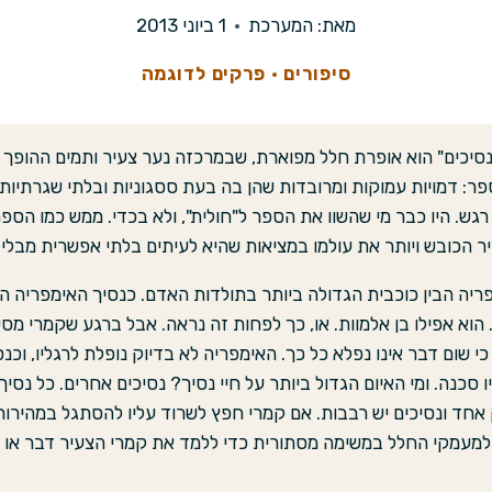
מאת:
המערכת
1 ביוני 2013
סיפורים
·
פרקים לדוגמה
יכים" הוא אופרת חלל מפוארת, שבמרכזה נער צעיר ותמים ההופך ל
ר: דמויות עמוקות ומרובדות שהן בה בעת ססגוניות ובלתי שגרתיו
רגש. היו כבר מי שהשוו את הספר ל"חולית", ולא בכדי. ממש כמו הס
 הכובש ויותר את עולמו במציאות שהיא לעיתים בלתי אפשרית מבלי 
ריה הבין כוכבית הגדולה ביותר בתולדות האדם. כנסיך האימפריה הוא
. הוא אפילו בן אלמוות. או, כך לפחות זה נראה. אבל ברגע שקמרי מס
י שום דבר אינו נפלא כל כך. האימפריה לא בדיוק נופלת לרגליו, וכנ
סכנה. ומי האיום הגדול ביותר על חיי נסיך? נסיכים אחרים. כל נסיך
 אחד ונסיכים יש רבבות. אם קמרי חפץ לשרוד עליו להסתגל במהיר
 למעמקי החלל במשימה מסתורית כדי ללמד את קמרי הצעיר דבר או ש