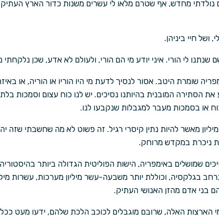
ים נולדתי מחדש, אף שטרם מלאו לי עשרים משנות כדור הארץ העתיק, 
 ושל חיי ביניהן.
שם שנתנו לי הורי. איני יודע מי הם הורי, ולעולם לא אדע, שכן נלקחתי 
ה שומרת היטב. אסור לנסיך לדעת מי היו הוריו או הוריה, או באיזה 
את הסתירה המובנית בהיותנו נסיכים. יש לנו כוח עצום וסמכות בלת
ח או בסמכות מעבר למגבלות שנקבעו לנו.
מיליון מאשר להיות נתין קיסרי רגיל. זה פשוט לא מה שחשבתי שזה יהי
ות ניכרת במקדש מרוחק.
יכים שמושלים באימפריה, הישות הפוליטית הגדולה ביותר בהיסטוריה
 בגלקסיה, וכוללת יותר משבעה-עשר מיליון מערכות, עשרות מיליוני 
הם בני אדם מהזן האנושי העתיק.
י הארצות האלה, שרובם מוגבלים לכוכב הלכת שלהם, ידעו מעט ככל 