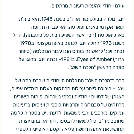
עולם ייחודי ולהעלות רעיונות מרתקים.
וינג' נולדה בבולטימור ארה"ב בשנת 1948. היא בעלת
תואר אקדמי באנתרופולוגיה, ואף עבדה תקופה
כארכיאולוגית (דבר אשר השפיע רבות על כתיבתה). החל
משנת 1973 החלה וינג' לכתוב באופן מקצועי. ב1978
זכתה וינג' לראשונה בפרס הוגו עבור הנובלטה (סיפור
ארוך) Eyes of Amber. ב1981- זכתה וינג' בהוגו על
ספרה הראשון "מלכת השלג".
כבר ב"מלכת השלג" התבלטה הייחודיות שבכתיבתה של
וינג' – היכולת ליצור עלילות מרתקות בעלות מימדים אפיים,
הצגתן של דמויות ייחודיות ובלתי נשכחות, פיתוח תיאורים
מרתקים של טכנולוגיה ותרבויות כוכביות ועיסוק ברעיונות
עמוקים, מורכבים ורבי משמעות. לדעתי, יש בספריה כל מה
שחובב מד"ב יכול לשאוף לו בספר, וקריאה בהם יוצרת
תחושת את אותה תחושת פליאה וקסם האופיינית לספרי