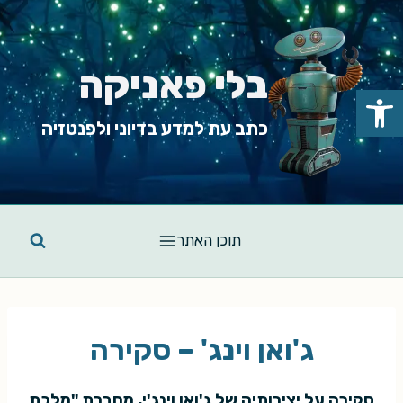
Ski
t
conten
בלי פאניקה
פתח סרגל נגישות
כתב עת למדע בדיוני ולפנטזיה
תוכן האתר
ג'ואן וינג' – סקירה
סקירה על יצירותיה של ג'ואן וינג'י, מחברת "מלכת