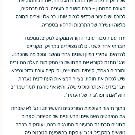
של דיוק ורצינות את החברה הגבוהה, את הבוהמה, את
העולם התחתון – כולם חשובים בעיניה, כולם מרתקים,
לכולם יש סיפור שכדאי לגלות אותו. כל אלו יוצרים תמונה
מלאה ועשירה של התרבות והרקע בספריה.
יחד עם הגיבור עובר הקורא ממקום למקום, ממעמד
חברתי אחד לשני , כולם מצויירים במדויק, מקוריים
להדהים, עתירי דמיון ושונים אחד מהשני ומכל מה שהכרנו.
וינג' נותנת לקורא את התחושה כי המקומות האלה הם זרים
ומוכרים כאחד, קיימים ומוחשיים, וכי קיים עולם גדול ונפלא
שיש לגלות את חוקיו. בציור המציאות העתידנית נעזרת
וינג' בידע האנתרופולוגי שלה, והיא אף נוהגת לומר שמד"ב
הוא "אנתרופולוגיה של העתיד".
בתוך תיאור העולמות המורכבים והעשירים, וינג' לא שוכחת
את ההיבטים האנושיים והרעיוניים של הסיפור. ספריה
מגוונים מבחינת הרעיונות המוצגים בהם, ועוסקים בכמה
נושאים במקביל. וינג' עוסקת בהשפעת הטכנולוגיה