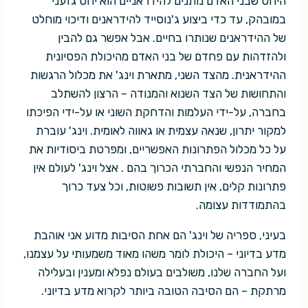
היחס שבני האדם נותנים להידראניים הוא יחס גזעני
במובהק, עד כדי ביצוע ג'נוסייד להידראנים ודיכוי מוחלט
של ההידראנים שנותרו בחיים. אבל אפשר גם להבין
ולהזדהות עם פחדם של בני האדם מהיכולת הפסיונית
ההידראנית. מהצד השני, מתארת וינג' את מכלול הרגשות
והתחושות של הצד השנוא והמנודה – הרצון להשתלב
בחברה, על-ידי העלמות והדחקת השוני או על-ידי הפיכתו
למקור יתרון, שנאה עצמית או גאווה לאומית. וינג' עוברת
על כל מכלול הפתרונות האפשריים, ומפרטת ביסודיות את
המחיר הנפשי והחברתי הכרוך בהם . אצל וינג' לעולם אין
פתרונות קלים, אין תשובות פשוטות, וכל צעד כרוך
בהתמודדות עצומה.
בעיני, ספריה של וינג' הם אחת הסיבות מדוע אני אוהבת
מדע בדיוני – היכולת לומר משהו מאוד משמעותי על עצמנו,
ועל החברה שלנו, משולבים בעולם נפלא ומענין ובעלילה
מרתקת – הם הסיבה הטובה ביותר לקרוא מדע בדיוני.