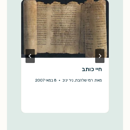
k
p
k
חיי כותב
ה
ה
מאת:
רמי שלהבת
,
ניר יניב
8 במאי 2007
מ