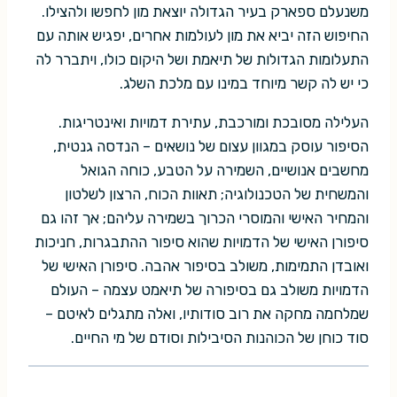
משנעלם ספארק בעיר הגדולה יוצאת מון לחפשו ולהצילו.
החיפוש הזה יביא את מון לעולמות אחרים, יפגיש אותה עם
התעלומות הגדולות של תיאמת ושל היקום כולו, ויתברר לה
כי יש לה קשר מיוחד במינו עם מלכת השלג.
העלילה מסובכת ומורכבת, עתירת דמויות ואינטריגות.
הסיפור עוסק במגוון עצום של נושאים – הנדסה גנטית,
מחשבים אנושיים, השמירה על הטבע, כוחה הגואל
והמשחית של הטכנולוגיה; תאוות הכוח, הרצון לשלטון
והמחיר האישי והמוסרי הכרוך בשמירה עליהם; אך זהו גם
סיפורן האישי של הדמויות שהוא סיפור ההתבגרות, חניכות
ואובדן התמימות, משולב בסיפור אהבה. סיפורן האישי של
הדמויות משולב גם בסיפורה של תיאמט עצמה – העולם
שמלחמה מחקה את רוב סודותיו, ואלה מתגלים לאיטם –
סוד כוחן של הכוהנות הסיבילות וסודם של מי החיים.