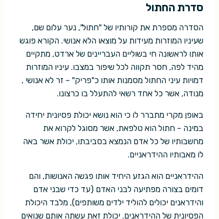
סדרת החתול
הסדרה מספרת את קורותיו של "חתול", נער עלום שם,
שעיניו המוזרות מעידות על מוצאו הלא אנושי. הקורא פוגש
אותו לראשונה חי בשוליים העבריינים של ארדט, מתקיים
מהיד לפה, חסר תקווה לכל שיפור במצבו. עיניו המוזרות
דמויות עיני החתול מסמנות אותו כ"פריק" – זר לא אנושי ,
מנודה, אשר כל אחד רשאי להתעלל בו כרצונו.
באופן מקרי מתברר לו כי הוא נושא יכולת פסיונית יחידה
במינה – חתול הוא טלפאת, אשר מסוגל לקרוא את
מחשבותיו של כל אדם הנמצא בסביבתו, יכולת אשר באה
לו מאבותיו ההידראניים.
ההידראניים הוא הגזע היחיד אותו פגשה האנושות, והם
דומים בצורה מפתיעה לבני האדם (עד כדי שבני אדם
והידראנים יכולים להוליד ילדים משותפים), מלבד היכולת
הפסיונית של ההידראנים. יכולת זאת עשתה אותם שנואים