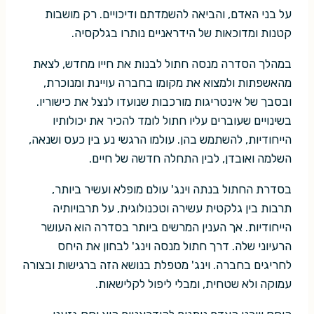
על בני האדם, והביאה להשמדתם ודיכויים. רק מושבות
קטנות ומדוכאות של הידראניים נותרו בגלקסיה.
במהלך הסדרה מנסה חתול לבנות את חייו מחדש, לצאת
מהאשפתות ולמצוא את מקומו בחברה עויינת ומנוכרת,
ובסבך של אינטריגות מורכבות שנועדו לנצל את כישוריו.
בשינויים שעוברים עליו חתול לומד להכיר את יכולותיו
הייחודיות, להשתמש בהן. עולמו הרגשי נע בין כעס ושנאה,
השלמה ואובדן, לבין התחלה חדשה של חיים.
בסדרת החתול בנתה וינג' עולם מופלא ועשיר ביותר,
תרבות בין גלקטית עשירה וטכנולוגית, על תרבויותיה
הייחודיות. אך הענין המרשים ביותר בסדרה הוא העושר
הרעיוני שלה. דרך חתול מנסה וינג' לבחון את היחס
לחריגים בחברה. וינג' מטפלת בנושא הזה ברגישות ובצורה
עמוקה ולא שטחית, ומבלי ליפול לקלישאות.