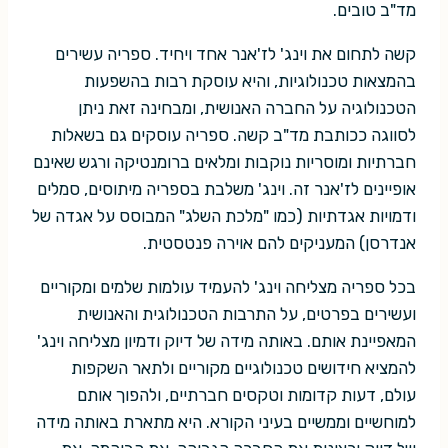
מד"ב טובים.
קשה לתחום את וינג' לז'אנר אחד ויחיד. ספריה עשירים
בהמצאות טכנולוגיות, והיא עוסקת רבות בהשפעות
הטכנולוגיה על החברה האנושית, ומבחינה זאת ניתן
לסווגה ככותבת מד"ב קשה. ספריה עוסקים גם בשאלות
חברתיות ומוסריות נוקבות ומלאים ברומנטיקה ורגש שאינם
אופיינים לז'אנר זה. וינג' משלבת בספריה מיתוסים, סמלים
ודמויות אגדתיות (כמו "מלכת השלג" המבוסס על אגדה של
אנדרסן) המעניקים להם אוירה פנטסטית.
בכל ספריה מצליחה וינג' להעמיד עולמות שלמים ומקוריים
ועשירים בפרטים, על התרבות הטכנולוגית והאנושית
המאפיינת אותם. באותה מידה של דיוק ודמיון מצליחה וינג'
להמציא חידושים טכנולוגיים מקוריים ולתאר השקפות
עולם, דעות קדומות וטקסים חברתיים, ולהפוך אותם
למוחשיים וממשיים בעיני הקורא. היא מתארת באותה מידה