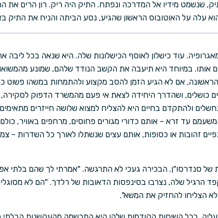
ק, שנשמט מידיו אל המדרכה ונפתח. התיק היה ריק. רון הרים את הת
וא עלה על האוטובוס הראשון שהגיע, נסע הביתה והניח את התיק באר
גרופיה. עוד כישלון לאוסף הכישלונות שלה. היא שנאה בכל ליבה א
ם אותו. במיוחד היא תיעבה את הקשב הנודד שלהם, שמונע מהמשוא
ראשונה, אם לא הגיע הזמן להסב מקצוע ולהתמחות במשהו פשוט כמו
ם כושלים, ושהדרך היחידה לצאת אי פעם מהמשרד הדפוק לסקירה, ניט
נחשלים ולהתקדם בחיים היא להצליח למצוא שלושה חייזרים מתאימים 
משעמם עד זרא – אותם כדורי מגורים פחוסים, מרחפים באוויר, כולם
יים זהובות או כסופות, אותם עצים שנשתלו לאורך כל השדרות – צמרו
ל סנדרסו"ן. הבכירה געכי לא התרגשה. "אמרתי לך שהם בלתי אפשר
 הרגיל שלה, נצרבו בסינפסות הדאובות של רלדך. "הם לא מסוגלי
 לא הצליחו להחזיק את המשא".
 עליה. בכל השיחות הקודמות שלהן היא התרשמה מהעקשנות הבלתי