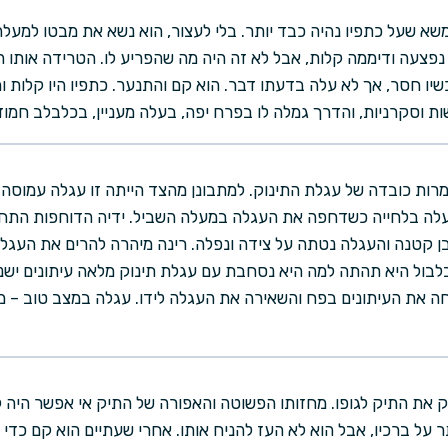
שא שעל כתפיו נהיה כבד יותר. בלי לעצור, הוא נשא את מבטו למעלה
פצעה ודיממה קלות, אבל לא זה היה מה שהפריע לו. הטרידה אותו 
יו חסר, אך לא עלה בדעתו דבר. הוא קם והתנער. כתפיו היו קלות ומ
ת וסקרניות, והדרך גמלה לו בפרח יפה, בעלה מעניין, בכלבלב חמוד
רות כובדה של עגלת התינוק. למתבונן מהצד הייתה זו עגלה עמוסה עי
ה בלחייה כשדחפה את העגלה במעלה השביל. ידיה הדוחפות התחיל
ן קטנה והעגלה נטתה על צידה ונפלה. רינה מיהרה להרים את העגלה
לבול היא תהתה למה היא נסחבת עם עגלת תינוק מלאה עיתונים ישנ
ה את העיתונים בפח והשאירה את העגלה לידו. עגלה במצב טוב – מי
ק את התיק לגופו. מחזותו הפשוטה והאפורה של התיק אי אפשר היה ל
ר על ברכיו, אבל הוא לא העז להניח אותו. אחרי שעתיים הוא קם כדי ש