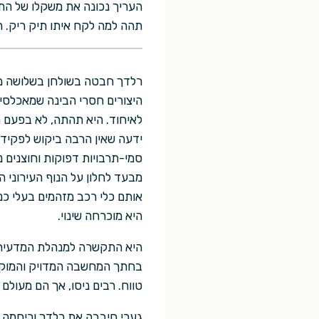
העריך נכונה את משקלו של התי
תהה למה לקח איתו תיק ריק. ה
רלדך חבטה בשולחן בשלושה מא
היצורים חסרי הבינה שמאכלסי
לאיחוד. היא תהתה, לא בפעם ה
ידעה שאין הרבה ביקוש לפקידי
סמי-תרבויות דפוקות וחוצנים 
מבעד לחלון על הנוף העירוני ה
אותם כלי רכב מזהמים בעלי כנפ
היא מוכרחה שינוי.
היא התקשרה למנהלת המדעית ש
בחתך המחשבה המדויק והמוקפד
טווח. רבים ניסו, אך הם מעולם
געכי חיבבה את רלדך וריחמה