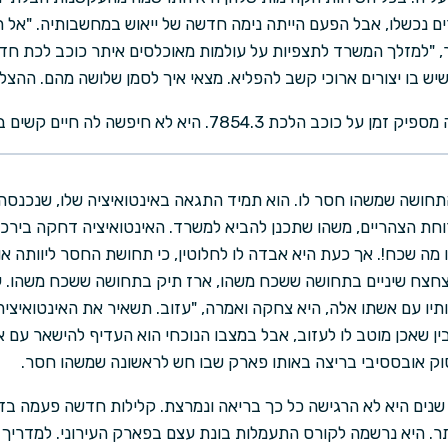
 נכשלו, אבל הפעם הייתה נימה חדשה של ייאוש במחשבותיה. "אל ת
יש בו יצורים ארוכי קשב להפליא. מצאי איך לסמן שלושה מהם. ההצ
 7854.3. היא לא חיפשה לה חיים קשים בכל מקרה.
חושה שמשהו חסר לו. הוא תמיד התגאה באינטואיציה שלו, שנכנס
ת הצהריים, משהו שתכנן להביא למשרד. האינטואיציה דחקה בירכתי
ו מה שכח!. אך כעת היא אבדה לו לחלוטין, כי תחושת החסר ליוותה א
חצח שיניים בתחושה ששכח משהו, ארז תיק בתחושה ששכח משהו. ע
תיו עם אשתו אלה, היא צחקה ואמרה, "עזוב. תשאיר את האינטואיציה 
בין שאכן מוטב לו לעזוב, אבל במצבו הנוכחי הוא העדיף להישאר עם 
סוק אובססיבי בריצה באותו פארק שבו חש לראשונה שמשהו חסר.
שנים היא לא הרגישה כל כך בריאה ונמרצת. קלילות חדשה פעמה בזרו
יותר. היא נרשמה לקורס התעמלות בונת עצם בפארק העירוני. למדריך