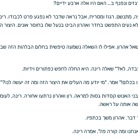
גזים ונפנף ב… האם היו אלה ארבע ידיים?
, מתנשם, רגוז ומסריח, אבל נראה שדבר לא נפגע פרט לכבודו. רינה ו
לא נעים התפשט בחדר ואהרון הביט בנעל שלו בחוסר אונים. היצור ה
שאל אהרון. אפילו לו השאלה נשמעה טיפשית בחלום הבלהות הזה שבו 
דה, לא?" שאלה רינה. היא החלה לחפש כפתורים וידיות.
 בכלום!" אמר. "מי יודע מה העלים את היצור הזה ומה זה יעשה לנו?"
בני האנוש קסדות גסות למראה. רון ואהרון נרתעו אחורה. רינה, לעומ
 אותה על ראשה.
 דבר. אהרון משך בכתפיו.
חנו ומה קורה פה", אמרה רינה.