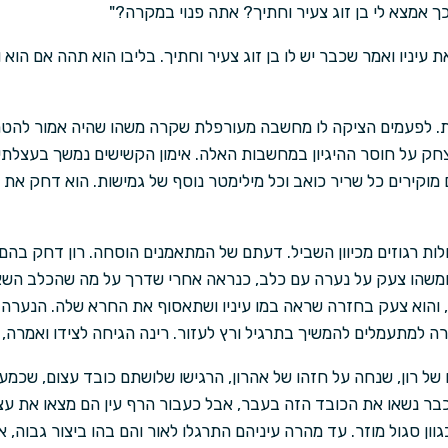
ך אמצא לי בן זוג צעיר וחתיך? אתה פנוי במקרה?"
עיניו ואמר שכבר יש לו בן זוג צעיר וחתיך. בליבו הוא תהה אם הוא ועד
ת. לפעמים הציקה לו מחשבה מעורפלת שקרה משהו שהיה אמור להטריד
חק על חוסר ההיגיון במחשבות האלה. אימון הקשישים נמשך בעצלתיים 
מוקירים כל שריר כואב וכל מילימטר נוסף של גמישות. הוא דחק א
ות רגוזים מכיוון השביל. דעתם של המתאמנים הוסחה. רון דחק בהם
 ומשהו צעק על נערה עם כלב, כנראה אחרי שדרך על מה שהכלב השא
, והוא צעק בחזרה שראה במו עיניו ושתאסוף את החרא שלה. הנערה
רה למתעמלים להמשיך בתרגיל ורץ לעזור. רינה הגיחה לצידו ואמרה, "ז
של רון, שנחה על חזהו של אהרון, הרגישו שלושתם כובד עצום, שכמע
בר נשאו את הכובד הזה בעבר, אבל כעבור הרף עין הם מצאו את עצמ
גוון סגול מוזר. עד מהרה עיניהם התרגלו לאור והם בהו ביצור גבוה,