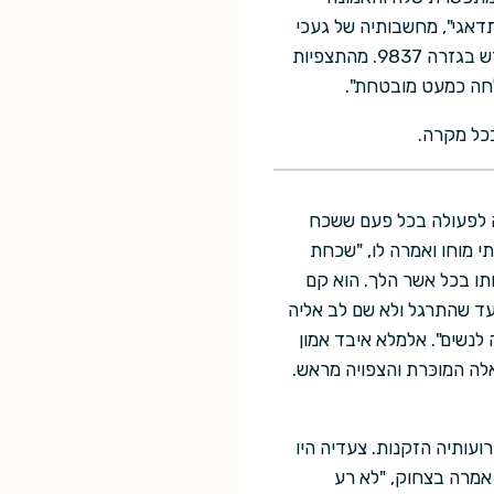
דאגי", מחשבותיה של געכי
הורגשו כעת בהירות וקלות יותר, "למזלך המשרד לתצפיות על עולמות מאוכלסים איתר כוכב לכת חדש בגזרה 9837. מהתצפיות
לחה כמעט מובטחת".
ה לפעולה בכל פעם ששכח
 מוחו ואמרה לו, "שכחת
ותו בכל אשר הלך. הוא קם
ד שהתרגל ולא שם לב אליה
לנשים". אלמלא איבד אמון
אלה המוכּרת והצפויה מראש.
עותיה הזקנות. צעדיה היו
 אמרה בצחוק, "לא רע