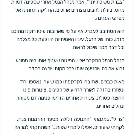
"צברת משיכת יתר". אמר מנהל הנמל אחרי שספינה דמוית
מחט, בעלת להבים נוצתיים ארוכים, החליקה תחתינו אל
מפרצי העגינה.
הוא הסתובב לעברי, אף על פי שארובות עיניו רוקנו מתוכנן
מזמן. כוחו של הרגל. עיניו האמיתיות היו כעת כל מצלמה
וכל דבר מכני שיכול לראות.
מנהל הנמל התקרב אליי. הפיגום שעטף אותו היה ממונע,
זרוע ארוכה שהניעה אותו לכל מקום שרצה בחדר.
מאות כבלים, שחוברו לקרקפתו כמו שיער, נאספו יחד
ונשזרו בחזרה לאורך הזרוע של הפיגום. צינורות פינו
החוצה פסולת. צינורות אחרים הזרימו פנימה דם מטוהר
ונוזלים אחרים.
"צר לי", גמגמתי. "התנועה דלילה. מספר ההזמנות צנח.
לקחתי שיעורים. אפילו לימודי שפות…" השתתקתי למראה