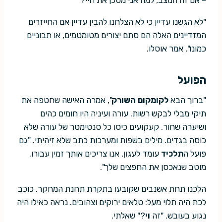
– אם זה המצב, למה אני מסכן את חיי?"
"לא הגשנו עדיין כי לא הצלחנו להבין עדיין אם החייזרים
המזדיינים האלה הם סתם יצורים מטומטמים, או תבוניים
כמונו", אמר אוסלו.
הפועל
"ברוך הבא
לקומקום השורק
", אמרה האישה שחטפה את
תיקי מבלי לבקש רשות. עורה ועיניה היו חומים כהים
ושיערה שחור. קעקועים כיסו כל סנטימטר של עורה שלא
כוסה בגדים. מילים בשפות ומערכות כתב שלא זיהיתי. "גם
פועל ה
תלכיד
עומד לעגון, אנו צריכים אותך זמין עבורו.
מוטב שנאכסן את החפצים שלך".
הלכנו תחת אשנבים שקובעו בתקרת תחנת המחקר. כוכב
לכת היה תלוי מעל: טלאים ירוקים וצהובים. נראה כאילו היה
נגוע בעובש. "זה
וי
?" שאלתי.