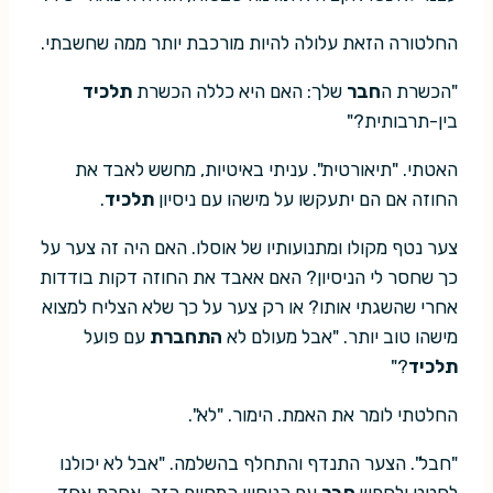
החלטורה הזאת עלולה להיות מורכבת יותר ממה שחשבתי.
"הכשרת ה
חבר
שלך: האם היא כללה הכשרת
תלכיד
בין-תרבותית?"
האטתי. "תיאורטית". עניתי באיטיות, מחשש לאבד את
החוזה אם הם יתעקשו על מישהו עם ניסיון
תלכיד
.
צער נטף מקולו ומתנועותיו של אוסלו. האם היה זה צער על
כך שחסר לי הניסיון? האם אאבד את החוזה דקות בודדות
אחרי שהשגתי אותו? או רק צער על כך שלא הצליח למצוא
מישהו טוב יותר. "אבל מעולם לא
התחברת
עם פועל
תלכיד
?"
החלטתי לומר את האמת. הימור. "לא".
"חבל". הצער התנדף והתחלף בהשלמה. "אבל לא יכולנו