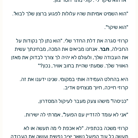
"אז הוא שיקר לי". קולי נותר חסר גוון.
"הוא השמיט אמיתות שהיו עלולות לפגוע ברצון שלך לבוא".
"הוא שיקר".
קרוזי סגרה את דלת החדר שלי. "הוא נתן לך נקודות על
החבילה,
חבר
. אנחנו מביאים את המכה, מבחינתך עשית
את העבודה שלך, ולעולם לא יהיה לך צורך לבדוק את מאזן
האוויר שלך. שמעתי שהיית בחוב אוויר, נכון?"
היא בהחלט העמידה אותי במקומי. שנינו ידענו את זה.
קרוזי חייכה, חיוך מנצחים אדיב.
"כניסה!" מישהו צעק מעבר לעיקול המסדרון,
"אני לא עומד להזדיין עם הפועל", אמרתי לה ישירות.
קרוזי משכה בכתפיה. "לא אכפת לי מה תעשה או לא
תעשה כל עוד הפועל נשאר יציב נפשית ועושה את העבודה