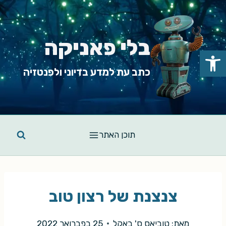
Ski
t
conten
בלי פאניקה
פתח סרגל נגישות
כתב עת למדע בדיוני ולפנטזיה
תוכן האתר
צנצנת של רצון טוב
מאת:
טוביאס ס' באקל
25 בפברואר 2022