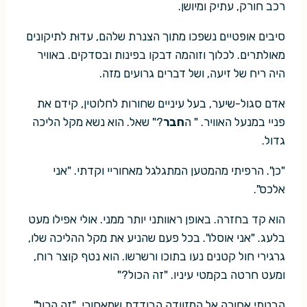
רכב חורק, עתיק ומיושן.
סיבים אופטיים נשפכו מתוך הצנרת שלהם, עדוּת לתיקונים
מאולתרים. לכלוך וזוהמה דבקו בפינות ובסדקים. באוויר
היה ריח של זיעה, ושל דברים גרועים מזה.
אדם סגול-שיער, בעל עיניים שחורות לחלוטין, קידם את
פניי במנעל האוויר. " ה
חבר
?" שאל. הוא נשא מקל הליכה
גדול.
"כן". הרפיתי מהמטען המתגלגל מאחוריי וקדתי. "אני
אלכס".
הוא קד בחזרה. באופן ראוותני יותר ממני. אולי אפילו מעט
בלעג. "אני אוסלו". בכל פעם שהניע את מקל ההליכה שלו,
גרגירי חול קטנים נעו בתוכו ורשרשו. הוא נטף קוצר רוח,
ומעט חרטה בקמטי עיניו. "זה הכול?"
הבטתי אחורה אל המזוודה הבודדת שמאחורי. "זה הכול".