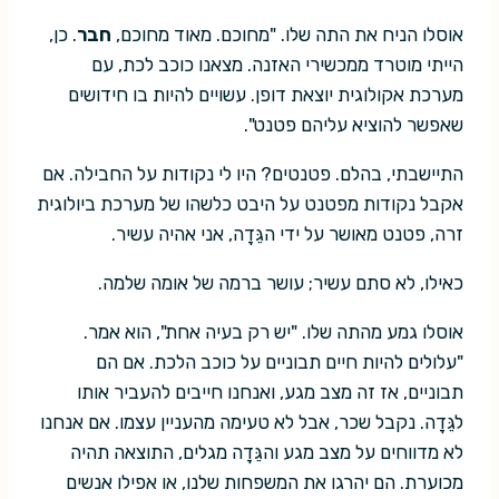
אוסלו הניח את התה שלו. "מחוכם. מאוד מחוכם,
חבר
. כן,
הייתי מוטרד ממכשירי האזנה. מצאנו כוכב לכת, עם
מערכת אקולוגית יוצאת דופן. עשויים להיות בו חידושים
שאפשר להוציא עליהם פטנט".
התיישבתי, בהלם. פטנטים? היו לי נקודות על החבילה. אם
אקבל נקודות מפטנט על היבט כלשהו של מערכת ביולוגית
זרה, פטנט מאושר על ידי הגֵּדָה, אני אהיה עשיר.
כאילו, לא סתם עשיר; עושר ברמה של אומה שלמה.
אוסלו גמע מהתה שלו. "יש רק בעיה אחת", הוא אמר.
"עלולים להיות חיים תבוניים על כוכב הלכת. אם הם
תבוניים, אז זה מצב מגע, ואנחנו חייבים להעביר אותו
לגֵּדָה. נקבל שכר, אבל לא טעימה מהעניין עצמו. אם אנחנו
לא מדווחים על מצב מגע והגֵּדָה מגלים, התוצאה תהיה
מכוערת. הם יהרגו את המשפחות שלנו, או אפילו אנשים