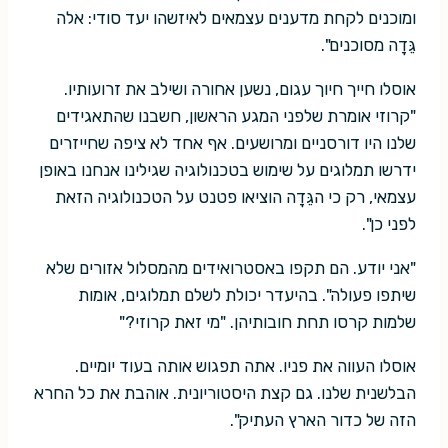
ומוכנים לקחת מדענים עצמאים לאיזשהו יעד סודי: אלה
גֵּדָה מסוכנים".
אוסלו חייך חיוך עגום, נשען אחורה ושילב את זרועותיו.
"קרוזי אומרת שלפני המגע הראשון, חשבנו שהתאגידים
שלנו היו דורסניים ומרושעים. אף אחד לא ציפה שחייזרים
ידרשו תמלוגים על שימוש בטכנולוגיה שגילינו אנחנו באופן
עצמאי, רק כי הגֵּדָה הוציאו פטנט על הטכנולוגיה הזאת
לפני כן".
"אני יודע. הם תקפו באסטרואידים מהמסלול אזורים שלא
שיתפו פעולה". בהיעדר יכולת לשלם תמלוגים, אומות
שלמות קרסו תחת חובותיהן. "מי זאת קרוזי?"
אוסלו העווה את פניו. אתה תפגוש אותה בעוד יומיים.
הבלשנית שלנו. גם קצת היסטוריונית. אוהבת את כל החרא
הזה של כדור הארץ העתיק".