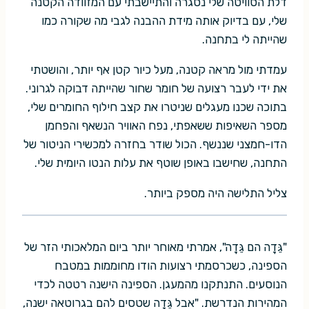
דלת הסוויטה שלי נסגרה והתיישבתי עם המזוודה הקטנה
שלי, עם בדיוק אותה מידת ההבנה לגבי מה שקורה כמו
שהייתה לי בתחנה.
עמדתי מול מראה קטנה, מעל כיור קטן אף יותר, והושטתי
את ידי לעבר רצועה של חומר שחור שהייתה דבוקה לגרוני.
בתוכה שכנו מעגלים שניטרו את קצב חילוף החומרים שלי,
מספר השאיפות ששאפתי, נפח האוויר הנשאף והפחמן
הדו-חמצני שננשף. הכול שודר בחזרה למכשירי הניטור של
התחנה, שחישבו באופן שוטף את עלות הנטו היומית שלי.
צליל התלישה היה מספק ביותר.
"גֵּדָה הם גֵּדָה", אמרתי מאוחר יותר ביום המלאכותי הזר של
הספינה, כשכרסמתי רצועות הודו מחוממות במטבח
הנוסעים. התנתקנו מהמעגן. הספינה הישנה רטטה לכדי
המהירות הנדרשת. "אבל גֵּדָה שטסים להם בגרוטאה ישנה,