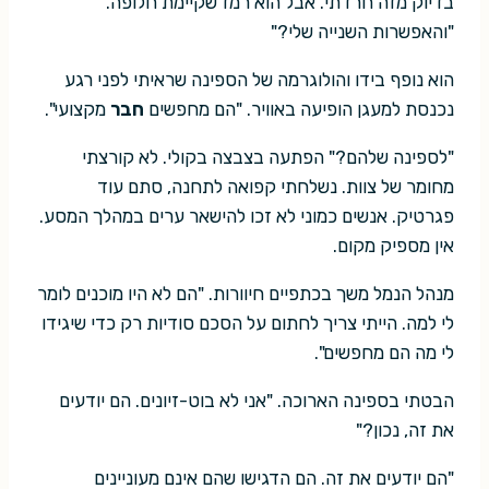
בדיוק מזה חרדתי. אבל הוא רמז שקיימת חלופה.
"והאפשרות השנייה שלי?"
הוא נופף בידו והולוגרמה של הספינה שראיתי לפני רגע
נכנסת למעגן הופיעה באוויר. "הם מחפשים
חבר
מקצועי".
"לספינה שלהם?" הפתעה בצבצה בקולי. לא קורצתי
מחומר של צוות. נשלחתי קפואה לתחנה, סתם עוד
פגרטיק. אנשים כמוני לא זכו להישאר ערים במהלך המסע.
אין מספיק מקום.
מנהל הנמל משך בכתפיים חיוורות. "הם לא היו מוכנים לומר
לי למה. הייתי צריך לחתום על הסכם סודיות רק כדי שיגידו
לי מה הם מחפשים".
הבטתי בספינה הארוכה. "אני לא בוט-זיונים. הם יודעים
את זה, נכון?"
"הם יודעים את זה. הם הדגישו שהם אינם מעוניינים