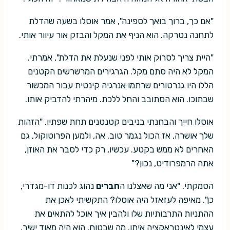
"אם כך, ברוך בואך לספינה", אמר אוסלו בשעה שהדלת
לתחנה נטרקה. הוא הניף את המקל והבזק אור עיוור אותי.
"היית צריך לסרוק אותי לפני שנעלת את הדלת", אמרתי.
המקל לא היה סתם מקל. הגרגירים המרשרשים הקטנים
הללו היו גנרטורים שרתמו אנרגיה קינטית עבור המכשור
שבתוכו. הוא הסתובב והחל ללכת. מיהרתי להדביק אותו.
אוסלו חייך והבחנתי בניבים קטנטנים תחת שפתיו. "הזהות
שלך אושרה, אז הכול נגמר טוב. אה, ולמען הפרוטוקול, גם
האחרים לא ממש בקטע. עכשיו, רק כדי לסבר את האוזן,
אתה הרמפרודיט, נכון?"
הסמקתי. "אני מה שאצלנו ה
חברים
נהוג לכנות דו-מגדרי,
כן". מאיפה לעזאזל היה אוסלו? התקשיתי לאכן את
ההתניות התרבותיות שלו ולהבין איך אוכל להתאים את
עצמי לאינטראקציה איתו. מה שבטוח, הוא היה מאוד ישיר.