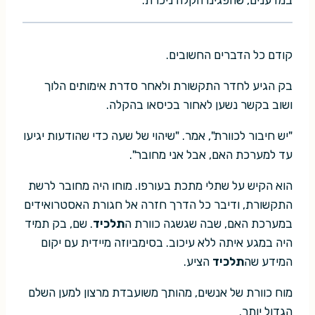
במדענים, שהפגינו הקלה ניכרת.
קודם כל הדברים החשובים.
בק הגיע לחדר התקשורת ולאחר סדרת אימותים הלוך
ושוב בקשר נשען לאחור בכיסאו בהקלה.
"יש חיבור לכוורת", אמר. "שיהוי של שעה כדי שהודעות יגיעו
עד למערכת האם, אבל אני מחובר".
הוא הקיש על שתלי מתכת בעורפו. מוחו היה מחובר לרשת
התקשורת, ודיבר כל הדרך חזרה אל חגורת האסטרואידים
במערכת האם, שבה שגשגה כוורת ה
תלכיד
. שם, בק תמיד
היה במגע איתה ללא עיכוב. בסימביוזה מיידית עם יקום
המידע שה
תלכיד
הציע.
מוח כוורת של אנשים, מהותך משועבדת מרצון למען השלם
הגדול יותר.