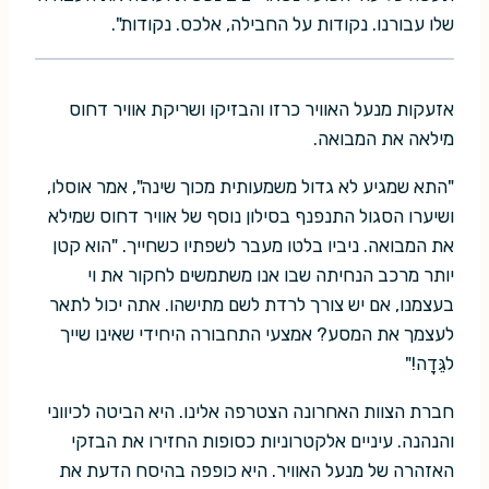
שלו עבורנו. נקודות על החבילה, אלכס. נקודות".
אזעקות מנעל האוויר כרזו והבזיקו ושריקת אוויר דחוס
מילאה את המבואה.
"התא שמגיע לא גדול משמעותית מכוך שינה", אמר אוסלו,
ושיערו הסגול התנפנף בסילון נוסף של אוויר דחוס שמילא
את המבואה. ניביו בלטו מעבר לשפתיו כשחייך. "הוא קטן
יותר מרכב הנחיתה שבו אנו משתמשים לחקור את וי
בעצמנו, אם יש צורך לרדת לשם מתישהו. אתה יכול לתאר
לעצמך את המסע? אמצעי התחבורה היחידי שאינו שייך
לגֵּדָה!"
חברת הצוות האחרונה הצטרפה אלינו. היא הביטה לכיווני
והנהנה. עיניים אלקטרוניות כסופות החזירו את הבזקי
האזהרה של מנעל האוויר. היא כופפה בהיסח הדעת את