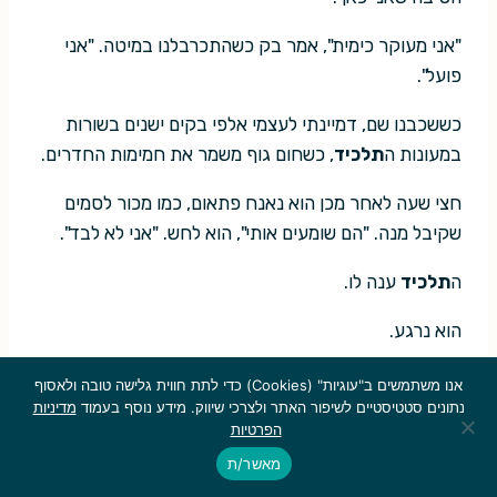
"אני מעוקר כימית", אמר בק כשהתכרבלנו במיטה. "אני
פועל".
כששכבנו שם, דמיינתי לעצמי אלפי בקים ישנים בשורות
במעונות ה
תלכיד
, כשחום גוף משמר את חמימות החדרים.
חצי שעה לאחר מכן הוא נאנח פתאום, כמו מכור לסמים
שקיבל מנה. "הם שומעים אותי", הוא לחש. "אני לא לבד".
ה
תלכיד
ענה לו.
הוא נרגע.
ניחוח לבנדר נעים מילא את החדר. האם היה זה משהו
אנו משתמשים ב"עוגיות" (Cookies) כדי לתת חווית גלישה טובה ולאסוף
נתונים סטטיסטיים לשיפור האתר ולצרכי שיווק. מידע נוסף בעמוד
מדיניות
שהוא התיז על עצמו מוקדם יותר? או משהו שפועל
תלכיד
הפרטיות
פלט לציון נוחות?
מאשר/ת