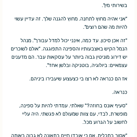
בשירותי מין".
"אני אהיה מחוץ לתחנה. מחוץ להגנה שלך. זה עדיין עשוי
להיות מה שהם רוצים".
"זה אכן סיכון. עד כמה, אינני יכול למדל עבורך". מנהל
הנמל הקיש באצבעותיו והספינה התפוגגה. "אולם לשוכרים
יש דירוג מוניטין גבוה ביותר על עסקאות עבר. הם מדענים
עצמאיים: ביולוגיה, בוטניקה ובלשן אחד".
אז הם כנראה לא רצו בי כצעצוע שיעבירו ביניהם.
כנראה.
"סעיף אונס בחוזה?" שאלתי. עמדתי להיות על ספינה,
מופשרת, לבדי, עם צוות שמעולם לא פגשתי. היה עליי
לחשוב על הגרוע מכל.
"אסור בתכלית. אם כי אובדן חיים בתאונה לא גבוה באותה