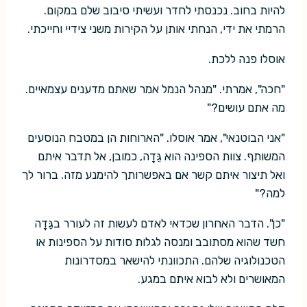
להיות בחוב. נכנסתי לחדר ועשיתי סיבוב שלם במקום.
הרמתי את ידי, הנחתי אותן על הקירות משני צידיי וחייכתי.
אוסלו פנה ללכת.
"חכה", אמרתי. "מנהל הנמל אמר שאתם מדענים עצמאיים.
מה אתם עושים?"
"אני הבוטנאי", אמר אוסלו. "הארוחות הן במטבח הנוסעים
המשותף. צוות הספינה הוא גֵּדָה, כמובן, אל תדבר איתם
ואל תיצור איתם קשר אם באפשרותך להימנע מזה. ברור לך
למה?"
"כן". הדבר האחרון שכדאי לאדם לעשות זה לעורר בגֵּדָה
חשד שהוא מסתובב ומנסה לגלות סודות על הספינות או
הטכנולוגיה שלהם. התכוונתי להישאר במסדרונות
המאושרים ולא לבוא איתם במגע.