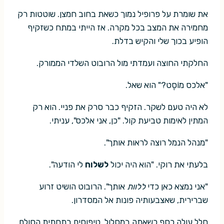
את שומרת על פרופיל נמוך כשאת בחוב חמצן. שוטטות רק
מחמירה את המצב בכל מקרה. אז הייתי במתח כשזקיף
הופיע בכוך שלי והקיש בדלת.
החלקתי החוצה ועמדתי מול הרובוט השלדי הממורק.
"אלכס מוֹסֶט?" הוא שאל.
לא היה טעם לשקר. הזקיף כבר סרק את פניי. הוא רק
המתין לאימות טביעת קול. "כן, אני אלכס", עניתי.
"מנהל הנמל רוצה לראות אותך".
בלעתי את רוקי. "הוא היה יכול
לשלוח
לי הודעה".
"אני נמצא כאן כדי
ללוות
אותך". הרובוט הושיט זרוע
שברירית, שאצבעותיה פונות אל המסדרון.
חלל עולה כסף כשאתה במסלול. טיפוסים בתחתית הסולם,