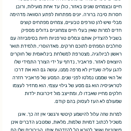
חיים ובצמחים שונים באזור, כולן עד אחת מועילות, ורובן
חסרות סיבה ברורה. יונים מפתחות לפתע הסוואה מדהימה
מבלי שיש להן טורפים טבעיים, צמחים מפתחים קוצים
חדים למרות שאין בעלי חיים צמחוניים גדולים מספיק
בשביל להצדיק אותם ונמלים טורפניות חיות בסימביוזה עם
סחלבים המפתים לתוכם חרקים. מאדהוסרי, תלמידת תואר
ראשון לביולוגיה, מצטרפת למשלחת בינלאומית של חוקרים
היוצאים לאזור. פראביר, נדחף על ידי הצורך התמידי שלו
להגן עליה שעדיין לא מרפה ממנו, עושה גם הוא את דרכו
אל האי שממנו נמלטו לפני שנים. המסע של פראביר חזרה
לטראניסיה הוא גם מסע של גילוי עצמי. הוא מחזיר לעצמו
חלקים מחייו שאבדו לו, ומתייצב מול זיכרונות ילדות
שמעולם לא העז לעסוק בהם קודם.
למרות שזה עלול להישמע קיטשי ורגשני אין זה כך. איגן
משכיל לכתוב דמויות שלמות, מלאות, שמטבע הדברים אינן
פשטניות ואשר לקורא קל להזדהות איתן. הגיבורים שלו הם