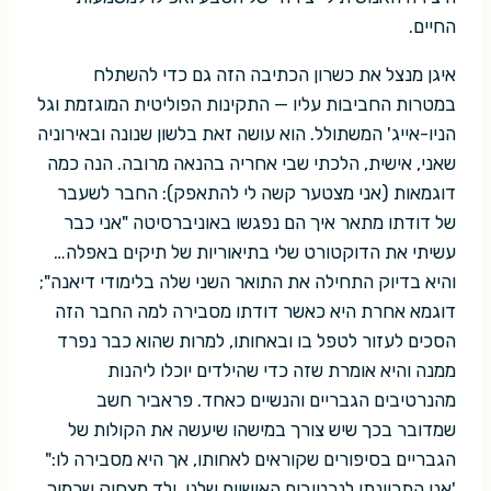
החיים.
איגן מנצל את כשרון הכתיבה הזה גם כדי להשתלח
במטרות החביבות עליו — התקינות הפוליטית המוגזמת וגל
הניו-אייג' המשתולל. הוא עושה זאת בלשון שנונה ובאירוניה
שאני, אישית, הלכתי שבי אחריה בהנאה מרובה. הנה כמה
דוגמאות (אני מצטער קשה לי להתאפק): החבר לשעבר
של דודתו מתאר איך הם נפגשו באוניברסיטה "אני כבר
עשיתי את הדוקטורט שלי בתיאוריות של תיקים באפלה…
והיא בדיוק התחילה את התואר השני שלה בלימודי דיאנה";
דוגמא אחרת היא כאשר דודתו מסבירה למה החבר הזה
הסכים לעזור לטפל בו ובאחותו, למרות שהוא כבר נפרד
ממנה והיא אומרת שזה כדי שהילדים יוכלו ליהנות
מהנרטיבים הגבריים והנשיים כאחד. פראביר חשב
שמדובר בכך שיש צורך במישהו שיעשה את הקולות של
הגבריים בסיפורים שקוראים לאחותו, אך היא מסבירה לו:"
'אני התכוונתי לנרטיבים האישיים שלנו, ילד מצחיק שכמוך.