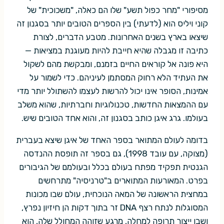
מסיפורי "מחר כפול תשע" שלו הם כאלה, "משכוכית" של
קוני ויליס הוא (לדעתי) בין הספרים הטובים יותר בסגנון זה
שיצאו בארץ בשנים האחרונות. מטבע הדברים, לצורת
כתיבה זו מגבלה שהיא חייבת להיות מעוגנת במציאות —
היא פונה אל קוראים החיים בזמנם, ומבקשת מהם לשקול
את העתיד הלא רחוק המסתמן לעיניהם. כדי לשמור על
אמינות, הסופר אינו יכול להרשות לעצמו להשתולל יותר מדי
עם ההמצאות החדשות, טכנולוגיות וחברתיות, שהוא משלב
בעולמו. גרג איגן כותב בסגנון זה, והוא אחד הטובים שיש.
בדומה לעולם המתואר בספר האחד של איגן שיצא בעברית
(מצוקה, עם עובד 1998), גם בספר זה תופסת ההנדסה
הגנטית תפקיד מפתח בעולם בכלל ובעולמם של הגיבורים
בפרט. המאורעות המתוארים ב"טרניסיה" מתרחשים
במחצית הראשונה של המאה הנוכחית, עולם שבו מכונות
המסוגלות לנתח רצף DNA זר בתוך דקות הן חיזיון נפרץ,
ושבו ייצור תרופה למחלה, מרגע שזוהה המחולל שלה, הוא