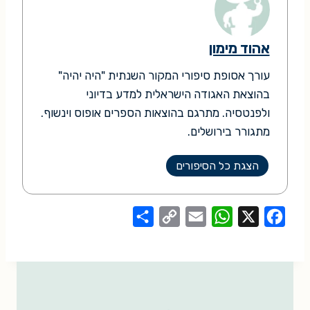
אהוד מימון
עורך אסופת סיפורי המקור השנתית "היה יהיה"
בהוצאת האגודה הישראלית למדע בדיוני
ולפנטסיה. מתרגם בהוצאות הספרים אופוס וינשוף.
מתגורר בירושלים.
הצגת כל הסיפורים
S
C
E
W
X
F
h
o
m
h
a
a
p
a
a
c
r
y
i
t
e
e
L
l
s
b