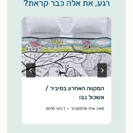
רגע, את אלה כבר קראת?
i
A
o
n
p
o
k
p
k
המקווה האחרון בסיביר /
ו
אשכול נבו
מ
מאת:
איתי שלמקוביץ'
1 ביוני 2015