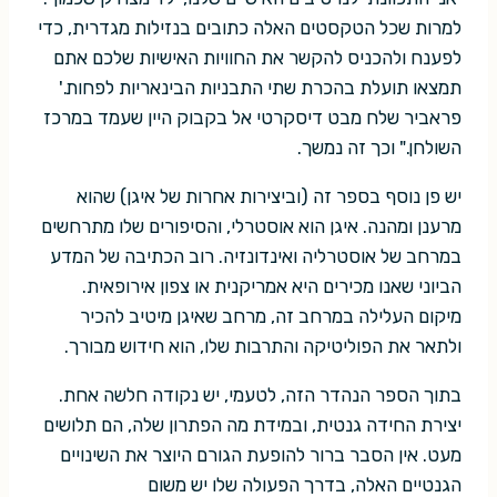
למרות שכל הטקסטים האלה כתובים בנזילות מגדרית, כדי
לפענח ולהכניס להקשר את החוויות האישיות שלכם אתם
תמצאו תועלת בהכרת שתי התבניות הבינאריות לפחות.'
פראביר שלח מבט דיסקרטי אל בקבוק היין שעמד במרכז
השולחן." וכך זה נמשך.
יש פן נוסף בספר זה (וביצירות אחרות של איגן) שהוא
מרענן ומהנה. איגן הוא אוסטרלי, והסיפורים שלו מתרחשים
במרחב של אוסטרליה ואינדונזיה. רוב הכתיבה של המדע
הביוני שאנו מכירים היא אמריקנית או צפון אירופאית.
מיקום העלילה במרחב זה, מרחב שאיגן מיטיב להכיר
ולתאר את הפוליטיקה והתרבות שלו, הוא חידוש מבורך.
בתוך הספר הנהדר הזה, לטעמי, יש נקודה חלשה אחת.
יצירת החידה גנטית, ובמידת מה הפתרון שלה, הם תלושים
מעט. אין הסבר ברור להופעת הגורם היוצר את השינויים
הגנטיים האלה, בדרך הפעולה שלו יש משום