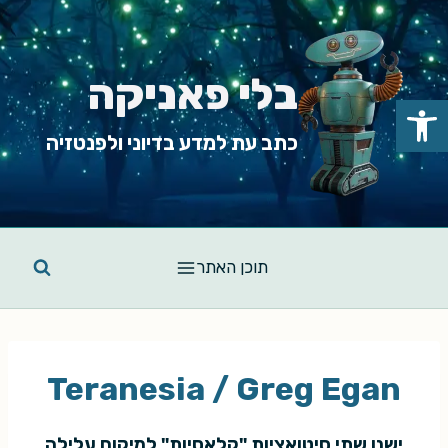
Ski
t
conten
בלי פאניקה
פתח סרגל נגישות
כתב עת למדע בדיוני ולפנטזיה
תוכן האתר
Teranesia / Greg Egan
ישנן שתי סיטואציות "קלאסיות" למיקום עלילה