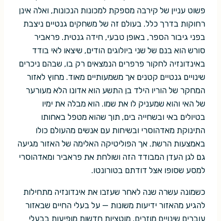
פשוט עניין של קירבה מספקת למכונות הנכונות, ואלה אינן
רחוקות בדרך כלל. בעולם זה של משחקים גנטיים ניצבת
בפני גיבור הספר, באופן טבעי, חידה גנטית. פראביר
סורש הוא בנם של שני ביולוגים הודים, שיצאו לאי בודד
באינדונזיה לחקור פרפרים הנמצאים רק בו, שבהם ניכרים
שינויים גנטיים קטנים אך משמעותיים מאוד. מחוץ לאזור
המחקר של הוריו הילד בן התשע הוא אדונו הלא מעורער
של האי והוא שמעניק לו את שמו. הוא מבלה את ימיו
בטיולים באי ובשחייה בים, תוך שהוא מטפל באחותו
התינוקת מאדהוסרי ובשיחות עם אנשים מהעולם כולו
באמצעות הרשת. אך הפוליטיקה האלימה של האזור מגיעה
גם לגן העדן המבודד הזה ושולחת את פראביר ומאדהוסרי
למסע שסופו אצל דודתם בטורונטו.
כשמונה עשרה שנה לאחר שעזבו את אינדונזיה מתחילות
להגיע מהאזור ידיעות משונות — על בעלי החיים שבאזור
עוברים שינויים מוזרים. מוטציות חדשות מופיעות בבעלי