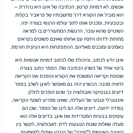
אנשים, לא דמויות קרטון. הכתיבה של איגן היא נהדרת —
הוא מוביל את הקורא דרך מחשבותיו של פראביר בקלות
ובטבעיות, ומכניס אותו לתוך עולמו הרגשי בצורה יפה.
השינויים שהוא עובר, הרגשות המתעוררים בו למראה
מחוזות ילדותו ויחסיו עם אחותו שאינם פשוטים נקראים
כאמינים ומובנים מאליהם. ההתפתחות היא הגיונית וזורמת.
איגן יודע לכתוב, והיכולת שלו לכתוב דמויות אנושיות היא
ביטוי אחד של כשרון הכתיבה שלו. הספר כתוב בצורה
שוטפת וקריאה המושכת את הקורא והופכת את הקריאה
לחוויה מהנה. הכשרון הזה גם מאפשר לאיגן לשלב בספר
דיונים בגנטיקה ואבולוציה כך שהם הופכים לחלק
אינטגרלי וטבעי של העלילה, שאינו מפריע לשטף הקריאה.
במידה ידועה, דיונים אלה הם ליבו של הספר, שכן הם
עוסקים בבעיות המטרידות את איגן. בדיונים אלה הוא
מעלה שאלות שונות הנוגעות לדת, לאבולוציה, לקשר בין
היצירה האנושית ל"יצירה" של הטבע ואפילו למשמעות