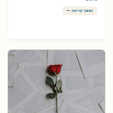
מדרש
המשך קריאה
לילית
/
יהודה
איגוס