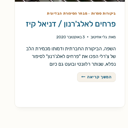
ביקורות ספרות
·
מבחר הסיפורת הבדיונית
פרחים לאלג'רנון / דניאל קיז
מאת:
גלי אחיטוב
3 באוקטובר 2020
השפה, הביקורת החברתית ודמותו מכמירת הלב
של צ'רלי הפכו את "פרחים לאלג'רנון" לסיפור
נפלא, שנותר רלוונטי ובועט גם כיום
פרחים
המשך קריאה
לאלג'רנון
/
דניאל
קיז