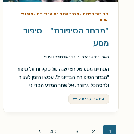
ביקורות ספרות
·
מבחר הסיפורת הבדיונית
·
מומלצי
האתר
"מבחר הסיפורת" – סיפור
מסע
מאת:
רמי שלהבת
17 באוקטובר 2020
הסתיים מסע של חצי שנה של סקירות על סיפורי
"מבחר הסיפורת הבדיונית". עכשיו הזמן לעצור
ולהסתכל אחורה, אל שחר המדע הבדיוני
"מבחר
המשך קריאה
הסיפורת"
–
סיפור
מסע
Page
Next
40
…
3
2
1