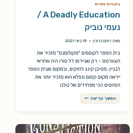
ביקורות ספרות
A Deadly Education /
נעמי נוביק
מאת:
רותם ברוכין
19 ביוני 2021
בית הספר לקוסמים "סקולומנס" מזכיר את
הוגוורטס – רק שגיירמו דל טורו היה אחראי
לבניין, סטיבן קינג לחוקים, ובמקום שבית הספר
ייראה מקום קסום ונפלא הוא מזכיר יותר את
הסיוטים הכי מפחידים של כולנו
A
המשך קריאה
DEADLY
EDUCATION
/
נעמי
נוביק