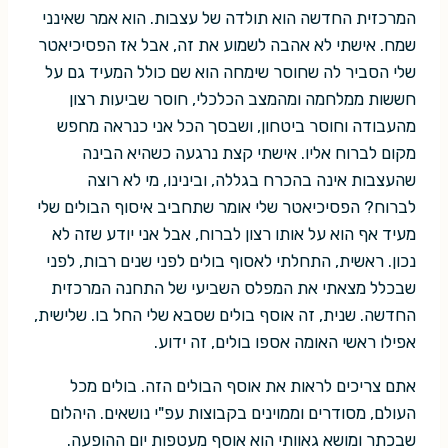
המרכזית החדשה הוא תולדה של עצבות. הוא אמר שאינני
שמח. אישתי לא אהבה לשמוע את זה, אבל אז הפסיכיאטר
שלי הסביר לה שחוסר שימחה הוא שם כולל המעיד גם על
חששות ממלחמה ומהמצב הכלכלי, חוסר שביעות רצון
מהעבודה וחוסר ביטחון, ושבסך הכל אני כנראה מחפש
מקום לברוח אליו. אישתי קצת נרגעה כשהיא הבינה
שהעצבות אינה בהכרח בגללה, ובינינו, מי לא רוצה
לברוח? הפסיכיאטר שלי אומר שתחביב איסוף הבולים שלי
מעיד אף הוא על אותו רצון לברוח, אבל אני יודע שזה לא
נכון. ראשית, התחלתי לאסוף בולים לפני שנים רבות, לפני
שבכלל מצאתי את המפלס השביעי של התחנה המרכזית
החדשה. שנית, זה אוסף בולים שסבא שלי החל בו. שלישית,
אפילו ראשי האומה אספו בולים, זה ידוע.
אתם צריכים לראות את אוסף הבולים הזה. בולים מכל
העולם, מסודרים וממוינים בקבוצות עפ"י נושאים. היהלום
שבכתר ומושא גאוותי הוא אוסף מעטפות יום ההופעה.