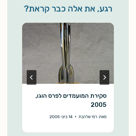
e
L
l
s
b
רגע, את אלה כבר קראת?
i
A
o
n
p
o
k
p
k
סקירת המועמדים לפרס הוגו,
ת
2005
מ
מאת:
רמי שלהבת
14 ביוני 2005