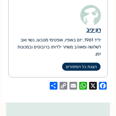
רון יניב
יליד 1961, יזם באופיו, אופטימי מטבעו, נשוי ואב
לשלושה ומאוהב משחר ילדותו ברובוטים ובמכונות
זמן.
הצגת כל הסיפורים
S
C
E
W
X
F
h
o
m
h
a
a
p
a
a
c
r
y
i
t
e