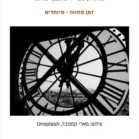
זמן מחווה
·
מיוחדים
צילום: מארי קמפבל, Unsplash