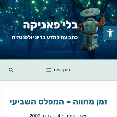
Ski
t
conten
בלי פאניקה
פתח סרגל נגישות
כתב עת למדע בדיוני ולפנטזיה
תוכן האתר
זמן מחווה – המפלס השביעי
מאת:
רון יניב
4 בדצמבר 2002