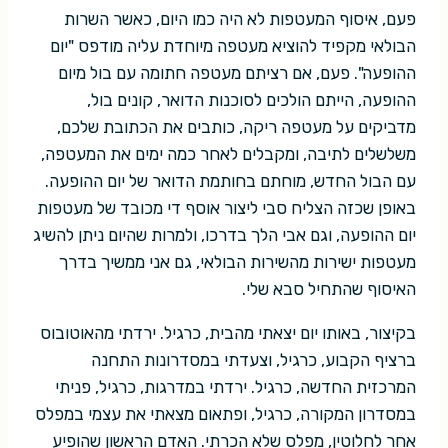
פעם, איסוף המעטפות לא היה כמו היום, כאשר השרות
הבולאי מקפיד להוציא מעטפה מיוחדת עליה מודפס "יום
ההופעה". פעם, אם רציתם מעטפה חתומה עם בול מיום
ההופעה, הייתם הולכים לסוכנות הדואר, קונים בול,
מדביקים על מעטפה ריקה, כותבים את הכתובת שלכם,
משלשלים לתיבה, ומקבלים לאחר כמה ימים את המעטפה,
עם הבול החדש, מוחתם בחותמת הדואר של יום ההופעה.
באופן שכזה הצליח סבי ליצור אוסף די מכובד של מעטפות
יום ההופעה, וגם אבי הלך בדרכו, ולמרות שהיום ניתן להשיג
מעטפות ישירות מהשירות הבולאי, גם אני ממשיך בדרך
האיסוף שהתחיל סבא שלי.
בקיצור, באותו יום יצאתי מהבית, כרגיל. ירדתי מהאוטובוס
ברציף הקבוע, כרגיל, וצעדתי במסדרונות התחנה
המרכזית החדשה, כרגיל. ירדתי במדרגות, כרגיל, פניתי
במסדרון המקורה, כרגיל, ופתאום מצאתי את עצמי במפלס
אחר לחלוטין, מפלס שלא הכרתי. האדם הראשון שהופיע