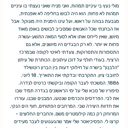
מולי נעץ בי עיניים תמהות, ואני מניח שאני נעצתי בו עיניים
תמהות לא פחות. הוא היה לבוש בחליפה לא אופנתית,
מגבעת גבוהה על ראשו, ועל עינו הימנית היה מונוקל. אבל
אז הבחנתי שכל האנשים שמסביב לבושים באופן מאוד
מיושן, שאין לייחס אותו אלא לסוף המאה התשע-עשרה
פחות או יותר. לא רק הבגדים היו מיושנים, אלא גם
התספורות והתסרוקות. צעדתי לאיטי לקופה שבמרכז
הרציף, בעודי חולף על דוכן עיתונים. הכותרת של עיתון
"הלבנון" בישרה על חילוקי דעות בין הברון רוטשילד
לחובבי ציון. התקרבתי ובדקתי את התאריך. 18 ליוני,
1886. המשכתי לעבר הקופה וביקשתי כרטיס לגדרה.
סיפוריו של סבא שלי על ימי הראשונים בגדרה תמיד שבו
את לבי. הפרדסים והכרמים שנטעו, המבנים שבנו, עוררו
את חדוות היצירה שבי. המרחבים הפתוחים, חוף הים הנקי,
המרוחק רק כמה קילומטרים משם, והחברים החלוצים –
קרצו לי. הפסיכיאטר שלי אמר שהגעגועים לעבר מעידים