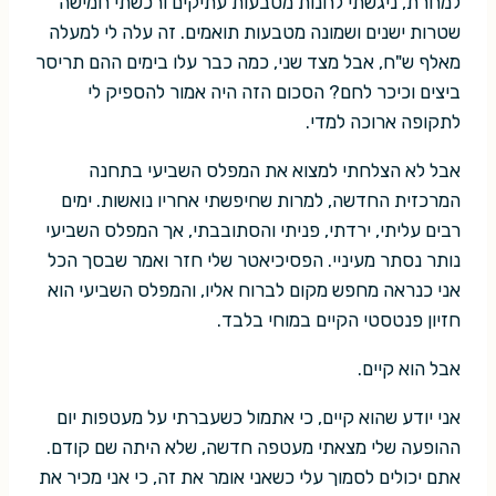
למחרת, ניגשתי לחנות מטבעות עתיקים ורכשתי חמישה
שטרות ישנים ושמונה מטבעות תואמים. זה עלה לי למעלה
מאלף ש"ח, אבל מצד שני, כמה כבר עלו בימים ההם תריסר
ביצים וכיכר לחם? הסכום הזה היה אמור להספיק לי
לתקופה ארוכה למדי.
אבל לא הצלחתי למצוא את המפלס השביעי בתחנה
המרכזית החדשה, למרות שחיפשתי אחריו נואשות. ימים
רבים עליתי, ירדתי, פניתי והסתובבתי, אך המפלס השביעי
נותר נסתר מעיניי. הפסיכיאטר שלי חזר ואמר שבסך הכל
אני כנראה מחפש מקום לברוח אליו, והמפלס השביעי הוא
חזיון פנטסטי הקיים במוחי בלבד.
אבל הוא קיים.
אני יודע שהוא קיים, כי אתמול כשעברתי על מעטפות יום
ההופעה שלי מצאתי מעטפה חדשה, שלא היתה שם קודם.
אתם יכולים לסמוך עלי כשאני אומר את זה, כי אני מכיר את