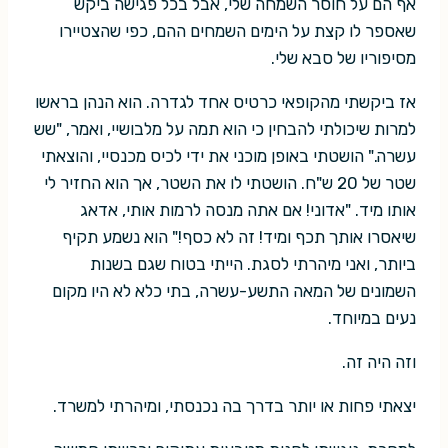
אף הם על חוסר השמחה שלי, אבל בכל פגישה ביקש
שאספר לו קצת על הימים השמחים ההם, כפי שהצטיירו
מסיפוריו של סבא שלי.
אז ביקשתי מהקופאי כרטיס אחד לגדרה. הוא הנהן בראשו
למרות שיכולתי להבחין כי הוא תמה על מלבושיי, ואמר, "שש
עשרה." הושטתי באופן מוכני את ידי לכיס מכנסיי, והוצאתי
שטר של 20 ש"ח. הושטתי לו את השטר, אך הוא החזיר לי
אותו מיד. "אדוני! אם אתה מנסה לרמות אותי, אדאג
שיאסרו אותך תכף ומיד! זה לא כסף!" הוא נשמע תקיף
ביותר, ואני מיהרתי לסגת. הייתי בטוח שגם בשנות
השמונים של המאה התשע-עשרה, בתי כלא לא היו מקום
נעים במיוחד.
וזה היה זה.
יצאתי פחות או יותר בדרך בה נכנסתי, ומיהרתי למשרד.