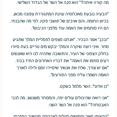
מה קורה איתה?" הוא פנה אל השר של הגדוד השלישי.
"הבעיה נובעת מאכלוסיה עוינת המתגוררת צפונה מכאן,
בכיוון החומה, והם אויבים של תושבי פקין. לפי מה שהבנתי,
הם היו סותמים את האמה עוד מלפני הכיבוש".
"ובכן," אמר הבכיר, "אנחנו מצפים לפמליית המלך שתגיע
מחר. איני רוצה שיקרה והמלך יבקש מים טריים בעת סיורו
בחלק הצפוני של העיר, והתשובה שתהיה לנו היא שאנשים
רעים סתמו את האמה" את דבריו האחרונים התיז בבוז.
"אם יש צורך, שלח את אנשיך שיסיירו יומם ולילה לאורך
האמה וישמרו עליה מפני הפורעים".
"כן אדוני", השר מלמל בשקט.
"אני רואה שהיבולים עולים יפה, והמסחר משגשג. מה לגבי
האבטחה?" הוא פנה אל השר השני.
"הקציתי מאה וחמישים חיילים לאבטחה מהשער המזרחי