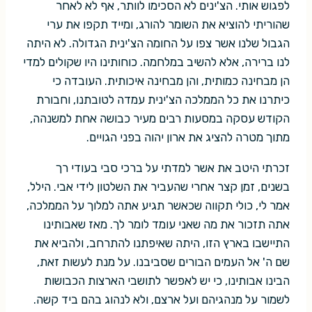
לפגוש אותי. הצ'ינים לא הסכימו לוותר, אף לא לאחר
שהוריתי להוציא את השומר להורג, ומייד תקפו את ערי
הגבול שלנו אשר צפו על החומה הצ'ינית הגדולה. לא היתה
לנו ברירה, אלא להשיב במלחמה. כוחותינו היו שקולים למדי
הן מבחינה כמותית, והן מבחינה איכותית. העובדה כי
כיתרנו את כל הממלכה הצ'ינית עמדה לטובתנו, וחבורת
הקודש עסקה במסעות רבים מעיר כבושה אחת למשנהה,
מתוך מטרה להציג את ארון יהוה בפני הגויים.
זכרתי היטב את אשר למדתי על ברכי סבי בעודי רך
בשנים, זמן קצר אחרי שהעביר את השלטון לידי אבי. הילל,
אמר לי, כולי תקווה שכאשר תגיע אתה למלוך על הממלכה,
אתה תזכור את מה שאני עומד לומר לך. מאז שאבותינו
התיישבו בארץ הזו, היתה שאיפתנו להתרחב, ולהביא את
שם ה' אל העמים הבורים שסביבנו. על מנת לעשות זאת,
הבינו אבותינו, כי יש לאפשר לתושבי הארצות הכבושות
לשמור על מנהגיהם ועל ארצם, ולא לנהוג בהם ביד קשה.