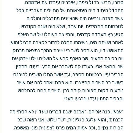
סחרו, חרשי ברזל ניפחו, איכרים עיבדו את אדמתם.
ההבדל היחיד היה הימצאותם של החיילים העבריים בכל
אשר תפנה. ונראה היה שהצ'ינים מתרגלים והולכים
לנוכחותם התמידית. יום אחד, שלא היה שונה מקודמיו,
הגיע רץ מעמדה קדמית, והתייצב באוהלו של שר האלף.
לאחר ששתה מים, נשימתו החלה לחזור לקצבה הרגיל והוא
התאושש דיו, הוא מסר לשר כי שיירת המלך נמצאת מרחק
יום רכיבה מהעיר. שר האלף קרא אל השליח שלו שיזמן את
שרי המאה אליו בעודו קם לשחרר את הרץ. בעודו ממתין,
הבכיר עיין בגליונות מספר, עד אשר החלו השרים להיכנס.
כאשר כל השרים התייצבו, הוא פתח ואמר להם את אשר
נודע לו דקות ספורות קודם לכן. השרים החלו להתלחש
והבכיר המתין עד שנרגעו מעט.
"אנא", פנה אליהם. "אמנם ישנם דברים שעדיין לא הסתיימה
הכנתם", והוא עלעל בגליונות, "שר שלוש, אני רואה שכל
הבורות נקיים, וכל אמות המים פרט לצפונית פונו מאשפה.