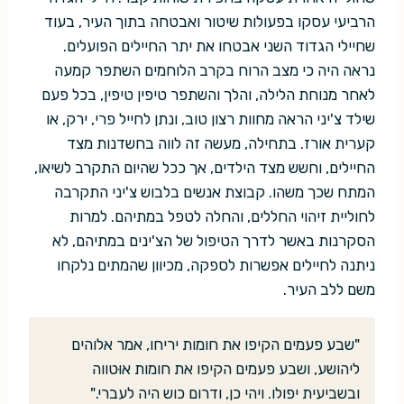
הרביעי עסקו בפעולות שיטור ואבטחה בתוך העיר, בעוד
שחיילי הגדוד השני אבטחו את יתר החיילים הפועלים.
נראה היה כי מצב הרוח בקרב הלוחמים השתפר קמעה
לאחר מנוחת הלילה, והלך והשתפר טיפין טיפין, בכל פעם
שילד צ'יני הראה מחוות רצון טוב, ונתן לחייל פרי, ירק, או
קערית אורז. בתחילה, מעשה זה לווה בחשדנות מצד
החיילים, וחשש מצד הילדים, אך ככל שהיום התקרב לשיאו,
המתח שכך משהו. קבוצת אנשים בלבוש צ'יני התקרבה
לחוליית זיהוי החללים, והחלה לטפל במתיהם. למרות
הסקרנות באשר לדרך הטיפול של הצ'ינים במתיהם, לא
ניתנה לחיילים אפשרות לספקה, מכיוון שהמתים נלקחו
משם ללב העיר.
"שבע פעמים הקיפו את חומות יריחו, אמר אלוהים
ליהושע, ושבע פעמים הקיפו את חומות אוּטווה
ובשביעית יפולו. ויהי כן, ודרום כוש היה לעברי."