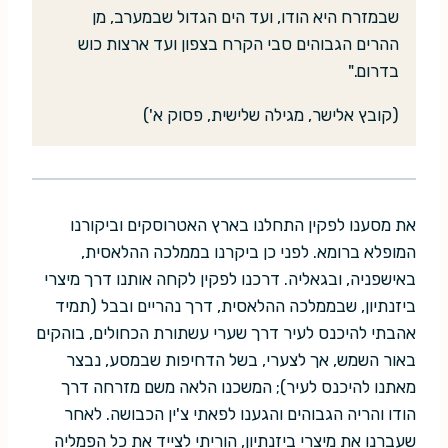
שבמזרח היא הודו, ועד הים הגדול שבמערב, מן
ההרים הגבוהים סבי הקרח בצפון ועד ארצות כוש
בדרום."
(קובץ אלישר, מגילה שלישית, פסוק א')
את מסענו לפקין התחלנו בארץ האטרוסקים וביקורנו
המופלא ברומא. לפני כן ביקרנו בממלכה ההלאסית,
באישפניה, ובגאליה. דרכנו לפקין לקחה אותנו דרך מיצרי
ביזנתיון, שבממלכה ההלאסית, דרך נהריים ובבל (תמיד
אהבתי להיכנס לעיר דרך שערי עשתורת הכחולים, בוהקים
באור השמש, אך לצערי, בשל הדחיפות שבמסע, נבצר
מאתנו להיכנס לעיר); המשכנו הלאה משם מזרחה דרך
הודו והריה הגבוהים והגענו לפאתי צ'ין הכבושה. לאחר
שעברנו את מיצרי ביזנתיון, הוריתי לצייד את כל הפמליה