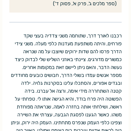
(ספר מלכים ג', פרק א', פסוק ד')
רכבנו לאורך דרך, שתוחמה משני צדדיה בעצי שקד
פורחים, והיתה משתפעת מעדנות כלפי מעלה. משני צידי
הדרך פרסו להם שדות ירוקים שיוצבו על מה שנראה
כמשורים מדורגים. ציינתי באוזני השליש שלי לבדוק כיצד
נעשה הדבר, והאם ניתן ליישם זאת במקומות אחרים.
מספר אנשים עמדו בשולי הדרך, חבושים כובעים מחודדים
ובגדים אפורים, והסתכלו עלינו בסקרנות גלויה. ילדה
קטנה השתחררה מידי אימה, ורצה אל עברנו. בידה
הפשוטה היה פרח בודד, והיא הגישה אותו לי. טפחתי על
ראשה, ושילחתי אותה בחזרה לאמה, שנראתה מפוחדת
משהו. כאשר הגענו לפסגת הגבעה, עצרתי את השיירה
וצפינו כלפי העמק שנפרס מתחתינו. העמק היה ירוק, וניתן
היה לראות אדוות עוברות בים הצומח שמולנו. האויר היה