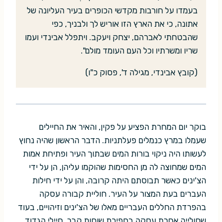
בעמדו על חורבות מקדשי הכופרים בעיר העליונה של
אתונה, כי את הארץ הזו אוריש לך ולבניך, כפי
שהבטחתי לאברהם, יצחק ויעקב. ויתפלל אבינדי ועמו
שריו ומשרתיו וכל העם העומד מולם".
(קובץ אבינדי, מגילה ד', פסוק כ"ו)
בוקר יום המחרת הפציע על פקין, והאיר את החיילים
שעמלו במרץ כנמלים פעלתניות. הדבר הראשון שהיה נחוץ
לעשותו היה ניקוי בורות המים שבתוך העיר ופתיחת אמות
המים שמחוצה לה מן החסימות שהוקמו עליהן, הן על ידי
הצ'ינים כאשר תבוסתם היתה קרובה, והן על ידי חילות
העברים בעת המצור על העיר. חוליית קבורה עסקה
בהפרדת החללים העבריים מאלו של הצ'ינים וזיהויים, בעוד
שחולייה אחרת עסקה בחפירת שוחות קבר. חיילי הגדוד