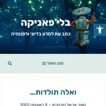
Ski
t
conten
בלי פאניקה
פתח סרגל נגישות
כתב עת למדע בדיוני ולפנטזיה
תוכן האתר
ואלה תולדות…
מאת:
אביאל טוכטרמן
9 באוגוסט 2001