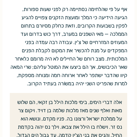
אף על פי שהלחימה נסתיימה רק לפני שעות ספורות,
הגיעה הידיעה כי המלך ומועצת הזקנים צפויים להגיע
לפקין בשבועות הקרובים, וזאת כחלק מסיורם בתחום
הממלכה — מאי השפנים במערב, דרך כוש בדרום ועד
המעוזים המזרחיים של צ'ין. עבודה רבה עמדה בפני
המפקדים על מנת להכשיר את המקום לקבלת הפנים
המלכותית. מצב רוחם של החיילים לא היה מרומם כלאחר
שאר הכיבושים, אך הם ביצעו את המוטל עליהם; שרי המאה
קיוו שהדבר ישתפר לאחר ארוחה חמה ומנוחה מספקת,
למרות שהפריט השני יהיה במשֹורה בעתיד הקרוב.
אלה דברי הימים, בימי מלכות הילל בן זקאי, הם שלוש
מאות ואלף שנים מאז מלכות שלמה בן דויד. ויקום צר
על ממלכת ישראל ורצונו בה. פניו מקדם, ונושא הוא
נס זר. וישלח בו הילל את צבאו. וילך נס יהוה בקדמת
החיל, והניס את בני הצ'ין קדמה, עד גבול הים הגדול,