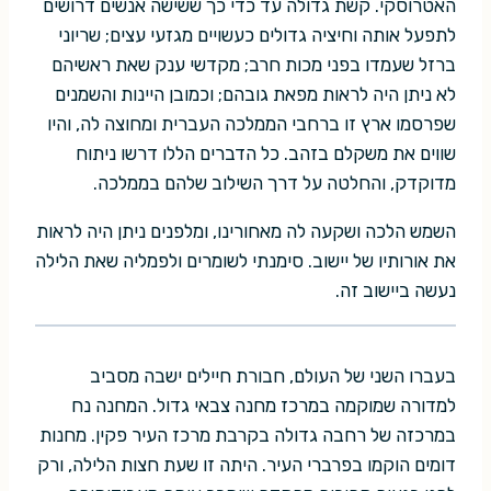
האטרוסקי. קשת גדולה עד כדי כך ששישה אנשים דרושים
לתפעל אותה וחיציה גדולים כעשויים מגזעי עצים; שריוני
ברזל שעמדו בפני מכות חרב; מקדשי ענק שאת ראשיהם
לא ניתן היה לראות מפאת גובהם; וכמובן היינות והשמנים
שפרסמו ארץ זו ברחבי הממלכה העברית ומחוצה לה, והיו
שווים את משקלם בזהב. כל הדברים הללו דרשו ניתוח
מדוקדק, והחלטה על דרך השילוב שלהם בממלכה.
השמש הלכה ושקעה לה מאחורינו, ומלפנים ניתן היה לראות
את אורותיו של יישוב. סימנתי לשומרים ולפמליה שאת הלילה
נעשה ביישוב זה.
בעברו השני של העולם, חבורת חיילים ישבה מסביב
למדורה שמוקמה במרכז מחנה צבאי גדול. המחנה נח
במרכזה של רחבה גדולה בקרבת מרכז העיר פקין. מחנות
דומים הוקמו בפרברי העיר. היתה זו שעת חצות הלילה, ורק