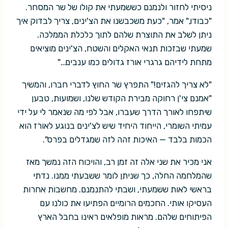
ניסיתי לחזור ולנמנם כששמעתי את קולו של שר המסחר.
"כבודו," אמר, "כעת משכבשנו את הצ'ינים, צריך לבדוק איך
ניתן לשלב את התוצרת שלהם לתוך כלכלת הממלכה.
שמעתי שבזכות תנאי האקלים והשטח, הצ'ינים מוציאים
מתחת לידיהם גרגרי אורז גדולים כמו ענבים…"
"לא צריך להגזים!" התפרץ שר החוץ לדברי חברו, והמשיך
"אמנם צי'ן רחוקה מבירת הקודש שלנו, ושמועות, טבען
שיתפחו לאורך הדרך שעברו, אבל לפי מה שנאמר לי על ידי
עמיתי השומרי, הייחוד היחיד שיש לצ'ינים בנוגע לאורז הוא
הכמות בלבד — האיכות זהה לזה שמגדלים בפרס".
אני מכיר את שני אלה זה זמן רב, והויכוח הזה נמשך מאז
שהמלחמה החלה, כך שניתן לומר ששבעתי ממנו. נדתי
בראשי לאות ששמעתי, ושבתי להתנמנם. מחשבות אחרות
העסיקו אותי. החכמים הרומיים הפתיעו את כולנו עם
הפיתוחים שלהם. מראות מופלאים ראינו בחבל הארץ