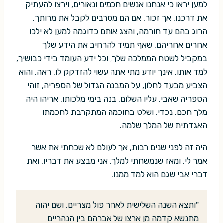
למען יראו כי אנחנו אנשים חכמים ונאורים, וירצו להעתיק
את דרכנו. אך זכור, אם הם מסרבים לקבל את מרותך,
הרוג בהם עד חורמה, והצג אותם כדוגמה למען לא ילכו
אחרים אחריהם. שאף תמיד להרחיב את הידע שלך
במקביל לשטח הממלכה שלך, וכל ידע העומד בידי כבושיך,
למד אותו. אינך יודע מתי אתה עשוי להזדקק לו. ראה, והוא
הצביע מבעד לחלון, על המבנה הגדול של הספריה, זוהי
הספריה שאבי, עליו השלום, בנה בימי מלכותו. אריהו היה
מלך חכם, נכדי, ושלט בחוכמה המתקרבת לחכמתו
האגדתית של המלך שלמה.
היה זה לפני שנים רבות, אך לעולם לא שכחתי את אשר
אמר לי, ומאז שנמשחתי למלך, אני מבצע את דבריו, ואת
דברי אבי שגם הוא למד ממנו.
"ותצא השנה השלישית לאחר פול מצריים, ושם יהוה
מתנשא קדמה מן ארצו של אברהם בין הנהריים