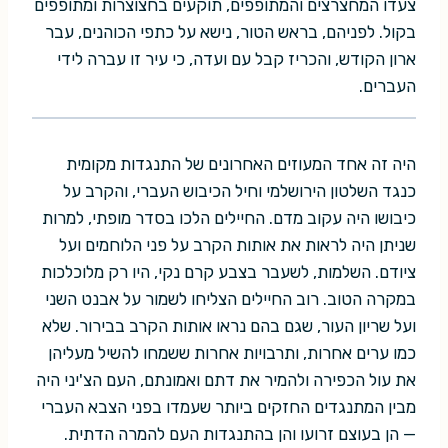
צעדו המחצרצים והמתופפים, תוקעים בחצוצרות ומתופפים
בקול. לפניהם, בראש הטור, נישא על כתפי הכוהנים, עבר
ארון הקודש, והכריז קבל עם ועדה, כי עיר זו עברה לידי
העברים.
היה זה אחד המעוזים האחרונים של התנגדות מקומית
כנגד השלטון הירושלמי וחיל הכיבוש העברי, והקרב על
כיבושו היה עקוב מדם. החיילים הלכו בסדר מופתי, למרות
שניתן היה לראות את אותות הקרב על פני הלוחמים ועל
ציודם. השלמות, לשעבר בצבע קרם נקי, היו רק מלוכלכות
במקרה הטוב. רוב החיילים הצליחו לשמור על אבנט השני
ועל שריון העור, שגם בהם נראו אותות הקרב בבירור. שלא
כמו ערים אחרות, ותרבויות אחרות ששמחו להשיל מעליהן
את עול הכפירה ולהמיר את דתם ואמונתם, העם הצ'יני היה
מבין המתנגדים החזקים ביותר שעמדו בפני הצבא העברי
— הן בעוצם זרועו והן בהתנגדות העם להמרה הדתית.