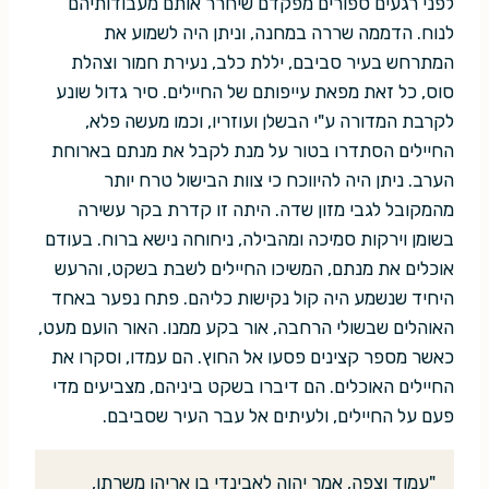
לפני רגעים ספורים מפקדם שיחרר אותם מעבודותיהם
לנוח. הדממה שררה במחנה, וניתן היה לשמוע את
המתרחש בעיר סביבם, יללת כלב, נעירת חמור וצהלת
סוס, כל זאת מפאת עייפותם של החיילים. סיר גדול שונע
לקרבת המדורה ע"י הבשלן ועוזריו, וכמו מעשה פלא,
החיילים הסתדרו בטור על מנת לקבל את מנתם בארוחת
הערב. ניתן היה להיווכח כי צוות הבישול טרח יותר
מהמקובל לגבי מזון שדה. היתה זו קדרת בקר עשירה
בשומן וירקות סמיכה ומהבילה, ניחוחה נישא ברוח. בעודם
אוכלים את מנתם, המשיכו החיילים לשבת בשקט, והרעש
היחיד שנשמע היה קול נקישות כליהם. פתח נפער באחד
האוהלים שבשולי הרחבה, אור בקע ממנו. האור הועם מעט,
כאשר מספר קצינים פסעו אל החוץ. הם עמדו, וסקרו את
החיילים האוכלים. הם דיברו בשקט ביניהם, מצביעים מדי
פעם על החיילים, ולעיתים אל עבר העיר שסביבם.
"עמוד וצפה, אמר יהוה לאבינדי בן ארִיהו משרתו,