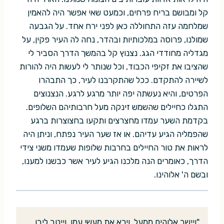
קל ומבושם בריח פרחים, וכמעט שאי אפשר היה להאמין
שמלחמה עזה התחוללה כאן לפני ירח אחד. על הגבעה
שמולנו, פרוסה במלכותיות ובהדר, נחה לה העיר פקין, על
מגדליה מחודדי הגג. נצנוץ קל בהמשך הדרך הסביר לי
שהציבו את זקיפי הכבוד, וכל שנותר לי לעשות היה להורות
לשיירה להתקדם. ככל שהתקרבנו לעיר, כך התבהרו
הפרטים, והיא נעשתה יפה יותר מרגע לרגע. הנצנוצים
התגלו כחיילים שהשמש זינקה מעל חרבותיהם השלופים.
בקדמת השער עמדו מחצרצים ותקעו בחצוצרות ברגע
שהפמליה הגיע עדיהם. או אז שער העיר נפתח, וניתן היה
לראות את טור החיילים בחרבות שלופות שעמדו משני צידי
הדרך, כאומרים הנה מלכנו הגיע לעיר אשר כבשנו למענו,
ובשם ה' אלוהינו.
"ויישב אלוהים ממעל, וירא את מעשי עמו, וייטב ליבו.