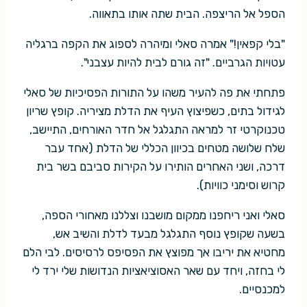
הספל אל הריצפה. הבית שתה אותו בתאווה.
"בלי קפאין!" אמרה סאלי ומיהרה לספוג את הקפה ברגליה
עטויות הגרביים. "זה גורם לבית להיות עצבני".
פתחתי את פה להעיר משהו על התורות הפסיכיות של סאלי
לגידול בתים, כשפיצוץ העיף את הדלת מציריה. קופץ שריון
טכנוקרטי זר למראה התגלגל אל חדר האורחים, התיישב,
שלח שלושה מטחים בכיוון הכללי של הדלת (אחד עבר
דרכה, ושני האחרים הותירו על הקירות סביבם בשר בית
קרוש וסימני כוויות).
סאלי ואני ריחפנו ממקום מושבנו וצללנו מאחורי הספה,
בשעה שקופץ נוסף התגלגל מבעד לדלת והשיב אש,
מחטיא את יריבו אך מפוצץ את הפסיפס לרסיסים. לבי הלם
לי בחזה, ויחד עם שאר האסוציאציות הנדושות שלי ירד לי
למכנסיים.