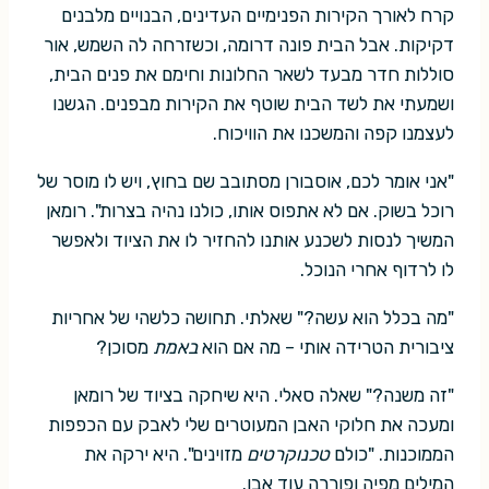
קרח לאורך הקירות הפנימיים העדינים, הבנויים מלבנים
דקיקות. אבל הבית פונה דרומה, וכשזרחה לה השמש, אור
סוללות חדר מבעד לשאר החלונות וחימם את פנים הבית,
ושמעתי את לשד הבית שוטף את הקירות מבפנים. הגשנו
לעצמנו קפה והמשכנו את הוויכוח.
"אני אומר לכם, אוסבורן מסתובב שם בחוץ, ויש לו מוסר של
רוכל בשוק. אם לא אתפוס אותו, כולנו נהיה בצרות". רומאן
המשיך לנסות לשכנע אותנו להחזיר לו את הציוד ולאפשר
לו לרדוף אחרי הנוכל.
"מה בכלל הוא עשה?" שאלתי. תחושה כלשהי של אחריות
ציבורית הטרידה אותי – מה אם הוא
באמת
מסוכן?
"זה משנה?" שאלה סאלי. היא שיחקה בציוד של רומאן
ומעכה את חלוקי האבן המעוטרים שלי לאבק עם הכפפות
הממוכנות. "כולם
טכנוקרטים
מזוינים". היא ירקה את
המילים מפיה ופוררה עוד אבן.