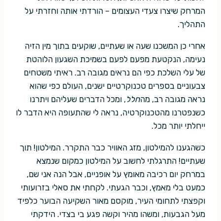
המרחק שיצרו צעדי העצומים – הורדתי אותה וחזרתי על
התהליך.
אחרי כן המשכנו שעה או שעתיים, שוקעים בתוך מין הזיה
נעימה, הנקטעת מפעם לפעם בשמיכת השגעון הלוהטת
של עלי השלכת כפי הם נראים מגובה רב. ראיתי משטחים
צבעוניים בספרים טכנוקרטיים ישנים, העולם כפי שהוא
נראה מגובה רב, מה
חלל
, ומכל הדברים שעליהם ויתרנו
כשנפטרנו מהטכנוקרטיה, נראה לי שהתעופה היא הדבר לו
ייחלתי יותר מכל.
כשהגענו להמילטון, מזג האוויר כבר התקרר. המילטון! תוך
שעתיים! התרגלתי לחשוב על המילטון כמקום שנמצא
במרחק יום רכיבה מאומץ על אופניים, אבל הנה אני שם,
כמעט בלי מאמץ, וכבר הגעתי. לקחתי את סאלי בזרועותי
וקפצתי לתחומי העיר, מוקסם מאור השקיעה הבוער כלפיד
מעל הגבעות, ומשהו מהיר וקשה פגע בי בצדי. הידקתי