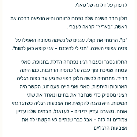
לדפוק על דלתה של סאלי.
חלון חדר השינה שלה נפתח לרווחה והיא הוציאה דרכה את
ראשה. "בארי?" קראה לעברי.
"כן", הרמתי את קולי, עננים של נשימה מעובה האפילו על
פניה אפופי השינה. "תני לי להיכנס – אני קופא כאן למוות".
החלון נסגר וכעבור רגע נפתחה הדלת בתנופה. סאלי
עטתה שמיכת פוך עבה על כתפיה הרחבות, כמו היתה
רדיד. מתחתיה לבשה חלוק רפוי שהגיע עד כפות רגליה
הארוכות והיחפות. סאלי ואני היינו פעם זוג. הקשר היה
רציני מספיק כדי שנחבר את בתינו ונאחד את שתי
המיטות. היא נהגה להקשית את אצבעות רגליה כשדגדגתי
אותה. נשארנו עדיין ידידים – לעזאזל, הבתים שלנו עדיין
צמודים זה לזה – אבל כבר שנתיים לא הִקְשַתִּי לה את
אצבעות הרגליים.