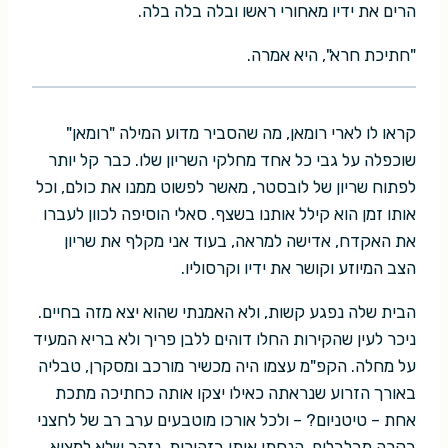
הרים את ידיו מאחורי ראשו ובלה בלה בלה.
"חתיכת חרא", היא אמרה.
קראו לו לארי רומאן, מה שהסביר מדוע המילה "רומאן"
שוכפלה על גבי כל אחד מחלקי השריון שלו. כבר קל יותר
לפתוח שריון של לובסטר, מאשר לפשוט ממנו את כולם, וכל
אותו זמן הוא קילל אותנו בשצף. סאלי הוסיפה לכוון לעברו
את האקדח, אדישה למראה, בעוד אני מקלף את שריון
הצב המיוזע וקושר את ידיו וקרסוליו.
הבית שלה נפגע קשות, ולא האמנתי שהוא יצא מזה בחיים.
ניכר לעין שהקירות החלו דוהים ללבן פריך ולא בריא המעיד
על מחלה. הקפ"מ עצמו היה מכשיר מורכב ומסקרן, טבליה
באורך הזרוע שנראתה כאילו יצקו אותה כחתיכה מתכת
אחת – טיטניום? – ולכל אורכו מוטבעים ערב רב של לחצני
בקרה מבלבלים. הנחתי אותו בזהירות, נזהר שלא למצוא