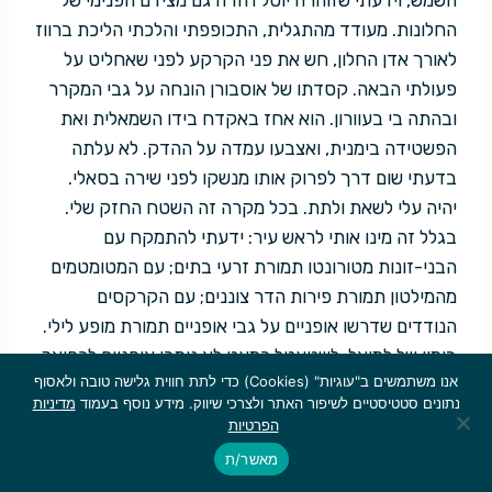
השמש, וידעתי שזוהרה יוטל חזרה גם מצידם הפנימי של
החלונות. מעודד מהתגלית, התכופפתי והלכתי הליכת ברווז
לאורך אדן החלון, חש את פני הקרקע לפני שאחליט על
פעולתי הבאה. קסדתו של אוסבורן הונחה על גבי המקרר
ובהתה בי בעוורון. הוא אחז באקדח בידו השמאלית ואת
הפשטידה בימנית, ואצבעו עמדה על ההדק. לא עלתה
בדעתי שום דרך לפרוק אותו מנשקו לפני שירה בסאלי.
יהיה עלי לשאת ולתת. בכל מקרה זה השטח החזק שלי.
בגלל זה מינו אותי לראש עיר: ידעתי להתמקח עם
הבני-זונות מטורונטו תמורת זרעי בתים; עם המטומטמים
מהמילטון תמורת פירות הדר צוננים; עם הקרקסים
הנודדים שדרשו אופניים על גבי אופניים תמורת מופע לילי.
בימיו של למואל, לשטעטל כמעט לא נותרו אופניים לרפואה
אנו משתמשים ב"עוגיות" (Cookies) כדי לתת חווית גלישה טובה ולאסוף
כשהגיע חודש מרץ, סחרו בכל היבול תמורת מוצרים
נתונים סטטיסטיים לשיפור האתר ולצרכי שיווק. מידע נוסף בעמוד
מדיניות
חיוניים. בתום השנה הראשונה שלי כראש העיר, היה עלינו
הפרטיות
לגדל אסם נוסף ולתלות ווים לכל אורך קורות התקרה כדי
מאשר/ת
לתלות עליהם את עודפי האופניים שלנו. אשא ואתן עם