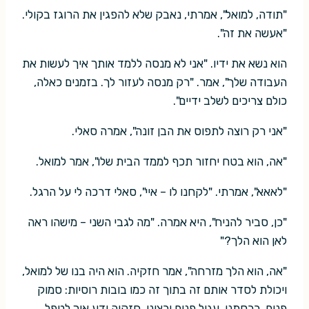
"תודה, למואל", אמרתי, נאבק שלא להפגין את הרוגז בקולי.
"אעשה את זה".
הוא נשא את ידיו. "אני לא מנסה ללמד אותך איך לעשות את
העבודה שלך", אמר. "רק מנסה לעזור לך. בזמנים כאלה,
כולם צריכים לשלב ידיים".
"אני רק רוצה לתפוס את הבן זונה", אמרה סאלי.
"אה, הוא בטח יחזור תכף לממד הבית שלו", אמר למואל.
"לאאא", אמרתי. "לקחנו לו – איי", סאלי דרכה לי על הרגל.
"כן, סביר להניח", היא אמרה. "מה לגבי השני – מישהו ראה
לאן הוא הלך?"
"אה, הוא הלך מזרחה", אמר חזקיה. הוא היה בנו של למואל,
ויכולת לסדר אותם זה בתוך זה כמו בובות רוסיות: סמוק
פנים, כרסתני, עגול פנים ורציני. חזקיה ידע איך לטפל