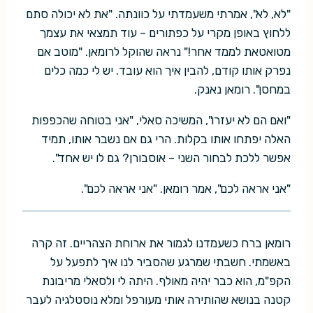
"לא, לא", אמרתי משעמדתי על כוונתה. "את לא יכולה סתם
ללחוץ באופן מקרי על כפתורים – עוד תמצאי את עצמך
מטואטאת לממד אחר!" נראה שהוקל לרומאן. "מוטב אם
נפרק אותו קודם, להבין איך הוא עובד. יש לי כמה כלים
במחסן". רומאן נאנק.
"ואם הם לא יעזרו", המשיכה סאלי, "אני בטוחה שהכפפות
האלה יפתחו אותו בקלות. הרי גם אם נשבר אותו, תמיד
אפשר ללכת לבחור השני – אוסבורן? גם לו יש אחד".
"אני אראה לכם", אמר רומאן. "אני אראה לכם".
רומאן ברח כשעמדנו לגמור את ארוחת הצהריים. זה קרה
באשמתי. חשבתי שמרגע שהסביר לנו איך לתפעל על
הקפ"מ, הוא כבר יהיה מאולף. היתה לי ולסאלי מריבונת
קטנה בנושא שהותירה אותי מעורפל ומלא נוסטלגיה לעבר