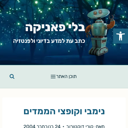
Ski
t
conten
בלי פאניקה
פתח סרגל נגישות
כתב עת למדע בדיוני ולפנטזיה
תוכן האתר
נימבי וקופצי הממדים
מאת:
קורי דוקטורוב
24 בנובמבר 2004