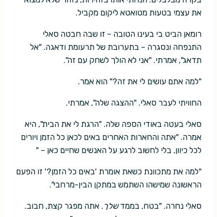
את עצמי בטעות מטואטא ליקום מקביל.
רומאן הביט בי בעינו הטובה – זו שבה חבטה סאלי
התנפחה ונסגרה – בתערובת של תרעומת ודאגה. "אל
תדאג", אמרתי. "אני לא הולך לשחק עם זה".
"למה אתם עושים לי את זה?" הוא אמר.
החוויתי לעבר סאלי. "ההצגה שלה", אמרתי.
סאלי בעטה באודי הספה שלה. "הרגת לי את הבית", היא
אמרה. "אתה והחארות האחרים באים לכאן כל הזמן ויורים
לכל כיוון, בלי לחשוב לרגע על האנשים שחיים כאן – "
"למה את מתכוונת כשאת אומרת 'באים כל הזמן?' זו הפעם
הראשונה שמישהו השתמש במתקן הבין-מרחבי".
סאלי נחרה. "בטח, בממד
שלך
. אתה מפגר קצת, חבוב.