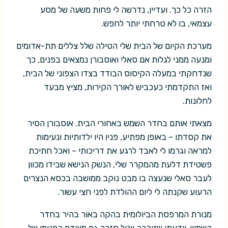
הזרה כל כך. ועדיין, נדרשה לי פחות משעה של מסע
עצמאי, בו לא טרחתי יותר לחפש.
מערכת הקיום של הבית שלי הטילה שלל צללים תת-אדומים
ומנעה ממני לגלות אם סאלי ואוסבורן נמצאים בפנים, כך
שנדחקתי במעלה הקיסוס הבודד בצדו הצפוני של הבית,
ואז התקדמתי כעכביש לאורך הקירות, מציץ מבעד
לחלונות.
מצאתי אותם בחדר השמש באחורי הבית. אוסבורן הסיר
את קסדתו – באופן מפתיע, פניו היו ילדותיות ונעימות
למראה וגרמו לי לאבד לרגע את דריכותי – ואכל חתיכת
פשטידת דלעת מהמקרר שלי, הנשק הנישא שבידו מכוון
לעבר סאלי שנעצה בו מבט נוקב ממושבה בכסא הנצרים
הרעוע שקנתה לי ליום ההולדת לפני חצי עשור.
מנורת המרפסת הביולומית בהקה באור בהיר בחדר