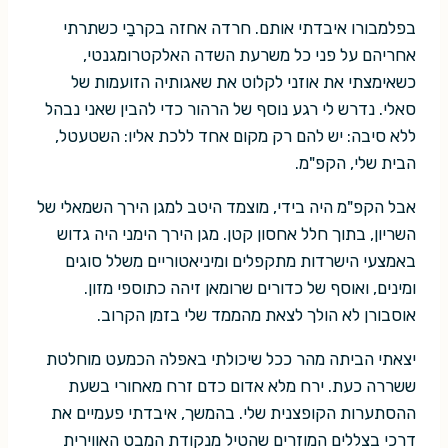
בפלמבורו איבדתי אותם. חרדה אחזה בקרבַי כשתרתי
אחריהם על פני כל משרעת השדה האלקטרומגנטי,
כשאימצתי את אוזני לקלוט את שאגותיה הזועמות של
סאלי. נדרש לי רגע נוסף של הרהור כדי להבין שאני נבהל
ללא סיבה: יש להם רק מקום אחד ללכת אליו: השטעטל,
הבית שלי, הקפ"מ.
אבל הקפ"מ היה בידי, מוצמד היטב למגן הירך השמאלי של
השריון, בתוך חלל אחסון קטן. מגן הירך הימני היה גדוש
באמצעי הישרדות מתקפלים ומיניאטוריים משלל סוגים
ומינים, ואוסף של כדורים שרומאן זיהה כתוספי מזון.
אוסבורן לא הולך לצאת מהממד שלי בזמן הקרוב.
יצאתי הביתה מהר ככל שיכולתי באפלה הכמעט מוחלטת
ששררה כעת. ירח מלא אדום כדם זרח מאחורי בשעת
ההסתערות הקופצנית שלי. בהמשך, איבדתי פעמיים את
דרכי בצללים המוזרים שהטיל מנקודת המבט האווירית