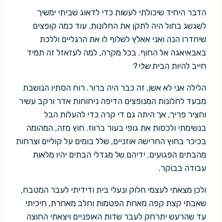
הדבר היחיד שיכולתי לעשות כדי לדאוג שביתי ימשיך
לשגשג בחול היה לתקן את החלונות. עוד כמה קופצים
שיחדרו הנה ואני אאלץ לשלוף לו את הרגליים וללכת
באבאיאגה אל החוף. בכל מקרה, למה לעזאזל זה תמיד
חייב להיות הבית
שלי
?
הלילה אני לא אשן, זה כבר היה ברור. רוח הסתיו הנושבת
מבעד לחלונות המנופצים הדיפה ניחוחות אדר ורקב עשיר
וחציר פריך, אך היתה גם די קרה כדי להעלות הבל
בנשימתי ולכסות את גופי בעור ברווז. חוץ מזה, המהומה
בכיכר בחוץ החרישה אוזניים, שלל בומים על קוליים וצרחות
מהבתים הפגועים. ידיהם של מגדלי הבתים יהיו מלאות
עבודה בבוקר.
ולכן מצאתי לעצמי חלוק ונעלי בית ודידיתי לעבר המטבח,
שאבתי קצת קפה מאחת הפטמות וחלב מאחרת, חיכיתי
עד שהרעש יתרחק לעבר שדות האופניים ויצאתי החוצה