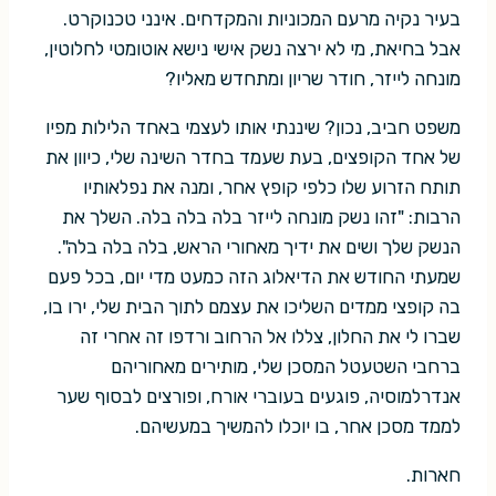
בעיר נקיה מרעם המכוניות והמקדחים. אינני טכנוקרט.
אבל בחיאת, מי לא ירצה נשק אישי נישא אוטומטי לחלוטין,
מונחה לייזר, חודר שריון ומתחדש מאליו?
משפט חביב, נכון? שיננתי אותו לעצמי באחד הלילות מפיו
של אחד הקופצים, בעת שעמד בחדר השינה שלי, כיוון את
תותח הזרוע שלו כלפי קופץ אחר, ומנה את נפלאותיו
הרבות: "זהו נשק מונחה לייזר בלה בלה בלה. השלך את
הנשק שלך ושים את ידיך מאחורי הראש, בלה בלה בלה".
שמעתי החודש את הדיאלוג הזה כמעט מדי יום, בכל פעם
בה קופצי ממדים השליכו את עצמם לתוך הבית שלי, ירו בו,
שברו לי את החלון, צללו אל הרחוב ורדפו זה אחרי זה
ברחבי השטעטל המסכן שלי, מותירים מאחוריהם
אנדרלמוסיה, פוגעים בעוברי אורח, ופורצים לבסוף שער
לממד מסכן אחר, בו יוכלו להמשיך במעשיהם.
חארות.