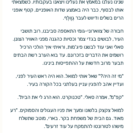
שנינו נעלנו במאמץ את נעלינו ויצאנו בעקבותיו. כשמצאתי
אותו לבסוף, כבר היה באמצע שדות האופניים, קטף אופני
הרים בשלים ודיווש לעבר גְוֶולְף.
חבורה של צווארוני-גומי התאספה סביבנו, רוב תושבי
העיר, לבושים בגדי צמר וכסיות כהגנה מפני האוויר הצונן.
סאלי ואני עוד לבשנו פיג'מות, וראיתי איך הולכי הרכיל
רושמים את הדברים בזכרונם. עד בוא הערב רשת הבתים
תבער מרוב חדשות על ההתפייסות בינינו.
"מי זה היה?" שאל אותי למואל. הוא היה ראש העיר לפני,
ועדיין אהב להפגין עניין בעלתני בכל הקורה בעיר.
"קפ"מ", אמרה סאלי. "טכנוקרט. הוא הרג לי את הבית".
למואל צקצק בלשונו ומעך את פניו העגולים והסמוקים. "רע
מאוד. גם הבית של משפחת בקר. בארי, מוטב שתשלח
מישהו לטורונטו להתמקח על עוד זרעים".