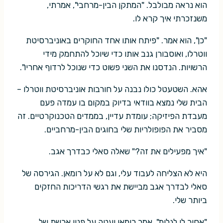
הוא נראה מבולבל. "המתקן הבין-מרחבי", אמרתי,
משנזכרתי איך קרא לו.
"כן", הוא אמר. "פיתח אותו אחד החוקרים באוניברסיטת
ווטרלו, ואוסבורן גנב אותו כדי שיוכל להתחמק מידי
הרשויות. הנדסנו את השני פשוט כדי שנוכל לרדוף אחריו".
אהא. השטעטל כולו נבנה על חורבות אוניברסיטת ווטרלו –
הבית שלי נמצא בוודאי בדיוק במקום בו עמדה פעם
מעבדת הפיזיקה; עומדת עדיין, בממדים הטכנוקרטיים. זה
מסביר את הפופולריות שלי בחוגים הבין-מרחביים.
"איך מפעילים את זה?" שאלה סאלי כבדרך אגב.
היא לא הצליחה לעבוד עלי, וגם לא על רומאן. הגירסה של
סאלי לבדרך אגב מביישת את רגשי הדריכות החזקים
ביותר שלי.
"אסור לי לגלות", אמר רומאן ועטה על פניו ארשת של