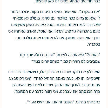
כבר חודשים שמתעופפים לנו כאן קופצים".
"את משקרת", הוא אמר. סאלי הביט בו בקור. יכולתי לומר
לו שלא מנצחים ככה בוויכוח עם סאלי. מעולם לא מצאתי
שום
דרך לנצח אותה בוויכוח, אבל לא היה ספק שאין שום
טעם בהכחשה גורפת. "תראי, אני שוטר. האדם שאחריו אני
רודף הוא פושע מסוכן. אם לא אתפוס אותו, כולכם תהיו
בסכנה".
"באמת?" היא אמרה לאיטה. "סכנה גדולה יותר מזו
שמציבים לנו חארות כמוך כשהם יורים בנו?"
הוא בלע את רוקו. מופשט מהשריון שלו, כשהוא לובש לבנים
הייטקיים ותו לא, כעת באמת התחיל לפחד. "אני רק מבצע
את תפקידי. לאכוף את החוק. שניכם לא יודעים לאיזו מין
צרה הכנסתם את עצמכם. אני רוצה לדבר עם הממונה".
כחכחתי בגרוני. "השנה זה אני. אני ראש העיר".