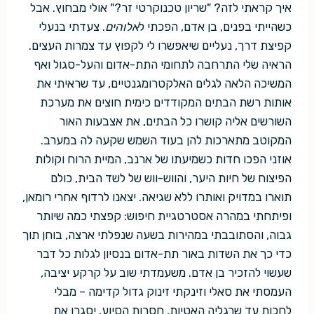
איך קראתי לזה? "שריון טכנוקרטי זר?" אולי מבחוץ. אבל
כשהייתי בפנים, בן אדם, הפכתי ל
אלוהים
. צעדתי בנעלי
קפיצת דרך, נעליים שיאפשרו לי לקפוץ עד צמרות העצים.
הראיה שלי התרחבה לתחומי התת-אדום והעל-סגול ואף
המשיכה הלאה לגלים האלקטרומגנטיים, עד שראיתי את
אותות רשת הבתים המקודדים כימית חוצים את מערכת
השורשים אליה קושרו כל הבתים, את אצבעות האור
המקוטב מתארכות להן בעוד השמש שקעה לה במערב.
אוזני הפכו חדות כשמיעתו של ארנב, המיית הרוח וקולות
הפיצוח של חיות היער, והווש-ווש של לשד הבית, כולם
תוארו במדויק ואותרו ללא שגיאה. יצאנו לרדוף אחרי רומאן,
ופיתחתי במהרה אסטרטגיית חיפוש: קפצתי כמה שיותר
גבוה, והסתובבתי במהירות בשעה שנפלתי ארצה, בוחן תוך
כדי כך את השדות באור תת-אדום בנסיון לגלות כל דבר
שעשוי להזכיר בן אדם. משעמדתי שוב על קרקע יציבה,
העמסתי את סאלי וזינקתי זינוק גדול קדימה – מבלי
לחכות עד שרגליה האטיות, חסרות הסיוע, יסגרו את