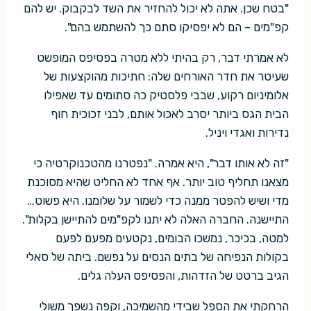
"בטח שכן. אתה לא יכול להחזיר את השד לבקבוק. יש להם
קפ"מים – הם לא יפסיקו סתם כך להשתמש בהם".
לא אמרתי דבר, רק בהיתי ללא מטרה בפסיפס המופשט
שעיטר את חדר האורחים שלה: חתיכות מהוקצעות של
אלומיניום רקוע, שבבי פלסטיק כה סתומים עד שאפילו
הבית הגס ביותר יסרב לאכול אותם, לבני זכוכית חוף
נדירות ואגדי ויניל.
"זה לא אותו דבר", היא אמרה. "נפטרנו מהטכנוקרטיה כי
מצאנו תחליף טוב יותר. אף אחד לא החליט שהיא מסוכנת
מדי ושיש להפטר ממנה כדי לשמור על שלומנו. היא פשוט…
התיישנה. החברה האלה לא יתנו לקפ"מים להתיישן בקלות".
למטה, בכיכר, נמשכו הבומים, נקטעים מפעם לפעם
בקולות הנפיחה של בתים הנסים על נפשם. ביתה של סאלי
הגיב ברטט של הזדהות, והפסיפס העלה גלים.
הרחקתי את הספל שבידי מהשמיכה, וקפה נשפך משולי