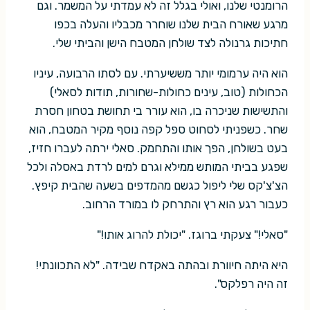
הרומנטי שלנו, ואולי בגלל זה לא עמדתי על המשמר. וגם
מרגע שאורח הבית שלנו שוחרר מכבליו והעלה בכפו
חתיכות גרנולה לצד שולחן המטבח הישן והביתי שלי.
הוא היה ערמומי יותר מששיערתי. עם לסתו הרבועה, עיניו
הכחולות (טוב, עינים כחולות-שחורות, תודות לסאלי)
והתשישות שניכרה בו, הוא עורר בי תחושת בטחון חסרת
שחר. כשפניתי לסחוט ספל קפה נוסף מקיר המטבח, הוא
בעט בשולחן, הפך אותו והתחמק. סאלי ירתה לעברו חזיז,
שפגע בביתי המותש ממילא וגרם למים לרדת באסלה ולכל
הצ'צ'קס שלי ליפול כגשם מהמדפים בשעה שהבית קיפץ.
כעבור רגע הוא רץ והתרחק לו במורד הרחוב.
"סאלי!" צעקתי ברוגז. "יכולת להרוג אותו!"
היא היתה חיוורת ובהתה באקדח שבידה. "לא התכוונתי!
זה היה רפלקס".