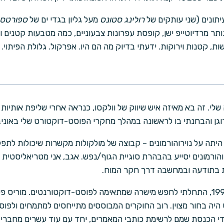
תונים (שני עותקים של
רולינג סטונס
מעל גליון בגדי ים של
ספורטס 
ותר מרדיוטייפ ישן, קופסת עפרונות צבעוניים, כמה מטבעות קטנים ו
ת, קטנות וירוקות. ידעתי בדיוק מה הם היו. אפרקול. גלולת הפיתוי.
לי. זה בא מאיזה איש שיווק של וולקסו, כנראה אחרי שליפת אותיות
וגן והבחנתי בו לראשונה במהלך מחקרי הפוסט-דוקטורט שלי באוניב
יתה על נוירוהורמונים – קבוצה של מולקולות מקשרות שיכולות לתפקד
רוהורמונים יסייע בהבהרת סוגיית הגוף/נפש. אגב, אני מטריאליסטית 
ת בתודעה ובמחשבה דרך חקר המוח.
כשקיבלתי את התואר בשנת 1997, התחלתי לחפש מישרה שמתאימה לפוסט-דוקטורנטים. מו
ס היה בחור מצוין. רוב החוקרים המבוססים מתייחסים למתמחים ולפ
די הכנסת שמם לרשימת כותבי המאמרים, יחד עם עוד עשרים מחברי הצ