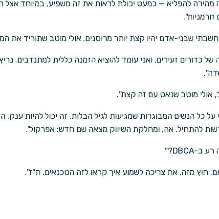
יגה מהירה להפליא — כמעט יכולת לראות את זה משפיע, במיוחד אצל 
חרמניות".
שבתי שבני-אדם יהיו קצת יותר מרוסנים. אולי מוטב שתוריד את המי
לה של כדורים זעירים, ואני עומד להוציא הזמנה כללית למתנדבים. נרי
דה".
, אולי מוטב שנאט עם זה קצת".
ל כל הנשים המבוגרות שמגיעות לגיל הבלות. זה יכול להיות ענק. 
שות להתחיל. אה, ומחלקת השיווק מצאה שם חדש: אפרקול".
-DBCA?"
. חוץ מזה, את צריכה לשמוע איך קראו לזה הטכנאים. ת"ז".