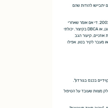
 יתביישו להודות שהם
אם אתם רוצים את כל הסיפור, תוכלו לקרוא את המאמר שלי מתוך "סיינטיפיק אמריקן" של נובמבר 2002. די אם אומר שאחרי
שלוש או ארבע שנות עבודה וחמישים או ששים חולדות מתות, היתה לי מולקולה. דיבוטיל קטכולאנדרוגן, או DBCA בקיצור. יכולתי
ות אוזניים, קיעור הגב
 מעבר לקיר בטון. אפילו
דיים בכנס בגורדון".
לק מצוות שעובד על הטיפול