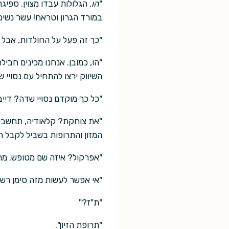
"
הו
, הגלולות עבדו מצוין. ספ
במורד הגרון וטראח! עשר נשים 
"כך זה פעל על החולדות, אבל ח
"הו, כמובן. אנחנו מכינים חבי
השיווק ירצו להתחיל עם נסויי ש
"כל כך מוקדם נסויי שדה? דייב
"את צוחקת? קלאודיה, תחשבי ע
המזון והתרופות בשביל לקבל ר
"אפרקול? איזה שם מטופש. מה רע ב
"אי אפשר לעשות מזה סימן רשום
"ת"ז?"
"תרופת הזיון".