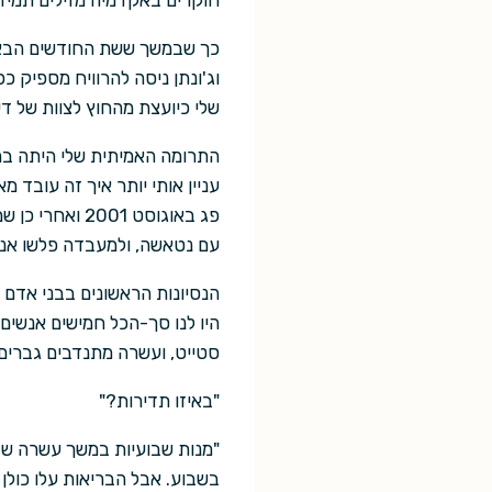
חוקרים באקדמיה מזילים תמיד 
כך שבמשך ששת החודשים הבאים 
וג'ונתן ניסה להרוויח מספיק 
שלי כיועצת מהחוץ לצוות של די
פג באוגוסט 1
עם נטאשה, ולמעבדה פלשו אנש
היו לנו סך-הכל חמישים אנשים.
סטייט, ועשרה מתנדבים גברים. חצי
"באיזו תדירות?"
"מנות שבועיות במשך עשרה שב
בשבוע. אבל הבריאות עלו כולן