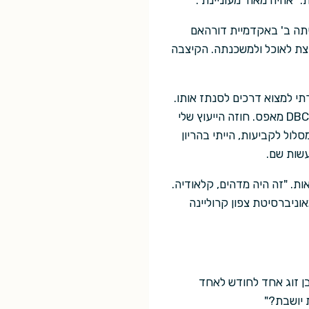
 "אהיה מאוד מעוניינת".
יתה ב' באקדמיית דורהאם
צת לאוכל ולמשכנתה. הקיצבה
י היתה בתחילת הפרוייקט. הראיתי לדייב ולקבוצה שלו איך להפיק DBCA, ועזרתי למצוא דרכים לסנתז אותו.
עניין אותי יותר איך זה עובד מאשר מבנה המולקולה, אבל אנשי וולקסו היו צריכים למצוא איך ליצור DBCA מאפס. חוזה הייעוץ שלי
 מסלול לקביעות, הייתי בהריון
שות שם.
דווח לי על התוצאות. "זה היה מדהים, קלאודיה.
וניברסיטת צפון קרוליינה
ן זוג אחד לחודש לאחד
 יושבת?"