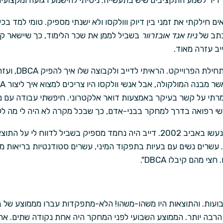
ריר לשמע התקציבים שיש בתעשייה. ניסיתי להישמע רגועה ומקצועית.
חילקתי את זמני בין דיוק ווולקסו ולא ישנתי מספיק. טומי למד בכ
ככתב של
ניוז אנד אובזרוור
בשביל לממן את שכר הלימוד, כך שיישאר ק
יב עזרה מאוד.
התרומה האמיתית של
200 ואחרי כן שמרתי על קשר בעיקר באמצעות דואר אלקטרוני. חיפשתי עבודה עם
י רפואה בדרך למחקר בבני-אדם, כך שבכל מקרה לא היה לי מה לע
הנסיונות הראשונים בבני אדם נעשו באביב 2002. דייב היה נחמד מספיק בשביל ל
 עשרים נשים עם בעיות בתפקוד המיני, עשרים סטודנטיות בריאות מא
 מהם קיבלו DBCA".
ועות. והתוצאות היו משהו-משהו! הלא-מתפקדות עברו מממוצע של ב
 הרבה יותר. הממוצע השבועי לפני המחקר היה אחת נקודה שתים. את