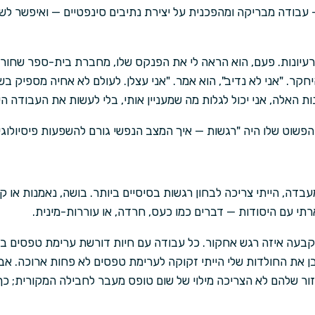
עבודה מבריקה ומהפכנית על יצירת נתיבים סינפטיים — ואיפשר ל
רעיונות. פעם, הוא הראה לי את הפנקס שלו, מחברת בית-ספר שחורה
קר. "אני לא נדיב", הוא אמר. "אני עצלן. לעולם לא אחיה מספיק בש
 האלה, אני יכול לגלות מה שמעניין אותי, בלי לעשות את העבודה ה
שוט שלו היה "רגשות — איך המצב הנפשי גורם להשפעות פיסיולוגיות
בדה, הייתי צריכה לבחון רגשות בסיסיים ביותר. בושה, נאמנות או קינ
תי עם היסודות — דברים כמו כעס, חרדה, או עוררות-מינית.
קבעה איזה רגש אחקור. כל עבודה עם חיות דורשת ערימת טפסים באו
ן את החולדות שלי הייתי זקוקה לערימת טפסים לא פחות ארוכה. אבל
זור שלהם לא הצריכה מילוי של שום טופס מעבר לחבילה המקורית; כ