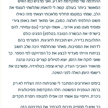
ההחלמה שלי מתקדמת לא רע, ואני מרגיש כמו האיש
המאושר ביותר בעולם. קשה לי להאמין שתלשתי לעצמי את
הלב, שמתי במקומו תחליף מלאכותי ויצאתי מזה כאילו
פשוט החלפתי חולצה. כמובן, אני מתאר זאת באופן ציורי
ומוסיף מעט מגע אירוני… אשתי וקרוביי (וגם עמיתיי, להם
בישרתי את הבשורה הטובה בטלפון) הפגינו כולם
התלהבות נדירה, ויש תוכניות לחגיגות. הפצרתי בהם
לדחות את המסיבות, מאחר שהחלמתי הינה שלב חשוב
בניתוח והייתי מעדיף לבצע את כל הפרויקט לפי הספר. כך
שאני לוקח את הזמן, יוצא לטיולים קצרים בגינה ונהנה
מהאוויר האביבי העדין, קורא וצופה בטלוויזיה, ומשרבט את
רישומי היומן האלה לפני השינה.
בימים האחרונים הסתבר לי שהניתוח הזה הצליח לא רק
ברמה הגופנית הפשוטה: חלה התקדמות פסיכולוגית
ניכרת, ויחסיי עם אשתי זכו אפילו לתנופה חסרת תקדים.
כך שיש לי מספיק סיבות להכתיר את הפרויקט הזה