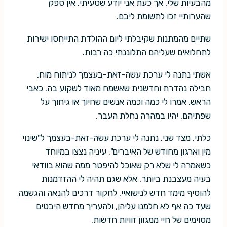
מהבעיות שלי, אך כעת אני יודע שטעיתי. אין ספק
שהערותיי זכו לתשומת ליבם.
שתיים מהמתנות שקיבלתי ליום ההולדת התייחסו ישירות
לתחלואים שעליהם התלוננתי כה רבות.
אשתי נתנה לי ערכת עשה-זאת-בעצמך לניתוח מוח,
חבילה נהדרת וחדשנית שאשמח מאוד לשקוע בה. כאבי
הראש, אמרו לי כמה וכמה אנשים שחיוך או גיחוך על
שפתיהם, יהיו במהרה נחלת העבר.
כלתי, מצד שני, נתנה לי ערכת עשה-זאת-בעצמך ל"שינוי
מין וארגון מחודש של האיברים". עיניה נצצו במיוחד
כשאמרה לי שלא רק שאוכל להיפטר ממה שהוא בוודאי
בעיה מעצבנת ביותר, אלא שגם תהיה לי ההזדמנות
להוסיף מימד חדש לנישואיי, לחקור דרכים להנאה והגשמה
שעד כה אף לא חלמנו עליהן, ולהעריך מחדש היבטים
מסוימים של חיי ממגוון זוויות חדשות.