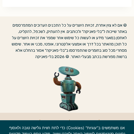
© אם לא צוין אחרת, זכויות היוצרים על כל התכנים הערוכים המתפרסמים
באתר שייכות ל"בלי פאניקה" ולכותבים. אין להעתיק, לשכפל, להקליט,
לאחסן במאגר מידע או לעשות כל שימוש אחר שמפר את זכויות היוצרים על
כל תוכן מהאתר בכל דרך או אמצעי אלקטרוני, אופטי, מכני או אחר. שימוש
מסחרי מכל סוג בחומרים שהתפרסמו ב"בלי פאניקה" אסור בהחלט אלא
ברשות מפורשת בכתב מבעלי האתר. © 2026 בלי פאניקה
אודות
|
הצהרת נגישות
|
מדיניות פרטיות
|
צרו קשר
אנו משתמשים ב"עוגיות" (Cookies) כדי לתת חווית גלישה טובה ולאסוף
נתונים סטטיסטיים לשיפור האתר ולצרכי שיווק. מידע נוסף בעמוד
מדיניות