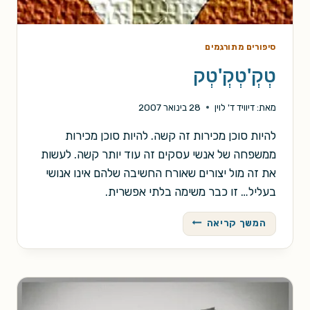
סיפורים מתורגמים
טְקְ'טְקְ'טְק
מאת:
דיוויד ד' לוין
28 בינואר 2007
להיות סוכן מכירות זה קשה. להיות סוכן מכירות
ממשפחה של אנשי עסקים זה עוד יותר קשה. לעשות
את זה מול יצורים שאורח החשיבה שלהם אינו אנושי
בעליל… זו כבר משימה בלתי אפשרית.
טְקְ'טְקְ'טְק
המשך קריאה