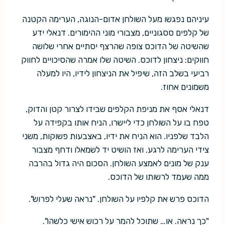
עיניהם נפגשו מעל השולחן אדום-הנוגה, הערימה הקטנה
של קלפים ססגוניים, מצבורי מוני ההימורים. דנאלי ידע
שהשיטה של הדוכס צופה שהרצף יסתיים אחרי שלושה
חווקים: ניצחון לדוכס. השיטה שלו אמרה שהסיכויים לחווק
רביעי בשלב הזה, שיפיל את הניצחון לידיו, היו למעלה
משמונים אחוז.
דנאלי אסף את מניפת הקלפים שבידו לצרור קטן והדוק,
טפח בו על השולחן כדי ליישרו, הניח אותו בקפידה על
הלבד שלפניו. הוא הניח את ידיו, באצבעות פשוקות, משני
צידי הערימה לרגע. ואז הושיט יד לשמאלו ודחף מצבור
ענק של מונים לאמצע השולחן. הסכום היה גדול בהרבה
ממה שעמד לרשותו של הדוכס.
הדוכס פרש את קלפיו על השולחן. "נראה שעלי לפרוש".
"כך נראה. או… שתוכל להמר על רכוש אישי כלשהו".