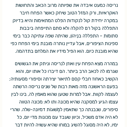
נריסה כמעט איבדה את שפיותה מרוב הכאב והתחושות
האקראיות, ורק המזל הטוב שיחק כאשר הפחח חיבר
במקרה יחידת קול לנקודות הפלט המתאימות והיא בדיוק
התפללה בקול רם להקלה ולא סתם התייפחה ביבבות
סתומות – התפללה בנִיהוֹן, שהיתה שפה עתיקה כבר בימי
ספינות הציפורים, אבל עדיין נותרה מובנת בימי הפחח כפי
שהיא מובנת כיום. הוא הפיל מידיו את המלחם בתדהמה.
במהרה מצא הפחח עין ואוזן לנריסה וניתק את הגשושים
שגרמו לה לכאב הרב ביותר. הם דיברו כל אותו יום, והוא
הקשיב כאחוז חבלי קסם לתיאור יצירתה וסיפורי מסעותיה;
בפעם הראשונה מזה מאות רבות של שנים נריסה הרשתה
לעצמה לקוות. אבל למרות שטען שהוא מאמין לה, בינו לבין
עצמו הגיע למסקנה שהיא מכונה ותו לא: מכונה הטווה
סיפורים, שנבנתה כך שתאמין למְשׁוּגוֹת דמיונה-שלה. שהרי
לא היה אדם משכיל, וכיוון שעבד עם מכונות מדי יום, כל
ימיו, לא היה מסוגל להשיג במוחו שהיא עשויה להיות דבר