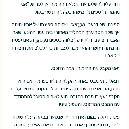
חזו. עליו להשלים את העלאת ההימור, או לפרוש. "אני
מהמר על ספינתי". מישהו בקהל התנשף בקול.
ספינתו של דנאלי,
הכַּרְכּוֹם
, שהיתה ספינתו של אביו, היתה
אך שלד חסר ערך המחליד מאחורי בית אמו. ההינע ושאר
האביזרים עברו לידיו של מלווה כספים מגַסְפָּרָה. אם יפסיד,
תרמיתו תיחשף והוא יימכר לעבדות כדי לשלם את חובותיו
של אביו.
"אני מקבל את ההימור", אמר הדוכס.
דנאלי נעץ מבט באחורי הקלף העליון בערמה. אם הוא
חווק, הרי שניצח. אחרת, הפסיד. הילד הקטן המצויר על גב
הקלף נעץ בו מבט בחזרה. הוא לא היה מסוגל להתמודד
עם המבט המודפס, והשפיל עיניו.
עינו נתקלה במונה אחד ויחיד שנשאר במקרה על השולחן
לפניו, ודחף מטורף אחז בו. הוא הניח את האצבע המורה