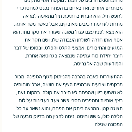
מן המחסנים הרבים של המלך, מוקפת אלף מתקנים
מבותרים אחרים. ואז בא יום בו הפחח נכנס למחסן כדי
לחפש תיל. הוא הבחין בחתיכת תיל מתאימה למראה
מתחת לערימת רכיבים מאובקים, אבל כאשר משך אותה,
הוא מצא לפניו עצם עגול משונה שעורר את סקרנותו. הוא
אסף אותו חזרה לשולחן העבודה שלו, ושם חקר את
המגעים והחיבורים, אמצעי הקלט והפלט, ובסופו של דבר
חיבר יחידת כוח עתיקה שנמצאה בגרוטאה אחרת,
והמודעות שבה אל נריסה.
ההתעוררות כאבה בהרבה מהניתוק מגוף הספינה. מבול
מרקמים וצבעים צורמניים הציף את חושיה, אבל צווחותיה
לא נשמעו כיוון שהפחח לא חיבר את קולה. במקום זאת,
רצף אותיות ומספרים חסרי פשר צעד בעדינות על לוח
תצוגה קטן. המראה ריתק את הפחח, והוא נשאר ער כל
הלילה כולו, גישש וחיטט, ניסה להבין מה בדיוק טבעה של
המכונה שגילה.