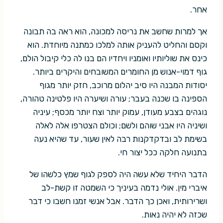
אחר.
אך למרות שחשב את נריסה למכונה, הוא ראה בה תבונה
וקסם והחליט להעניק אותה למלכו כמתנה מיוחדת. הוא
כינס את שוליותיו ואומניו ויחדיו הם בנו לה כלי קיבול הולם,
גוף דמוי-אנוש מן החומרים המשובחים והיקרים ביותר.
יסודות המבנה היו סיב יהלום מרוכב, חזק יותר מגוף
הספינה בו שכנה בעבר; עורה ושיערה היו פלטינה טהורה,
נוגהים בצבע מעודן, עמוק יותר וצח יותר מכסף; עיניה
ושיניה היו אבני שוהם ולשם; וכולם הצטרפו אלה לאלה
בשימת לב ובדקדקנות רבה לאין שעור, עד שהיא נעה
בתנועה חלקה ככל יצור חי.
הדבר היחיד שלא עשה היה לספק לגוף שמץ כלשהו של
איברי מין. אולי נדמה בעיניך כי השמטה זו קשת-לב
ושרירותית, ואכן כך הדבר. אבל אנשי זמנו חשבו כי דבר
שכזה לא יהיה נאות.