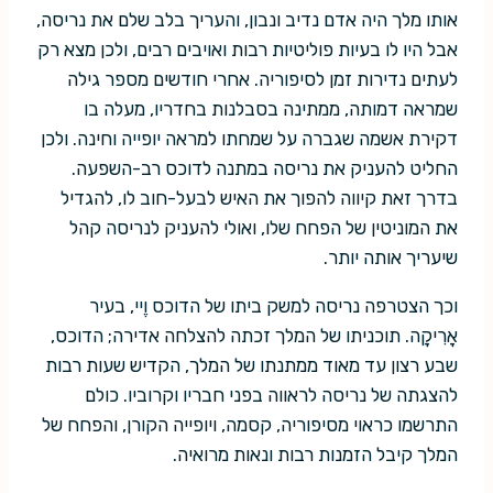
אותו מלך היה אדם נדיב ונבון, והעריך בלב שלם את נריסה,
אבל היו לו בעיות פוליטיות רבות ואויבים רבים, ולכן מצא רק
לעתים נדירות זמן לסיפוריה. אחרי חודשים מספר גילה
שמראה דמותה, ממתינה בסבלנות בחדריו, מעלה בו
דקירת אשמה שגברה על שמחתו למראה יופייה וחינה. ולכן
החליט להעניק את נריסה במתנה לדוכס רב-השפעה.
בדרך זאת קיווה להפוך את האיש לבעל-חוב לו, להגדיל
את המוניטין של הפחח שלו, ואולי להעניק לנריסה קהל
שיעריך אותה יותר.
וכך הצטרפה נריסה למשק ביתו של הדוכס וֶיי, בעיר
אָרִיקָה. תוכניתו של המלך זכתה להצלחה אדירה; הדוכס,
שבע רצון עד מאוד ממתנתו של המלך, הקדיש שעות רבות
להצגתה של נריסה לראווה בפני חבריו וקרוביו. כולם
התרשמו כראוי מסיפוריה, קסמה, ויופייה הקורן, והפחח של
המלך קיבל הזמנות רבות ונאות מרואיה.