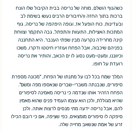
כשהגוף הושלם, מוחה של נריסה בבית הקיבול שלו הונח
ברכות בתוך החזה והחיבורים הרבים נעשו בשימת לב
ובעדינות. כוח הופעל אז, וגופה היפהפה של נריסה, גוף
המתכות האצילות, התעוות והתפתל, גבה התקמר וצווחת
קינה מחרידה נקרעה מבין שפתי הענבר. היא התחננה
בפניהם שיכבוה, אבל הפחח ועוזריו חיטטו ודקרו, משכו
וכיווננו, ומעט-מעט נסוג לו ים הכאב, והותיר את נריסה
רועדת על חופו.
המלך שמח בכל לבו על מתנתו של הפחח, "מכונה מספרת
סיפורים, שנבנתה משברי-שברים שנאספו מפה ומשם".
הפחח הזהיר אותו שנדמה כי נריסה מאמינה לסיפורים
שהיא מגוללת, ולכן הוא עצמו העמיד פנים שהוא מאמין
להם, אבל נריסה ידעה מתי מנסים לרצות אותה. ולכן
סיפקה לו סיפורים מומצאים, כפי שציפה, אם כי רובם הכילו
זרע של אמת שנשאב מחייה שלה.