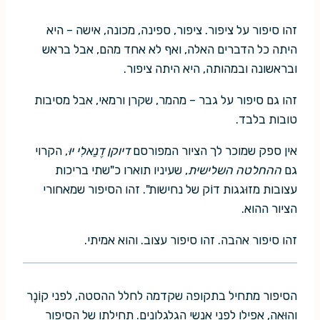
זהו סיפור על ציפור. ציפור, ספינה, מכונה, אישה – היא
היתה כל הדברים האלה, ואף לא אחד מהם, אבל בראש
ובראשונה ובמהותה, היא היתה ציפור.
זהו גם סיפור על גבר – מהמר, שקרן ורמאי, אבל מסיבות
טובות בלבד.
אין ספק שמוכר לך הציור המפורסם
דיוקן דֶנַאלִי יוּ
, הקרוי
גם
ההחלטה השלישית
, שעיניו תוארו כ"שתי בריכות
עצובות מזוּגגות דוֹק של נחישות". זהו הסיפור שמאחורי
הציור ההוא.
זהו סיפור אהבה. זהו סיפור עצוב. והוא אמיתי.
הסיפור מתחיל בתקופה שקדמה לחלל ההסטה, לפני קוֹנֶר
והוּאָה, אפילו לפני אנשי הגלגלונים. תחילתו של הסיפור