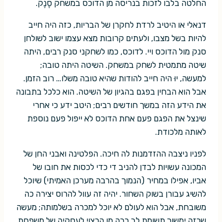
החלטה בלבו לזכות בנריסה מן הדוכס במשחק סֶנֶק.
דנאלי או היטיב לרדת לחקרן של הבריות, כזה היה חייב
להיות בשל מצבו, ולעתים קרובות מצא עצמו ישוב לשולחן
סנק מול הדוכס ויי. לדוכס, כמו לשחקני סנק רבים, היתה
שיטה מתמטית לשחק במשחק. השיטה היתה טובה;
למעשה, יוּ היה חייב להודות שהיא טובה משלו… רוב הזמן.
אבל הוא הבחין בפגם בהגיון של השיטה. הוא כלכל בתבונה
את הידע הזה במשך חודשים רבים; היטב ידע כי אחרי
שינצל את הפגם פעם אחת הדוכס לא ייפול פעם נוספת
לאותה מלכודת.
לפניו ניצבה ההזדמנות לה חיכה. הפלטינה ואבני החן של
המכונה עשויות לבדן להניב די כדי לכסות את חובו של
אביו, אפילו במחיר (הנמוך בהרבה מערכן האמיתי) שיוכל
להשיג עבורן בשוק השחור. יהיה זה עוול להרוס יצירה כה
משובחת, אבל הוא לעולם לא יוכל למכרה בשלמותה; מעשה
שכזה ימשוך תשומת לב רבה מן הרצוי לעסקיה של משפחת