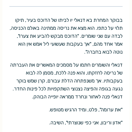
בבוקר המחרת בא דנאלי יוּ לביתו של הדוכס בעיר, תיקו
תלוי על כתפו. הוא מצא את נריסה ממתינה באולם הכניסה,
לבדה עם שני שומרים. "הדוכס מבקש להביע את צערו",
אמר אחד מהם, "אך בעקבות שעשועי ליל אמש אין הוא
נוטה לבוא בחברה".
דנאלי והשומרים חתמו על מסמכים המאשרים את העברתה
של נריסה לחזקתו, והוא פנה ללכת, מסמן לה לבוא
בעקבותיו. אך משנפתחה הדלת עבורם, קרן שמש בוקר
נגעה בגופה והפיצה נצנוצי השתקפויות לכל פינות החדר.
דנאלי פנה לאחור ונחרד ממראה יופייה הבוהק.
"את ערומה", פלט, ומיד הרגיש מטופש.
"אדון וריבון, אני כפי שנוצרתי", השיבה.