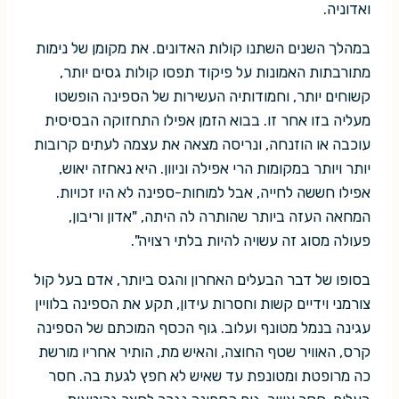
ואדוניה.
במהלך השנים השתנו קולות האדונים. את מקומן של נימות
מתורבתות האמונות על פיקוד תפסו קולות גסים יותר,
קשוחים יותר, וחמודותיה העשירות של הספינה הופשטו
מעליה בזו אחר זו. בבוא הזמן אפילו התחזוקה הבסיסית
עוכבה או הוזנחה, ונריסה מצאה את עצמה לעתים קרובות
יותר ויותר במקומות הרי אפילה וניוון. היא נאחזה יאוש,
אפילו חששה לחייה, אבל למוחות-ספינה לא היו זכויות.
המחאה העזה ביותר שהותרה לה היתה, "אדון וריבון,
פעולה מסוג זה עשויה להיות בלתי רצויה".
בסופו של דבר הבעלים האחרון והגס ביותר, אדם בעל קול
צורמני וידיים קשות וחסרות עידון, תקע את הספינה בלוויין
עגינה בנמל מטונף ועלוב. גוף הכסף המוכתם של הספינה
קרס, האוויר שטף החוצה, והאיש מת, הותיר אחריו מורשת
כה מרופטת ומטונפת עד שאיש לא חפץ לגעת בה. חסר