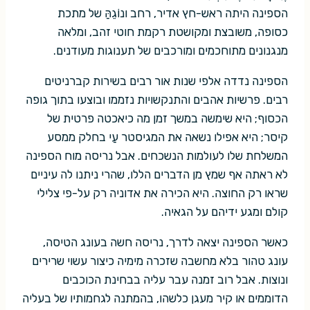
הספינה היתה ראש-חץ אדיר, רחב ונוֹגֵהַּ של מתכת
כסופה, משובצת ומקושטת רקמת חוטי זהב, ומלאה
מנגנונים מתוחכמים ומורכבים של תענוגות מעודנים.
הספינה נדדה אלפי שנות אור רבים בשירות קברניטים
רבים. פרשיות אהבים והתנקשויות נזממו ובוצעו בתוך גופה
הכסוף; היא שימשה במשך זמן מה כיאכטה פרטית של
קיסר; היא אפילו נשאה את המגיסטר עַי בחלק ממסע
המשלחת שלו לעולמות הנשכחים. אבל נריסה מוח הספינה
לא ראתה אף שמץ מן הדברים הללו, שהרי ניתנו לה עיניים
שראו רק החוצה. היא הכירה את אדוניה רק על-פי צלילי
קולם ומגע ידיהם על הגאיה.
כאשר הספינה יצאה לדרך, נריסה חשה בעונג הטיסה,
עונג טהור בלא מחשבה שזכרה מימיה כיצור עשוי שרירים
ונוצות. אבל רוב זמנה עבר עליה בבחינת הכוכבים
הדוממים או קיר מעגן כלשהו, בהמתנה לגחמותיו של בעליה