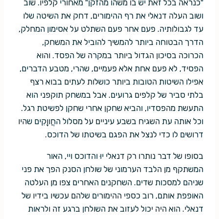
"כנראה בכל זאת יש בו משהו מהזקן" מאחורי קלפיו. שוב
ושוב העלה דנאלי את רף ההימורים, דחק את השיטה שלו
עד לגבולותיה. פעם אחר פעם השתלט על אסימון המחלק,
הדרך הבטוחה ביותר להמשיך להוביל את המשחק,
הכרוכה בסיכון הגדול ביותר במקרה של הפסד. והוא
הפסיד, לא פעם אחת אלא פעמיים, שהרי, מטבע הדברים,
אפילו השיטות הטובות ביותר כושלות לעתים בבוא רצף
בלתי סביר של קלפים גרועים. אבל במשחק תוקפני הוא
התעשת מהפסדיו, והביא שחקן אחרי שחקן לפשיטת רגל.
וכל אותה עת השגיח בשבע עיניים על מסלול החֲווָקִים שהיו
דרושים לו כדי לנצל את הפגם בשיטתו של הדוכס.
בסופו של דבר נותרו רק דנאלי יוּ והדוכס ויי, האור
המשתקף מן הלבד הערמוני של שולחן הסנק הפך את פני
שניהם למסכות שדים. השחקנים האחרים צפו מן העלטה
האופפת אותם, רוב כספי ההימורים שלהם עכשיו בידיו של
דנאלי. הוא היה יכול לעזוב את השולחן ברגע זה ולראות