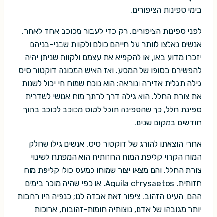
בימי ספינות הציפורים.
לפני ספינות הציפורים, רק כדי לעבור מכוכב אחד לאחר,
אנשים נאלצו לוותר על חייהם כולם ולקוות שבני-בניהם
יזכרו מדוע באו, או להקפיא את עצמם ולקוות שניתן יהיה
להפשירם בסופו של המסע. ואז האיש המכונה דוקטור סיס
גילה תגלית אדירה ונוראה: הוא נוכח שמוח חי יכול לשנות
את צורת החלל. הוא גילה דרך לרתך מוח אנושי לשדרית
ספינת חלל, כך שהספינה תוכל לטוס מכוכב לכוכב בתוך
חודשים במקום שנים.
אחרי הוצאתו להורג של דוקטור סיס, אנשים גילו שחלק
המוח הקרוי קליפת המוח החזותית הוא המפתח לשינוי
צורת החלל. והם מצאו יצור שמוחו כמעט כולו קליפת מוח
חזותית, Aquila chrysaetos, או כפי שהיה מוכר בימים
ההם, העיט הזהוב. ציפור זאת אבדה לנו; כנפיה היו רחבות
יותר מגובהו של אדם, נוצותיה חומות-זהובות, ארוכות