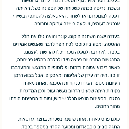
בעלים, חסר אוויר, גוף הספינה נגרר לחצר גרוטאות
ונשכח. נריסה בכתה כשכוחה של הספינה כשל, ראייתה
דעכה למונוכרום ואז לשחור. היא נאלצה להסתפק בשיירי
אנרגיה זעומים, ושקעה בשינה עמוקה וטרופה.
בעודה ישנה השתנה היקום. קונר והואה גילו את חלל
ההסטה, ומסע בין כוכבי לכת הפך לדבר שאנשים אמידים
בלבד, לא הרבה למעלה מכך, יכלו להרשות לעצמם.
התנגשות התרבויות פרצה מיד ולבלבה במלוא פריחתה,
כאשר ריבוא אמונות ודתות ופילוסופיות התנגשו והתערבבו
זו בזו. היה זה עידן של אלימות ומאבקים, אבל בבוא הזמן
רעיונות מספר הגיחו כנקודות הסכמה, ואחת מאותן
נקודות היתה שלעיט הזהוב נעשה עוול. ולכן המדגרות
נסגרו, הספינות הוצאו מכלל שימוש, ומוחות הספינות הומתו
מתוך רחמים.
כולם פרט לאחת. אחת שישנה נשכחת בחצר גרוטאות
החגה סביב כוכב אדום ומכוער הקרוי במספר בלבד.