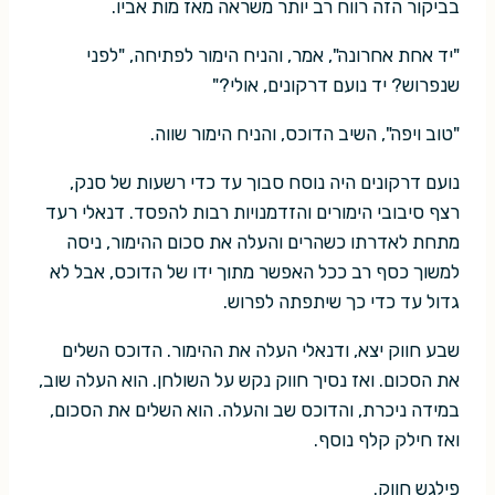
בביקור הזה רווח רב יותר משראה מאז מות אביו.
"יד אחת אחרונה", אמר, והניח הימור לפתיחה, "לפני
שנפרוש? יד נועם דרקונים, אולי?"
"טוב ויפה", השיב הדוכס, והניח הימור שווה.
נועם דרקונים היה נוסח סבוך עד כדי רשעות של סנק,
רצף סיבובי הימורים והזדמנויות רבות להפסד. דנאלי רעד
מתחת לאדרתו כשהרים והעלה את סכום ההימור, ניסה
למשוך כסף רב ככל האפשר מתוך ידו של הדוכס, אבל לא
גדול עד כדי כך שיתפתה לפרוש.
שבע חווק יצא, ודנאלי העלה את ההימור. הדוכס השלים
את הסכום. ואז נסיך חווק נקש על השולחן. הוא העלה שוב,
במידה ניכרת, והדוכס שב והעלה. הוא השלים את הסכום,
ואז חילק קלף נוסף.
פילגש חווק.