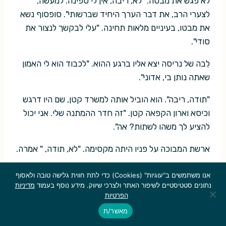
לא פגש את מבטה. "לא, ריבה, אין לי ספינה. למעשה,
לצערי הרב, את דבר הערך היחיד שברשותי". סופסוף נשא
את מבטו, בעיניים מלאות תחינה. "עלי לבקשך לנצור את
סודי".
לִבה של נריסה יצא אליו ברגע ההוא. "לכבוד הוא לי האמון
שאתה נותן בי, אדוני".
"תודה, ריבה". הוא הוביל אותה למשרד קטן, שם היו דרגש
וכיסא וארון הקפאה קטן. "זה חדר ההמתנה שלי. אני יכול
להציע לך משהו לשתות? אה".
ארשת המבוכה על פניו היתה מקסימה. "לא, תודה, " אמרה.
"אבל אנא ממך… שבי לך".
אנו משתמשים ב"עוגיות" (Cookies) כדי לתת חווית גלישה טובה ולאסוף
נתונים סטטיסטיים לשיפור האתר ולצרכי שיווק. מידע נוסף בעמוד
מדיניות
"אינני מתעייפת, אדוני".
הפרטיות
מאשר/ת
"בבקשה, ריבה. אני עומד על כך. לא אוכל לראותך עומדת