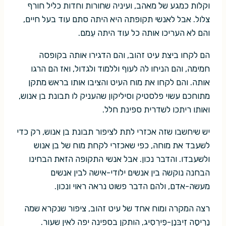
וקלות כמגע של מאהב, ועיניה שחורות וחדות כליל חורף
צלול. אבל לאנשי תקופתה היא היתה סתם עוד בעל חיים,
והם לא העריכו אותה כל עוד היתה עִמם.
הם לקחו ביצת עיט זהוב, והם הדגירו אותה בקופסה
חמימה, והם הניחו לה לעוף וללמוד ולגדול, ואז הם הרגו
אותה. והם לקחו את מוח העיט והציבו אותו בראש מתקן
מתוחכם עשוי פלסטיק וסיליקון שהעניק לו תבונת בן אנוש,
ואותו ריתכו לשדרית ספינת חלל.
יש שיחשבו שזה אכזרי לתת לציפור תבונת בן אנוש, רק כדי
לשעבד את מוחה, כפי שאכזרי לקחת מוח של בן אנוש
ולשעבדו. והדבר נכון. אבל אנשי התקופה הזאת הבחינו
הבחנה נוקשה בין אנשים ילודי-אישה לבין אנשים
מעשה-אדם, ולהם הדבר פשוט נראה ראוי ונכון.
רצה המקרה ומוח אחד של עיט זהוב, ציפור שנקרא שמה
נֶרִיסָה זִיבּנֶן-פִירְסִיג, הותקן בספינה יפה לאין שעור.