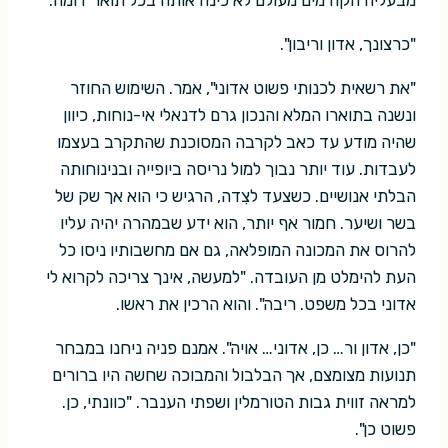
מבעליה הקודמים מעולם לא כינה אותה בכל תואר דומה.
"כרצונך, אדון וריבון".
"את רשאית לכנותי פשוט אדוני", אמר. השימוש החוזר
ונשנה בתוארו המלא והנכון גרם לדנאלי אי-נוחות, כיוון
שהיה מודע עד כאב לקרבה המסוכנת שהתקרב בעצמו
לעבדות. עוד יותר נבוך למול נריסה ביופייה ובנינוחותה
הבלתי אנושיים. כשצעד לצִדה, הרגיש כי הוא אך שק של
בשר ושיער. חמור אף יותר, הוא ידע שבמהרה יהיה עליו
להרוס את המכונה המופלאה, גם אם מחשבותיו ניסו כל
העת להימלט מן העובדה. "למעשה, אינך צריכה לקרוא לי
אדוני בכל משפט. ריבה". והוא הרכין את ראשו.
"כן, אדון ור… כן, אדוני… אויה". אמנם פניה ניחנו במבחר
תנועות מצומצם, אך הבלבול והמבוכה שחשה היו ברורים
למראה זווית גבות הטורמלין ושפתי הענבר. "כוונתי, כן.
פשוט כן".