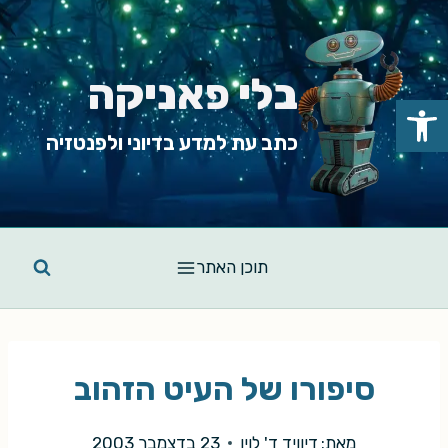
Ski
t
conten
בלי פאניקה
פתח סרגל נגישות
כתב עת למדע בדיוני ולפנטזיה
תוכן האתר
סיפורו של העיט הזהוב
מאת:
דיוויד ד' לוין
23 בדצמבר 2003