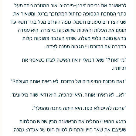
לראשונה את נריסה זיבנן-פירסיג. אור המנורה ניתז מעל
כתף המתכת הכסופה כחתול המתחכך ברגל, ומשאיר את
שני הצדדים טעונים חשמל. גופה הערום מכל בגד חשף עד
תומם את העלות והאיכות שהושקעו בייצורה. היא עמדה
בראש מוטה כלפי מעלה, שפתי הענבר פשוקות קלות
בדברה עם הדוכס ויי הגבוה ממנה לצִדה.
"מי זאת?" שאל דנאלי יוּ את האישה לצדו כשאסף את
זכיותיו.
"זאת מכונת הסיפורים של הדוכס. לא ראית אותה מעולם?"
"לא… לא ראיתי אותה. היא יפהפיה. היא ודאי שווה מיליונים".
"ערכה לא יסולא בפז. היא היתה מתנה מהמלך".
ברגע ההוא יוּ החליט את הראשונה מבין שלוש החלטות
שעיצבו את שאר חייו והתחילו לטוות חוט של אגדה: גמלה