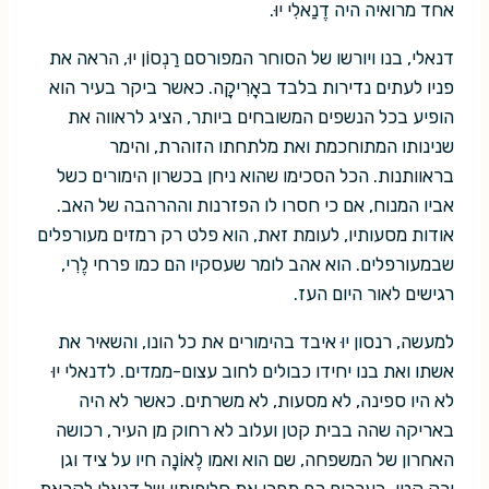
אחד מרואיה היה דֶנַאלִי יוּ.
דנאלי, בנו ויורשו של הסוחר המפורסם רַנְסוֹן יוּ, הראה את
פניו לעתים נדירות בלבד באָרִיקָה. כאשר ביקר בעיר הוא
הופיע בכל הנשפים המשובחים ביותר, הציג לראווה את
שנינותו המתוחכמת ואת מלתחתו הזוהרת, והימר
בראוותנות. הכל הסכימו שהוא ניחן בכשרון הימורים כשל
אביו המנוח, אם כי חסרו לו הפזרנות וההרהבה של האב.
אודות מסעותיו, לעומת זאת, הוא פלט רק רמזים מעורפלים
שבמעורפלים. הוא אהב לומר שעסקיו הם כמו פרחי לֶרִי,
רגישים לאור היום העז.
למעשה, רנסון יוּ איבד בהימורים את כל הונו, והשאיר את
אשתו ואת בנו יחידו כבולים לחוב עצום-ממדים. לדנאלי יוּ
לא היו ספינה, לא מסעות, לא משרתים. כאשר לא היה
באריקה שהה בבית קטן ועלוב לא רחוק מן העיר, רכושה
האחרון של המשפחה, שם הוא ואמו לֶאוֹנָה חיו על ציד וגן