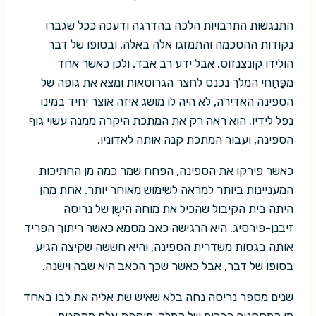
התנגשות התרבויות הלכה בהדרגה ודעכה ככל שגברו
נקודות ההסכמה והתמזגו אלה באלה, ובסופו של דבר
הולידו קונצנזוס. אבל ידע רב אבד, ולכן כאשר אחד
מפַּחַחי המלך נכנס לחצר הגרוטאות ומצא את גופה של
הספינה האדירה, לא היה לו מושג איזה אוצר יחיד במינו
נפל לידיו. הוא ראה רק את המתכת היקרה ממנה עשוי גוף
הספינה, ועבור המתכת קנה אותה לאדוניו.
כאשר פירקו את הספינה, הפחח שמר כמה מן החתיכות
המעניינות ביותר למראה לשימוש מאוחר יותר. אחת מהן
היתה בית הקיבול שהכיל את מוחה הישֶן של נריסה
זיבנן-פירסיג. היא הרגישה כאב מסמא כאשר ריתוך הפריד
אותה בגסות משדרית הספינה, והיא חששה שקיצה הגיע
בסופו של דבר, אבל כאשר שכך הכאב היא שבה וישנה.
שנים מספר נריסה נחה בלא שאיש שת אליה את לבו באחד