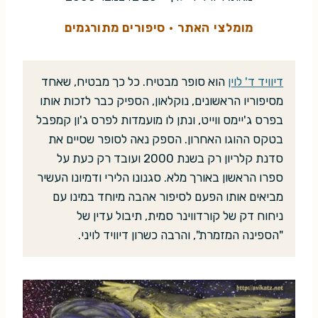
מומלצי האתר
·
סיפורים מתורגמים
דיוויד ד' לוין
הוא סופר מבטיח. כל כך מבטיח, שאחד
מסיפוריו הראשונים, נוקלאון, הספיק כבר לזכות אותו
בפרס ג'יימס ווייט, ונתן לו מועמדות לפרס ג'ון קמפבל
בטקס ההוגו האחרון. הספק נאה לסופר שסיים את
סדנת קלריון רק בשנת 2000 ועובד רק כעת על
ספרו הראשון באורך מלא. סגנונו הלירי ודמיונו העשיר
מביאים אותו הפעם לסיפור אהבה מיוחד במינו עם
ניחוח דק של קורדווינר סמית, תיבול עדין של
"הספינה המזמרת", והרבה כשרון דיוויד לויני.