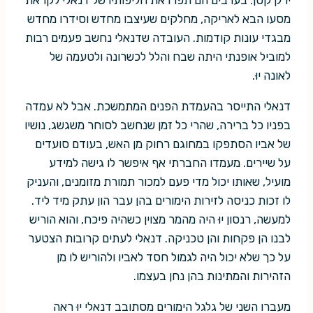
ירק קטן. בערבים הם תפרו את חליפותיו של דנאלי לקראת
מסעו הבא לאריקה, מחלקים שעיצבו מחדש וסידרו מחדש
מבגדי עונות קודמות. העובדה שדנאלי נחשב פעמים רבות
למוביל אופנתי היתה שבח והלל לכשרונה ולטעמה של
לאונה יוּ.
דנאלי התייסר בהעמדת הפנים המתמשכת. אבל לא עמדה
בפניו כל ברירה, שהרי כל זמן שנחשב לסוחר משגשג, נושיו
של אביו הסתפקו במחוגם רחוק מן האש, בעודם סועדים
על שיירים. מעמדו החברתי אף איפשר לו גישה למידע
מועיל, שאותו יכול מדי פעם למכור תמורת מזומנים, והעניק
לו זכות כניסה לזירות הימורים בהן עבר הון עתק מיד ליד.
למעשה, רנסון יוּ היה מהמר מצוין כשהיה פיכח, והוא הוריש
לבנו הן פקחות והן טכניקה. דנאלי לעתים קרובות הצטער
על כך שלא יכול היה לגמול חסד לאביו ולהוריש לו מן
הזהירות והמתינות בהן נחן בעצמו.
מעברו השני של גלגל הימורים מסתובב דנאלי יוּ ראה