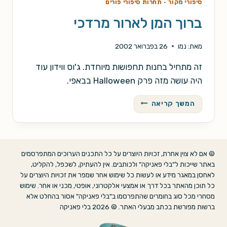
סיפורי מקור
·
תחרות סיפורי פורים
ברוך המן לארור מרדכי
מאת:
נמו
26 בפברואר 2002
זה מתחיל בחנות תחפושות מיוחדת. ג'וס ווידון עוד
היה עושה מזה פרק Halloween בבאפי.
ברוך
המשך קריאה
המן
לארור
מרדכי
© אם לא צוין אחרת, זכויות היוצרים על כל התכנים הערוכים המתפרסמים
באתר שייכות ל"בלי פאניקה" ולכותבים. אין להעתיק, לשכפל, להקליט,
לאחסן במאגר מידע או לעשות כל שימוש אחר שמפר את זכויות היוצרים על
כל תוכן מהאתר בכל דרך או אמצעי אלקטרוני, אופטי, מכני או אחר. שימוש
מסחרי מכל סוג בחומרים שהתפרסמו ב"בלי פאניקה" אסור בהחלט אלא
ברשות מפורשת בכתב מבעלי האתר. © 2026 בלי פאניקה