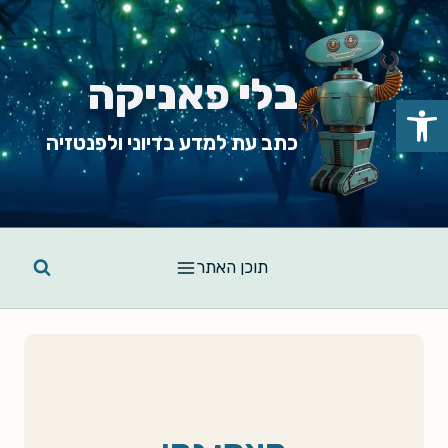
Ski
t
conten
בלי פאניקה
פתח סרגל נגישות
כתב עת למדע בדיוני ולפנטזיה
תוכן האתר