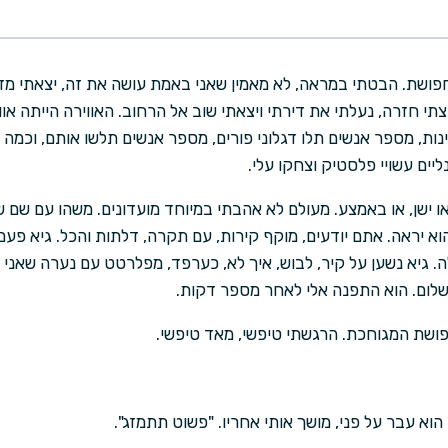
שת. הבטתי במראה, לא מאמין שאני באמת עושה את זה, יצאתי מד
י חזרה, נעלתי את דירתי ויצאתי שוב אל הרחוב. האווירה הייתה אוו
ת, מספר אנשים תלו דגלוני פורים, מספר אנשים תלשו אותם, וכמה י
ליים עשויי פלסטיק וצחקו עלי.
ו ישן, או באמצע. מעולם לא אהבתי במיוחד מועדונים. משהו עם שם 
א יראה. אתם יודעים, מוקף קירות, עם תקרה, דלתות והכל. גיא פעם 
. גיא נשען על קיר, לבוש, איך לא, כערפד, מפלרטט עם נערה שאני ד
שלום. הוא התפנה אלי לאחר מספר דקות.
חפושת המגוחכת. הרגשתי טיפשי, מאד טיפשי.
 הוא עבר על פני, מושך אותי אחריו. "פשוט תתמזג".