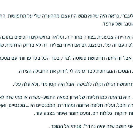
עברי. נראה היה שהוא ממש התעצבן מההערה שלי על תחפושות, התחפ
וטנג ושל ערפד.
א הייתה צבעונית בצורה מחרידה, ומלאה בחישוקים וקפיצים בתוכה.
כת עם זה עלי, ובעצם, גם אם הייתי מצליח, זה לא בדיוק התדמית ש
 אבל זו הייתה תחפושת פשוטה למדי. בסך הכל בגד פרוותי עם מסכה,
המסכה המגוחכת לבד גרמה לי לזרוק את החבילה הצידה.
חפושת רגילה וקלה ללבישה, אבל היה קטן מדי, ולא עלה עלי.
יא נראתה כמו חליפה של אדון במאה התשע-עשרה או מתי שזה לא הי
ה והכל, ועליה חליפה אדומה ומהודרת, המכנסיים היו… מכנסיים, וא
ת ירוקות, גלולות דם, ומעט חומר איפור בצבע עור.
 חושב שזה יהיה נהדר", פניתי אל המוכר.