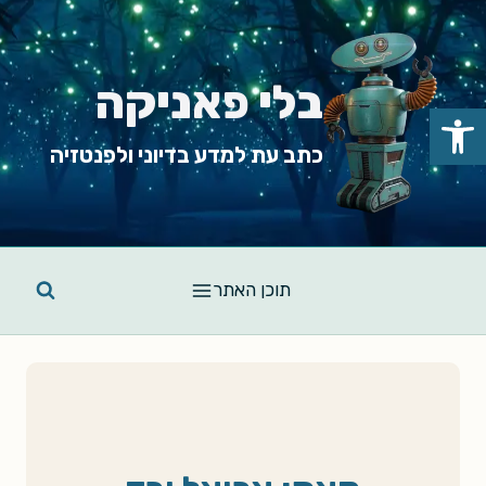
Ski
t
conten
בלי פאניקה
פתח סרגל נגישות
כתב עת למדע בדיוני ולפנטזיה
תוכן האתר