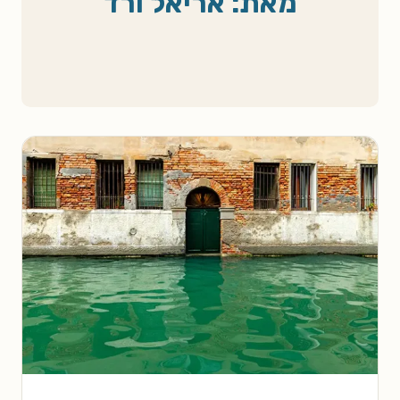
מאת: אריאל ורד